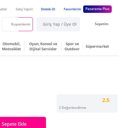
Pazarama Plus
satlar
Satış Yapın!
Destek Ol
Favorilerim
Giriş Yap / Üye Ol
Sepetim
Kuponlarım
Otomobil,
Oyun, Konsol ve
Spor ve
Süpermarket
Motosiklet
Dijital Servisler
Outdoor
2.5
2 Değerlendirme
Sepete Ekle