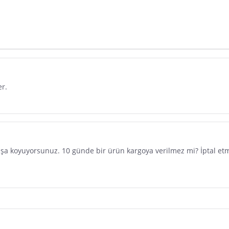
dır. Pazarama, bu içeriklerden dolayı herhangi bir sorumluluk kabul etmemektedir.
er.
a koyuyorsunuz. 10 günde bir ürün kargoya verilmez mi? İptal etm