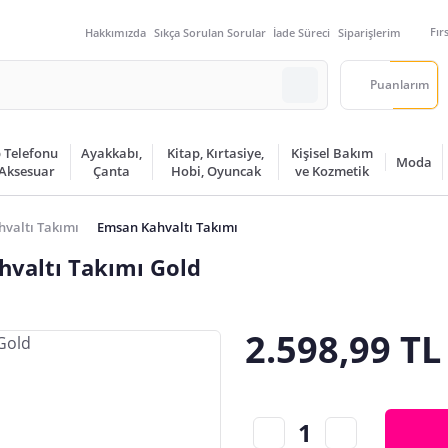
Fır
Hakkımızda
Sıkça Sorulan Sorular
İade Süreci
Siparişlerim
Puanlarım
 Telefonu
Ayakkabı,
Kitap, Kırtasiye,
Kişisel Bakım
Moda
 Aksesuar
Çanta
Hobi, Oyuncak
ve Kozmetik
hvaltı Takımı
Emsan Kahvaltı Takımı
hvaltı Takımı Gold
2.598,99 TL