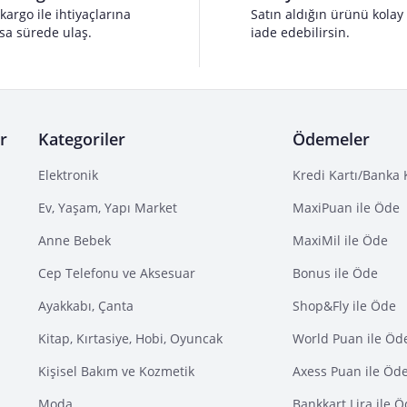
 kargo ile ihtiyaçlarına
Satın aldığın ürünü kolay
sa sürede ulaş.
iade edebilirsin.
r
Kategoriler
Ödemeler
Elektronik
Kredi Kartı/Banka 
Ev, Yaşam, Yapı Market
MaxiPuan ile Öde
Anne Bebek
MaxiMil ile Öde
Cep Telefonu ve Aksesuar
Bonus ile Öde
Ayakkabı, Çanta
Shop&Fly ile Öde
Kitap, Kırtasiye, Hobi, Oyuncak
World Puan ile Öd
Kişisel Bakım ve Kozmetik
Axess Puan ile Öd
Moda
Bankkart Lira ile 