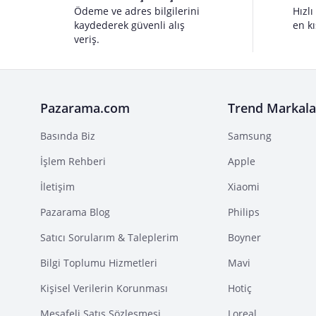
Ödeme ve adres bilgilerini
Hızlı
kaydederek güvenli alış
en kı
veriş.
Pazarama.com
Trend Markala
Basında Biz
Samsung
İşlem Rehberi
Apple
İletişim
Xiaomi
Pazarama Blog
Philips
Satıcı Sorularım & Taleplerim
Boyner
Bilgi Toplumu Hizmetleri
Mavi
Kişisel Verilerin Korunması
Hotiç
Mesafeli Satış Sözleşmesi
Loreal