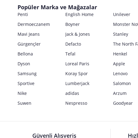
Popüler Marka ve Mağazalar
Penti
English Home
Unilever
Dermoeczanem
Boyner
Monster No
Mavi Jeans
Jack & Jones
Stanley
Gürgençler
Defacto
The North F
Bellona
Tefal
Henkel
Dyson
Loreal Paris
Apple
Samsung
Koray Spor
Lenovo
Sportive
Lumberjack
Salomon
Nike
adidas
Arzum
Suwen
Nespresso
Goodyear
Güvenli Alışveriş
Hız