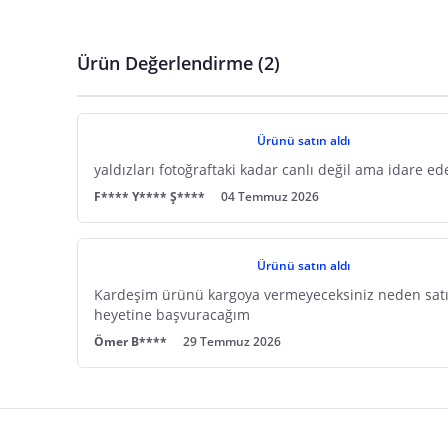
Parti No
Ticari Ünvanı
Kullanım Kılavuzu
E Posta Adresi
Seri No
Posta Adresi
Marka
Satıcı bilgi girişi yapmamıştır.
Ürün Ambalajı Görselleri
Son Kullanma Tarihi
Ürün Değerlendirme (2)
E Posta Adresi
Posta Adresi
Satıcı bilgi girişi yapmamıştır.
Uyarı / Güvenlik Açıklaması
Girilen tüm bilgilerin doğruluğu ve güncelliği satıcının sorumluluğunda
E Posta Adresi
Satıcı bilgi girişi yapmamıştır.
Güvenlik İşaretleri
Ürünü satın aldı
Satıcı bilgi girişi yapmamıştır.
yaldızları fotoğraftaki kadar canlı değil ama idare ed
F**** Y**** Ş****
04 Temmuz 2026
Ürünü satın aldı
Kardeşim ürünü kargoya vermeyeceksiniz neden satış
heyetine başvuracağım
Ömer B****
29 Temmuz 2026