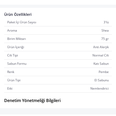
Ürün Özellikleri
Paket İçi Ürün Sayısı
3'lü
Aroma
Shea
Birim Miktarı
75 gr
Ürün İçeriği
Anti Alerjik
Cilt Tipi
Normal Cilt
Sabun Formu
Katı Sabun
Renk
Pembe
Ürün Tipi
El Sabunu
Etki
Nemlendirici
Denetim Yönetmeliği Bilgileri