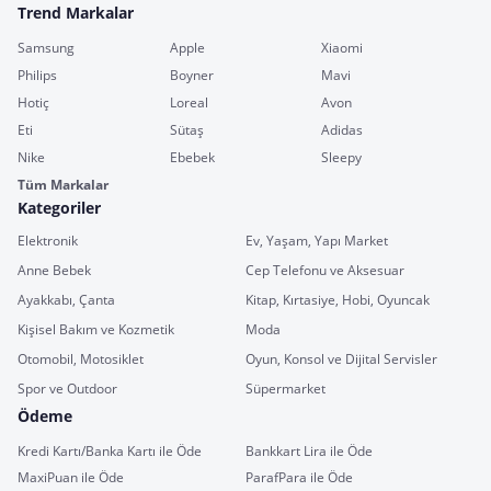
Trend Markalar
Samsung
Apple
Xiaomi
Philips
Boyner
Mavi
Hotiç
Loreal
Avon
Eti
Sütaş
Adidas
Nike
Ebebek
Sleepy
Tüm Markalar
Kategoriler
Elektronik
Ev, Yaşam, Yapı Market
Anne Bebek
Cep Telefonu ve Aksesuar
Ayakkabı, Çanta
Kitap, Kırtasiye, Hobi, Oyuncak
Kişisel Bakım ve Kozmetik
Moda
Otomobil, Motosiklet
Oyun, Konsol ve Dijital Servisler
Spor ve Outdoor
Süpermarket
Ödeme
Kredi Kartı/Banka Kartı ile Öde
Bankkart Lira ile Öde
MaxiPuan ile Öde
ParafPara ile Öde