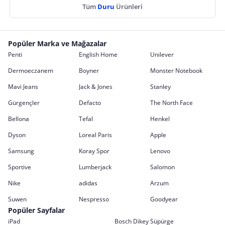
Tüm
Duru
Ürünleri
Popüler Marka ve Mağazalar
Penti
English Home
Unilever
Dermoeczanem
Boyner
Monster Notebook
Mavi Jeans
Jack & Jones
Stanley
Gürgençler
Defacto
The North Face
Bellona
Tefal
Henkel
Dyson
Loreal Paris
Apple
Samsung
Koray Spor
Lenovo
Sportive
Lumberjack
Salomon
Nike
adidas
Arzum
Suwen
Nespresso
Goodyear
Popüler Sayfalar
iPad
Bosch Dikey Süpürge