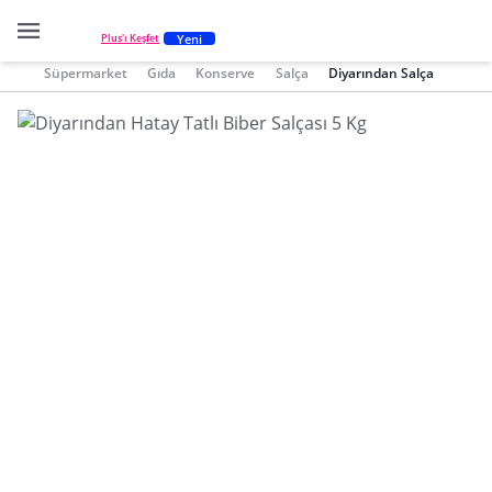
Yeni
Plus'ı Keşfet
Süpermarket
Gıda
Konserve
Salça
Diyarından Salça