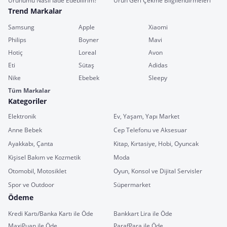
Ürünümü Nasıl İade Edebilirim?
Ürün Geri Çekme Bilgilendirmeleri
Trend Markalar
Samsung
Apple
Xiaomi
Philips
Boyner
Mavi
Hotiç
Loreal
Avon
Eti
Sütaş
Adidas
Nike
Ebebek
Sleepy
Tüm Markalar
Kategoriler
Elektronik
Ev, Yaşam, Yapı Market
Anne Bebek
Cep Telefonu ve Aksesuar
Ayakkabı, Çanta
Kitap, Kırtasiye, Hobi, Oyuncak
Kişisel Bakım ve Kozmetik
Moda
Otomobil, Motosiklet
Oyun, Konsol ve Dijital Servisler
Spor ve Outdoor
Süpermarket
Ödeme
Kredi Kartı/Banka Kartı ile Öde
Bankkart Lira ile Öde
MaxiPuan ile Öde
ParafPara ile Öde