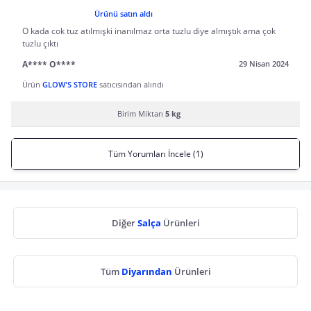
Ürünü satın aldı
O kada cok tuz atılmışki inanılmaz orta tuzlu diye almıştık ama çok
tuzlu çıktı
A**** O****
29 Nisan 2024
Ürün
GLOW'S STORE
satıcısından alındı
Birim Miktarı
5 kg
Tüm Yorumları İncele (1)
Diğer
Salça
Ürünleri
Tüm
Diyarından
Ürünleri