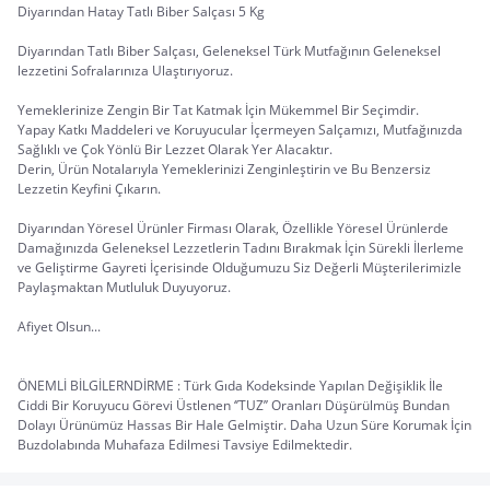
Diyarından Hatay Tatlı Biber Salçası 5 Kg
Diyarından Tatlı Biber Salçası, Geleneksel Türk Mutfağının Geleneksel 
lezzetini Sofralarınıza Ulaştırıyoruz.
Yemeklerinize Zengin Bir Tat Katmak İçin Mükemmel Bir Seçimdir.
Yapay Katkı Maddeleri ve Koruyucular İçermeyen Salçamızı, Mutfağınızda 
Sağlıklı ve Çok Yönlü Bir Lezzet Olarak Yer Alacaktır.
Derin, Ürün Notalarıyla Yemeklerinizi Zenginleştirin ve Bu Benzersiz 
Lezzetin Keyfini Çıkarın.
Diyarından Yöresel Ürünler Firması Olarak, Özellikle Yöresel Ürünlerde 
Damağınızda Geleneksel Lezzetlerin Tadını Bırakmak İçin Sürekli İlerleme 
ve Geliştirme Gayreti İçerisinde Olduğumuzu Siz Değerli Müşterilerimizle 
Paylaşmaktan Mutluluk Duyuyoruz.
Afiyet Olsun...
ÖNEMLİ BİLGİLERNDİRME : Türk Gıda Kodeksinde Yapılan Değişiklik İle 
Ciddi Bir Koruyucu Görevi Üstlenen ‘’TUZ’’ Oranları Düşürülmüş Bundan 
Dolayı Ürünümüz Hassas Bir Hale Gelmiştir. Daha Uzun Süre Korumak İçin 
Buzdolabında Muhafaza Edilmesi Tavsiye Edilmektedir.