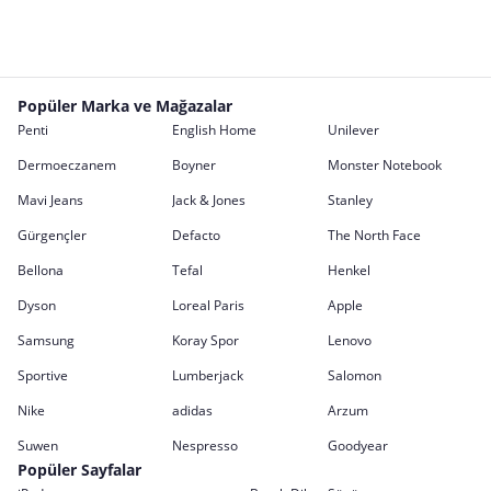
Popüler Marka ve Mağazalar
Penti
English Home
Unilever
Dermoeczanem
Boyner
Monster Notebook
Mavi Jeans
Jack & Jones
Stanley
Gürgençler
Defacto
The North Face
Bellona
Tefal
Henkel
Dyson
Loreal Paris
Apple
Samsung
Koray Spor
Lenovo
Sportive
Lumberjack
Salomon
Nike
adidas
Arzum
Suwen
Nespresso
Goodyear
Popüler Sayfalar