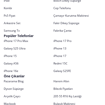
iPad
Bosch Dikey Süpürge
Kombi
Cep Telefonu
Ps5 Fiyat
Çamaşır Kurutma Makinesi
Ankastre Set
Fakir Dikey Süpürge
Samsung Tv
Fabrika Çanta
Popüler Telefonlar
iPhone 17 Pro Max
iPhone 17 Pro
Galaxy S25 Ultra
iPhone 13
iPhone 15
iPhone 17
Galaxy A56
Redmi 15C
iPhone 16e
Galaxy S25FE
Öne Çıkanlar
Pazarama Blog
Harem Altın
Dyson Süpürge
Bilezik Fiyatları
Arçelik Çaycı
205 55 R16 Kış Lastiği
Macbook
Bulaşık Makinesi