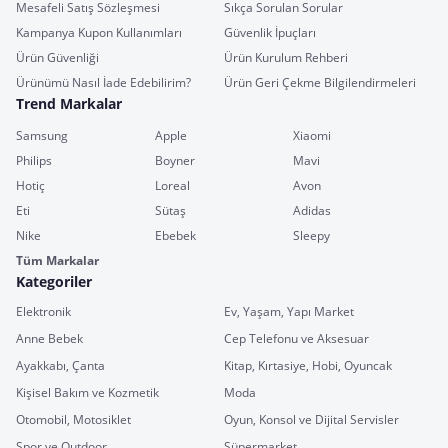
Mesafeli Satış Sözleşmesi
Sıkça Sorulan Sorular
Kampanya Kupon Kullanımları
Güvenlik İpuçları
Ürün Güvenliği
Ürün Kurulum Rehberi
Ürünümü Nasıl İade Edebilirim?
Ürün Geri Çekme Bilgilendirmeleri
Trend Markalar
Samsung
Apple
Xiaomi
Philips
Boyner
Mavi
Hotiç
Loreal
Avon
Eti
Sütaş
Adidas
Nike
Ebebek
Sleepy
Tüm Markalar
Kategoriler
Elektronik
Ev, Yaşam, Yapı Market
Anne Bebek
Cep Telefonu ve Aksesuar
Ayakkabı, Çanta
Kitap, Kırtasiye, Hobi, Oyuncak
Kişisel Bakım ve Kozmetik
Moda
Otomobil, Motosiklet
Oyun, Konsol ve Dijital Servisler
Spor ve Outdoor
Süpermarket