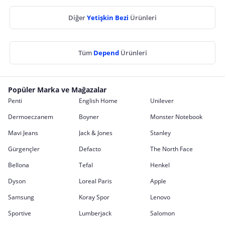
Diğer
Yetişkin Bezi
Ürünleri
Tüm
Depend
Ürünleri
Popüler Marka ve Mağazalar
Penti
English Home
Unilever
Dermoeczanem
Boyner
Monster Notebook
Mavi Jeans
Jack & Jones
Stanley
Gürgençler
Defacto
The North Face
Bellona
Tefal
Henkel
Dyson
Loreal Paris
Apple
Samsung
Koray Spor
Lenovo
Sportive
Lumberjack
Salomon