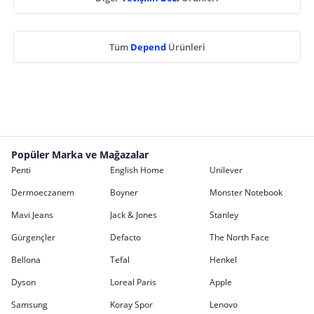
Tüm
Depend
Ürünleri
Popüler Marka ve Mağazalar
Penti
English Home
Unilever
Dermoeczanem
Boyner
Monster Notebook
Mavi Jeans
Jack & Jones
Stanley
Gürgençler
Defacto
The North Face
Bellona
Tefal
Henkel
Dyson
Loreal Paris
Apple
Samsung
Koray Spor
Lenovo