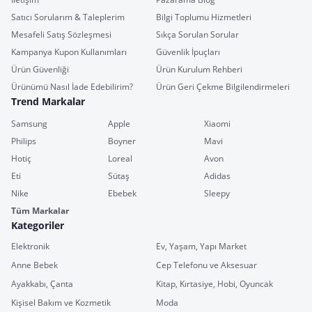
Satıcı Sorularım & Taleplerim
Bilgi Toplumu Hizmetleri
Mesafeli Satış Sözleşmesi
Sıkça Sorulan Sorular
Kampanya Kupon Kullanımları
Güvenlik İpuçları
Ürün Güvenliği
Ürün Kurulum Rehberi
Ürünümü Nasıl İade Edebilirim?
Ürün Geri Çekme Bilgilendirmeleri
Trend Markalar
Samsung
Apple
Xiaomi
Philips
Boyner
Mavi
Hotiç
Loreal
Avon
Eti
Sütaş
Adidas
Nike
Ebebek
Sleepy
Tüm Markalar
Kategoriler
Elektronik
Ev, Yaşam, Yapı Market
Anne Bebek
Cep Telefonu ve Aksesuar
Ayakkabı, Çanta
Kitap, Kırtasiye, Hobi, Oyuncak
Kişisel Bakım ve Kozmetik
Moda