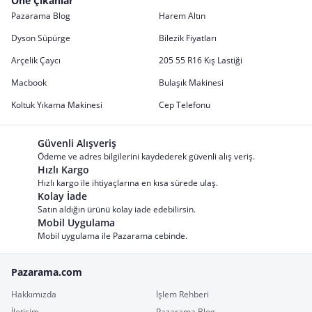
Öne Çıkanlar
Pazarama Blog
Harem Altın
Dyson Süpürge
Bilezik Fiyatları
Arçelik Çaycı
205 55 R16 Kış Lastiği
Macbook
Bulaşık Makinesi
Koltuk Yıkama Makinesi
Cep Telefonu
Güvenli Alışveriş
Ödeme ve adres bilgilerini kaydederek güvenli alış veriş.
Hızlı Kargo
Hızlı kargo ile ihtiyaçlarına en kısa sürede ulaş.
Kolay İade
Satın aldığın ürünü kolay iade edebilirsin.
Mobil Uygulama
Mobil uygulama ile Pazarama cebinde.
Pazarama.com
Hakkımızda
İşlem Rehberi
İletişim
Pazarama Blog