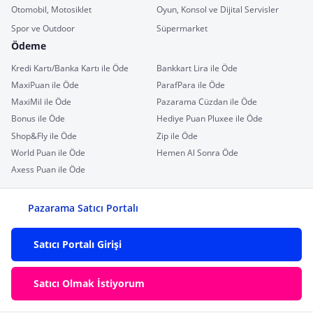
Otomobil, Motosiklet
Oyun, Konsol ve Dijital Servisler
Spor ve Outdoor
Süpermarket
Ödeme
Kredi Kartı/Banka Kartı ile Öde
Bankkart Lira ile Öde
MaxiPuan ile Öde
ParafPara ile Öde
MaxiMil ile Öde
Pazarama Cüzdan ile Öde
Bonus ile Öde
Hediye Puan Pluxee ile Öde
Shop&Fly ile Öde
Zip ile Öde
World Puan ile Öde
Hemen Al Sonra Öde
Axess Puan ile Öde
Pazarama Satıcı Portalı
Satıcı Portalı Girişi
Satıcı Olmak İstiyorum