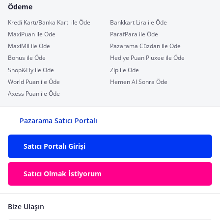
Ödeme
Kredi Kartı/Banka Kartı ile Öde
Bankkart Lira ile Öde
MaxiPuan ile Öde
ParafPara ile Öde
MaxiMil ile Öde
Pazarama Cüzdan ile Öde
Bonus ile Öde
Hediye Puan Pluxee ile Öde
Shop&Fly ile Öde
Zip ile Öde
World Puan ile Öde
Hemen Al Sonra Öde
Axess Puan ile Öde
Pazarama Satıcı Portalı
Satıcı Portalı Girişi
Satıcı Olmak İstiyorum
Bize Ulaşın