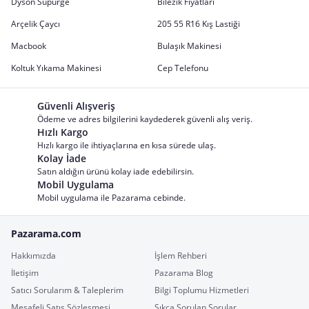
Dyson Süpürge
Bilezik Fiyatları
Arçelik Çaycı
205 55 R16 Kış Lastiği
Macbook
Bulaşık Makinesi
Koltuk Yıkama Makinesi
Cep Telefonu
Güvenli Alışveriş
Ödeme ve adres bilgilerini kaydederek güvenli alış veriş.
Hızlı Kargo
Hızlı kargo ile ihtiyaçlarına en kısa sürede ulaş.
Kolay İade
Satın aldığın ürünü kolay iade edebilirsin.
Mobil Uygulama
Mobil uygulama ile Pazarama cebinde.
Pazarama.com
Hakkımızda
İşlem Rehberi
İletişim
Pazarama Blog
Satıcı Sorularım & Taleplerim
Bilgi Toplumu Hizmetleri
Mesafeli Satış Sözleşmesi
Sıkça Sorulan Sorular