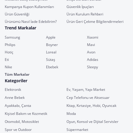
Kampanya Kupon Kullanımları
Güvenlik İpuçları
Ürün Güvenliği
Ürün Kurulum Rehberi
Ürünümü Nasıl İade Edebilirim?
Ürün Geri Çekme Bilgilendirmeleri
Trend Markalar
Samsung
Apple
Xiaomi
Philips
Boyner
Mavi
Hotiç
Loreal
Avon
Eti
Sütaş
Adidas
Nike
Ebebek
Sleepy
Tüm Markalar
Kategoriler
Elektronik
Ev, Yaşam, Yapı Market
Anne Bebek
Cep Telefonu ve Aksesuar
Ayakkabı, Çanta
Kitap, Kırtasiye, Hobi, Oyuncak
Kişisel Bakım ve Kozmetik
Moda
Otomobil, Motosiklet
Oyun, Konsol ve Dijital Servisler
Spor ve Outdoor
Süpermarket