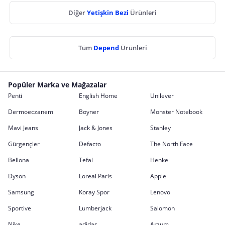
Diğer
Yetişkin Bezi
Ürünleri
Tüm
Depend
Ürünleri
Popüler Marka ve Mağazalar
Penti
English Home
Unilever
Dermoeczanem
Boyner
Monster Notebook
Mavi Jeans
Jack & Jones
Stanley
Gürgençler
Defacto
The North Face
Bellona
Tefal
Henkel
Dyson
Loreal Paris
Apple
Samsung
Koray Spor
Lenovo
Sportive
Lumberjack
Salomon
Nike
adidas
Arzum