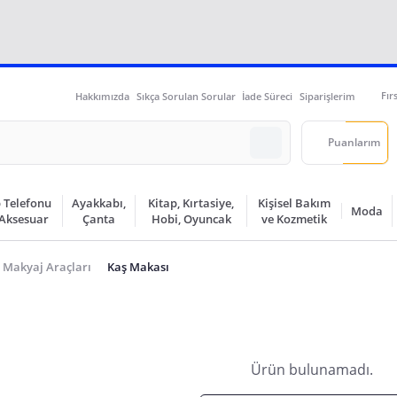
Fır
Hakkımızda
Sıkça Sorulan Sorular
İade Süreci
Siparişlerim
Puanlarım
 Telefonu
Ayakkabı,
Kitap, Kırtasiye,
Kişisel Bakım
Moda
 Aksesuar
Çanta
Hobi, Oyuncak
ve Kozmetik
Makyaj Araçları
Kaş Makası
Ürün bulunamadı.