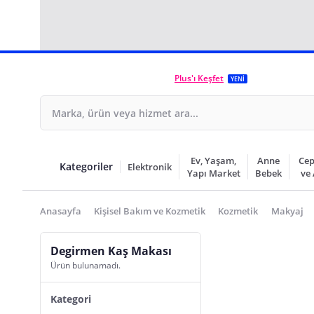
Plus'ı Keşfet
YENİ
Ev, Yaşam,
Anne
Cep
Kategoriler
Elektronik
Yapı Market
Bebek
ve
Anasayfa
Kişisel Bakım ve Kozmetik
Kozmetik
Makyaj
Degirmen Kaş Makası
Ürün bulunamadı.
Kategori