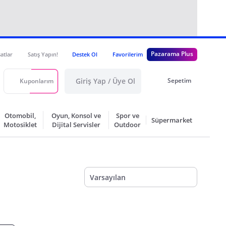
Pazarama Plus
satlar
Satış Yapın!
Destek Ol
Favorilerim
Giriş Yap / Üye Ol
Sepetim
Kuponlarım
Otomobil,
Oyun, Konsol ve
Spor ve
Süpermarket
Motosiklet
Dijital Servisler
Outdoor
Varsayılan