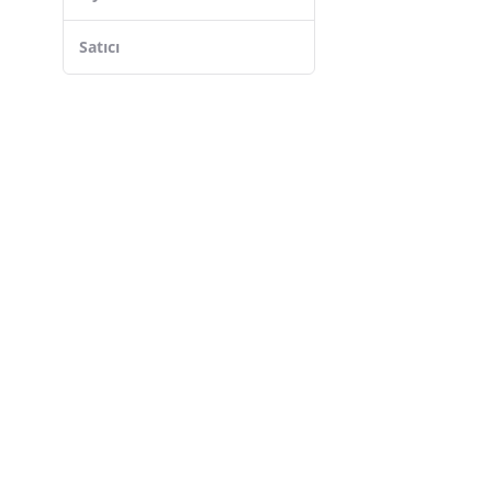
Setbeauty
Epilons
Satıcı
Renklime
Toptanbulurum
Çınar Toptan Ticaret
Oska Global
Budi
MBB E-Ticaret
ForWhat