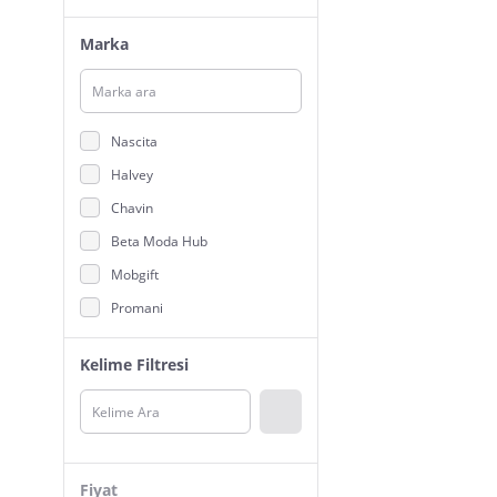
Marka
Nascita
Halvey
Chavin
Beta Moda Hub
Mobgift
Promani
3B Trend
Kelime Filtresi
Trina
Toyigoo
Beter Elite
TeknoKapsül
Fiyat