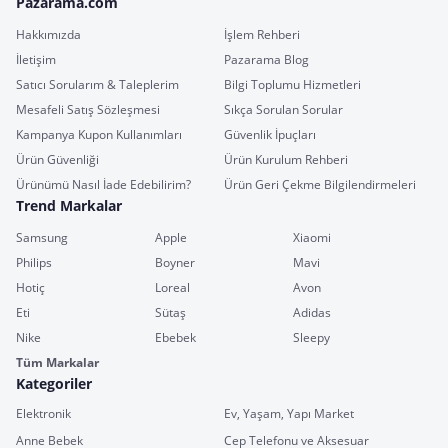
Pazarama.com
Hakkımızda
İşlem Rehberi
İletişim
Pazarama Blog
Satıcı Sorularım & Taleplerim
Bilgi Toplumu Hizmetleri
Mesafeli Satış Sözleşmesi
Sıkça Sorulan Sorular
Kampanya Kupon Kullanımları
Güvenlik İpuçları
Ürün Güvenliği
Ürün Kurulum Rehberi
Ürünümü Nasıl İade Edebilirim?
Ürün Geri Çekme Bilgilendirmeleri
Trend Markalar
Samsung
Apple
Xiaomi
Philips
Boyner
Mavi
Hotiç
Loreal
Avon
Eti
Sütaş
Adidas
Nike
Ebebek
Sleepy
Tüm Markalar
Kategoriler
Elektronik
Ev, Yaşam, Yapı Market
Anne Bebek
Cep Telefonu ve Aksesuar