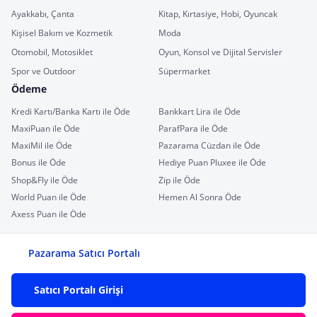
Ayakkabı, Çanta
Kitap, Kırtasiye, Hobi, Oyuncak
Kişisel Bakım ve Kozmetik
Moda
Otomobil, Motosiklet
Oyun, Konsol ve Dijital Servisler
Spor ve Outdoor
Süpermarket
Ödeme
Kredi Kartı/Banka Kartı ile Öde
Bankkart Lira ile Öde
MaxiPuan ile Öde
ParafPara ile Öde
MaxiMil ile Öde
Pazarama Cüzdan ile Öde
Bonus ile Öde
Hediye Puan Pluxee ile Öde
Shop&Fly ile Öde
Zip ile Öde
World Puan ile Öde
Hemen Al Sonra Öde
Axess Puan ile Öde
Pazarama Satıcı Portalı
Satıcı Portalı Girişi