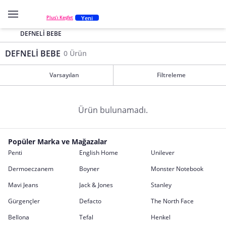
Yeni
Plus'ı Keşfet
DEFNELİ BEBE
DEFNELİ BEBE
0 Ürün
Varsayılan
Filtreleme
Ürün bulunamadı.
Popüler Marka ve Mağazalar
Penti
English Home
Unilever
Dermoeczanem
Boyner
Monster Notebook
Mavi Jeans
Jack & Jones
Stanley
Gürgençler
Defacto
The North Face
Bellona
Tefal
Henkel