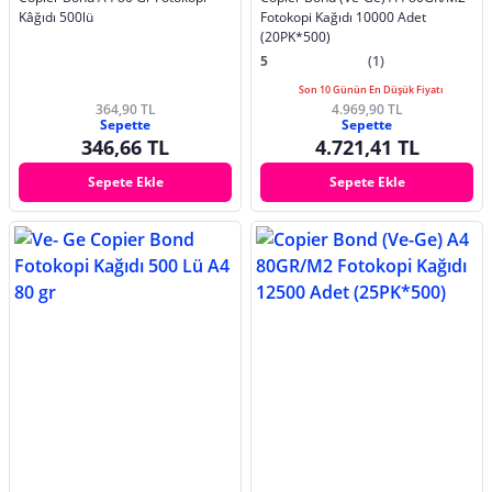
Kâğıdı 500lü
Fotokopi Kağıdı 10000 Adet
(20PK*500)
5
(1)
Son 10 Günün En Düşük Fiyatı
364,90 TL
4.969,90 TL
Sepette
Sepette
346,66 TL
4.721,41 TL
Sepete Ekle
Sepete Ekle