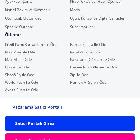
Ayakkabı, Çanta
Kitap, Kırtasiye, Hobi, Oyuncak
Kişisel Bakım ve Kozmetik
Moda
Otomobil, Motosiklet
Oyun, Konsol ve Dijital Servisler
Spor ve Outdoor
Süpermarket
Ödeme
Kredi Kartı/Banka Kartı ile Öde
Bankkart Lira ile Öde
MaxiPuan ile Öde
ParafPara ile Öde
MaxiMil ile Öde
Pazarama Cüzdan ile Öde
Bonus ile Öde
Hediye Puan Pluxee ile Öde
Shop&Fly ile Öde
Zip ile Öde
World Puan ile Öde
Hemen Al Sonra Öde
Axess Puan ile Öde
Pazarama Satıcı Portalı
Satıcı Portalı Girişi