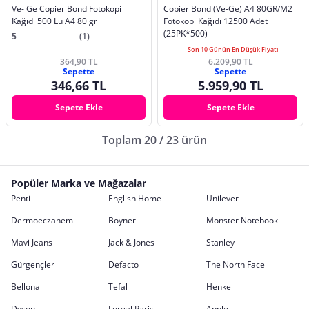
Ve- Ge Copier Bond Fotokopi
Copier Bond (Ve-Ge) A4 80GR/M2
Kağıdı 500 Lü A4 80 gr
Fotokopi Kağıdı 12500 Adet
(25PK*500)
5
(1)
Son 10 Günün En Düşük Fiyatı
364,90 TL
6.209,90 TL
Sepette
Sepette
346,66 TL
5.959,90 TL
Sepete Ekle
Sepete Ekle
Toplam 20 / 23 ürün
Popüler Marka ve Mağazalar
Penti
English Home
Unilever
Dermoeczanem
Boyner
Monster Notebook
Mavi Jeans
Jack & Jones
Stanley
Gürgençler
Defacto
The North Face
Bellona
Tefal
Henkel
Dyson
Loreal Paris
Apple