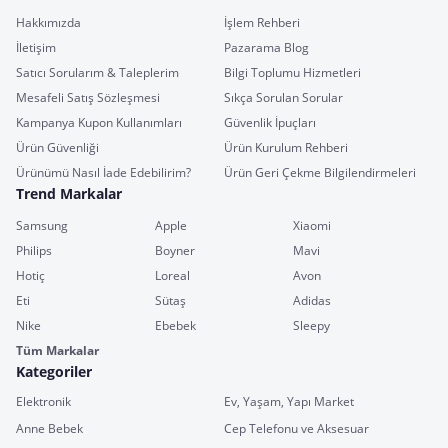
Hakkımızda
İşlem Rehberi
İletişim
Pazarama Blog
Satıcı Sorularım & Taleplerim
Bilgi Toplumu Hizmetleri
Mesafeli Satış Sözleşmesi
Sıkça Sorulan Sorular
Kampanya Kupon Kullanımları
Güvenlik İpuçları
Ürün Güvenliği
Ürün Kurulum Rehberi
Ürünümü Nasıl İade Edebilirim?
Ürün Geri Çekme Bilgilendirmeleri
Trend Markalar
Samsung
Apple
Xiaomi
Philips
Boyner
Mavi
Hotiç
Loreal
Avon
Eti
Sütaş
Adidas
Nike
Ebebek
Sleepy
Tüm Markalar
Kategoriler
Elektronik
Ev, Yaşam, Yapı Market
Anne Bebek
Cep Telefonu ve Aksesuar