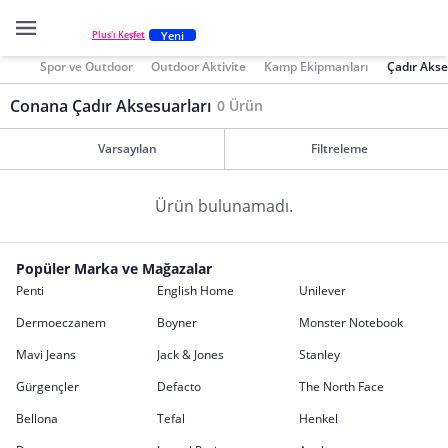
Yeni
Plus'ı Keşfet
Spor ve Outdoor
Outdoor Aktivite
Kamp Ekipmanları
Çadır Akse
Conana Çadır Aksesuarları
0 Ürün
Varsayılan
Filtreleme
Ürün bulunamadı.
Popüler Marka ve Mağazalar
Penti
English Home
Unilever
Dermoeczanem
Boyner
Monster Notebook
Mavi Jeans
Jack & Jones
Stanley
Gürgençler
Defacto
The North Face
Bellona
Tefal
Henkel