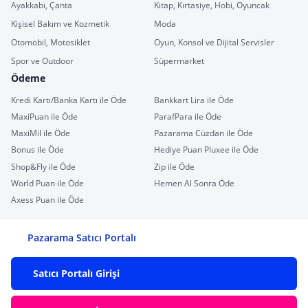
Ayakkabı, Çanta
Kitap, Kırtasiye, Hobi, Oyuncak
Kişisel Bakım ve Kozmetik
Moda
Otomobil, Motosiklet
Oyun, Konsol ve Dijital Servisler
Spor ve Outdoor
Süpermarket
Ödeme
Kredi Kartı/Banka Kartı ile Öde
Bankkart Lira ile Öde
MaxiPuan ile Öde
ParafPara ile Öde
MaxiMil ile Öde
Pazarama Cüzdan ile Öde
Bonus ile Öde
Hediye Puan Pluxee ile Öde
Shop&Fly ile Öde
Zip ile Öde
World Puan ile Öde
Hemen Al Sonra Öde
Axess Puan ile Öde
Pazarama Satıcı Portalı
Satıcı Portalı Girişi