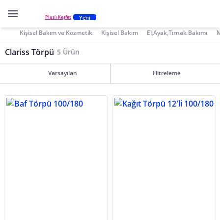
Yeni
Plus'ı Keşfet
Kişisel Bakım ve Kozmetik
Kişisel Bakım
El,Ayak,Tırnak Bakımı
M
Clariss Törpü
5 Ürün
Varsayılan
Filtreleme