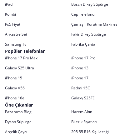
iPad
Bosch Dikey Süpürge
Kombi
Cep Telefonu
Ps5 Fiyat
Çamaşır Kurutma Makinesi
Ankastre Set
Fakir Dikey Süpürge
Samsung Tv
Fabrika Çanta
Popüler Telefonlar
iPhone 17 Pro Max
iPhone 17 Pro
Galaxy S25 Ultra
iPhone 13
iPhone 15
iPhone 17
Galaxy A56
Redmi 15C
iPhone 16e
Galaxy S25FE
Öne Çıkanlar
Pazarama Blog
Harem Altın
Dyson Süpürge
Bilezik Fiyatları
Arçelik Çaycı
205 55 R16 Kış Lastiği