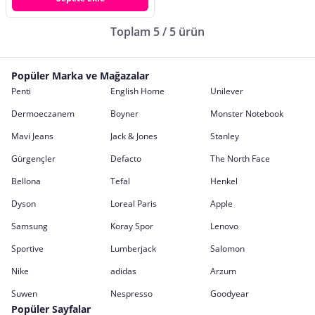
Toplam 5 / 5 ürün
Popüler Marka ve Mağazalar
Penti
English Home
Unilever
Dermoeczanem
Boyner
Monster Notebook
Mavi Jeans
Jack & Jones
Stanley
Gürgençler
Defacto
The North Face
Bellona
Tefal
Henkel
Dyson
Loreal Paris
Apple
Samsung
Koray Spor
Lenovo
Sportive
Lumberjack
Salomon
Nike
adidas
Arzum
Suwen
Nespresso
Goodyear
Popüler Sayfalar