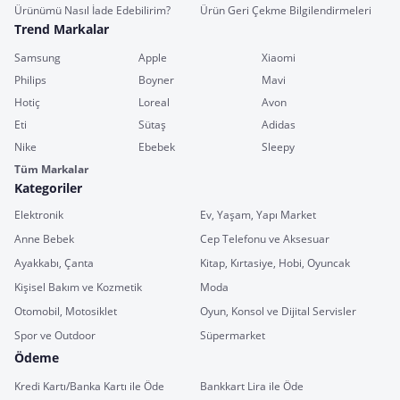
Ürünümü Nasıl İade Edebilirim?
Ürün Geri Çekme Bilgilendirmeleri
Trend Markalar
Samsung
Apple
Xiaomi
Philips
Boyner
Mavi
Hotiç
Loreal
Avon
Eti
Sütaş
Adidas
Nike
Ebebek
Sleepy
Tüm Markalar
Kategoriler
Elektronik
Ev, Yaşam, Yapı Market
Anne Bebek
Cep Telefonu ve Aksesuar
Ayakkabı, Çanta
Kitap, Kırtasiye, Hobi, Oyuncak
Kişisel Bakım ve Kozmetik
Moda
Otomobil, Motosiklet
Oyun, Konsol ve Dijital Servisler
Spor ve Outdoor
Süpermarket
Ödeme
Kredi Kartı/Banka Kartı ile Öde
Bankkart Lira ile Öde