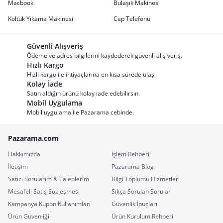
Macbook
Bulaşık Makinesi
Koltuk Yıkama Makinesi
Cep Telefonu
Güvenli Alışveriş
Ödeme ve adres bilgilerini kaydederek güvenli alış veriş.
Hızlı Kargo
Hızlı kargo ile ihtiyaçlarına en kısa sürede ulaş.
Kolay İade
Satın aldığın ürünü kolay iade edebilirsin.
Mobil Uygulama
Mobil uygulama ile Pazarama cebinde.
Pazarama.com
Hakkımızda
İşlem Rehberi
İletişim
Pazarama Blog
Satıcı Sorularım & Taleplerim
Bilgi Toplumu Hizmetleri
Mesafeli Satış Sözleşmesi
Sıkça Sorulan Sorular
Kampanya Kupon Kullanımları
Güvenlik İpuçları
Ürün Güvenliği
Ürün Kurulum Rehberi