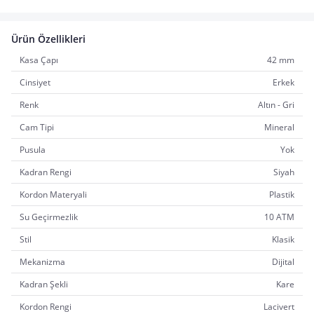
Ürün Özellikleri
Kasa Çapı
42 mm
Cinsiyet
Erkek
Renk
Altın - Gri
Cam Tipi
Mineral
Pusula
Yok
Kadran Rengi
Siyah
Kordon Materyali
Plastik
Su Geçirmezlik
10 ATM
Stil
Klasik
Mekanizma
Dijital
Kadran Şekli
Kare
Kordon Rengi
Lacivert