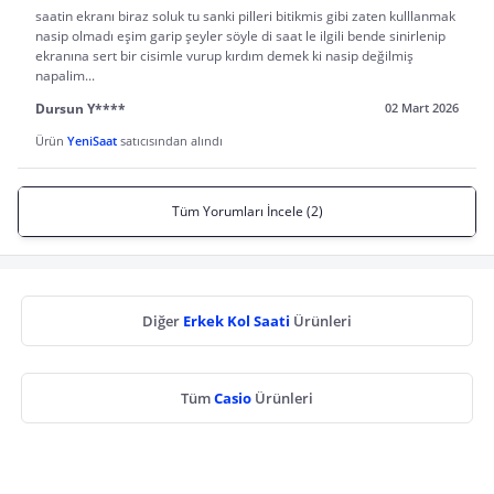
saatin ekranı biraz soluk tu sanki pilleri bitikmis gibi zaten kulllanmak
nasip olmadı eşim garip şeyler söyle di saat le ilgili bende sinirlenip
ekranına sert bir cisimle vurup kırdım demek ki nasip değilmiş
napalim...
Dursun Y****
02 Mart 2026
Ürün
YeniSaat
satıcısından alındı
Tüm Yorumları İncele (2)
Diğer
Erkek Kol Saati
Ürünleri
Tüm
Casio
Ürünleri