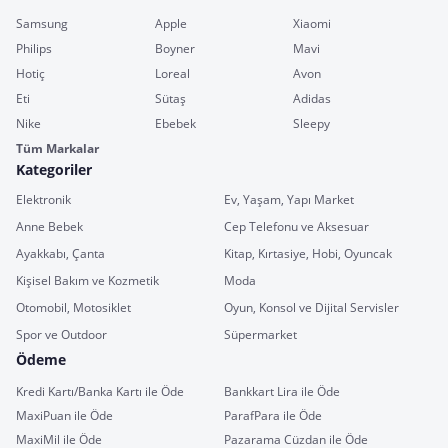
Samsung
Apple
Xiaomi
Philips
Boyner
Mavi
Hotiç
Loreal
Avon
Eti
Sütaş
Adidas
Nike
Ebebek
Sleepy
Tüm Markalar
Kategoriler
Elektronik
Ev, Yaşam, Yapı Market
Anne Bebek
Cep Telefonu ve Aksesuar
Ayakkabı, Çanta
Kitap, Kırtasiye, Hobi, Oyuncak
Kişisel Bakım ve Kozmetik
Moda
Otomobil, Motosiklet
Oyun, Konsol ve Dijital Servisler
Spor ve Outdoor
Süpermarket
Ödeme
Kredi Kartı/Banka Kartı ile Öde
Bankkart Lira ile Öde
MaxiPuan ile Öde
ParafPara ile Öde
MaxiMil ile Öde
Pazarama Cüzdan ile Öde