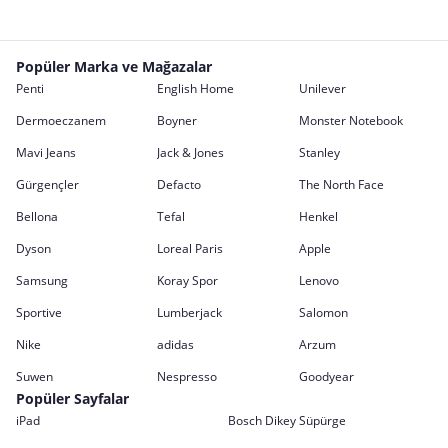
Popüler Marka ve Mağazalar
Penti
English Home
Unilever
Dermoeczanem
Boyner
Monster Notebook
Mavi Jeans
Jack & Jones
Stanley
Gürgençler
Defacto
The North Face
Bellona
Tefal
Henkel
Dyson
Loreal Paris
Apple
Samsung
Koray Spor
Lenovo
Sportive
Lumberjack
Salomon
Nike
adidas
Arzum
Suwen
Nespresso
Goodyear
Popüler Sayfalar
iPad
Bosch Dikey Süpürge