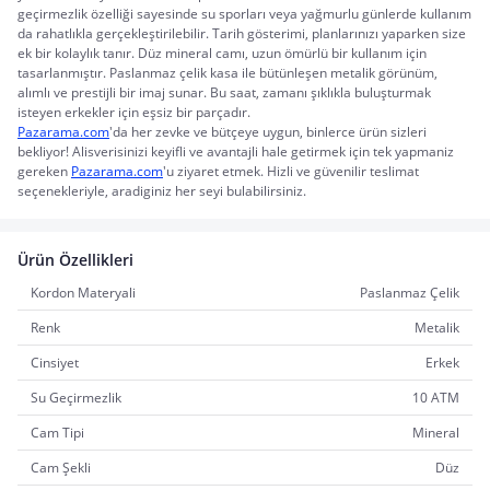
geçirmezlik özelliği sayesinde su sporları veya yağmurlu günlerde kullanım 
da rahatlıkla gerçekleştirilebilir. Tarih gösterimi, planlarınızı yaparken size 
ek bir kolaylık tanır. Düz mineral camı, uzun ömürlü bir kullanım için 
tasarlanmıştır. Paslanmaz çelik kasa ile bütünleşen metalik görünüm, 
alımlı ve prestijli bir imaj sunar. Bu saat, zamanı şıklıkla buluşturmak 
isteyen erkekler için eşsiz bir parçadır.
Pazarama.com
'da her zevke ve bütçeye uygun, binlerce ürün sizleri 
bekliyor! Alisverisinizi keyifli ve avantajli hale getirmek için tek yapmaniz 
gereken 
Pazarama.com
'u ziyaret etmek. Hizli ve güvenilir teslimat 
seçenekleriyle, aradiginiz her seyi bulabilirsiniz.
Ürün Özellikleri
Kordon Materyali
Paslanmaz Çelik
Renk
Metalik
Cinsiyet
Erkek
Su Geçirmezlik
10 ATM
Cam Tipi
Mineral
Cam Şekli
Düz