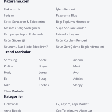
Pazarama.com
Hakkımızda
İşlem Rehberi
İletişim
Pazarama Blog
Satıcı Sorularım & Taleplerim
Bilgi Toplumu Hizmetleri
Mesafeli Satış Sözleşmesi
Sıkça Sorulan Sorular
Kampanya Kupon Kullanımları
Güvenlik İpuçları
Ürün Güvenliği
Ürün Kurulum Rehberi
Ürünümü Nasıl İade Edebilirim?
Ürün Geri Çekme Bilgilendirmeleri
Trend Markalar
Samsung
Apple
Xiaomi
Philips
Boyner
Mavi
Hotiç
Loreal
Avon
Eti
Sütaş
Adidas
Nike
Ebebek
Sleepy
Tüm Markalar
Kategoriler
Elektronik
Ev, Yaşam, Yapı Market
Anne Bebek
Cep Telefonu ve Aksesuar