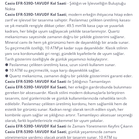
Casio EFR-539D-1AVUDF Kol Saati
 - Şıklığın ve İşlevselliğin Buluştuğu 
Nokta
Casio EFR-539D-1AVUDF Kol Saati
, modern erkeğin ihtiyacına hitap eden 
zarif ve işlevsel bir tasarıma sahiptir. Paslanmaz çelikten üretilmiş kasası 
ve şık metalik rengiyle dikkat çeker. 49.5 mm’lik kasa çapı ve yuvarlak 
kadranı, her bileğe uyum sağlayacak şekilde tasarlanmıştır. Quartz 
mekanizması sayesinde zamanın doğru bir şekilde gösterimi sağlanır. 
Mineral camı ile hem şık görünümü hem de dayanıklılığı bir arada sunar. 
Su geçirmezlik özelliği, 10 ATM’ye kadar suya dayanıklıdır. Klasik stilinin 
yanı sıra kordonundaki gri rengi, gündelik kıyafetlerle de uyum sağlar. 
Tarih gösterimi özelliğiyle de günlük yaşamınızı kolaylaştırır.
● Paslanmaz çelikten üretilmiş kasa, uzun süreli kullanım sunar.
● 10 ATM su geçirmezlik, suya karşı dayanıklılık sağlar.
● Quartz mekanizma, zamanın doğru bir şekilde gösterimini garanti eder.
Casio EFR-539D-1AVUDF Kol Saati
 ile Şıklığınızı Tamamlayın
Casio EFR-539D-1AVUDF Kol Saati
, her erkeğin gardırobunda bulunması 
gereken bir aksesuardır. Klasik stilini modern dokunuşlarla birleştiren 
tasarımı, özel günlerinizde ve günlük kullanımlarınızda rahatlıkla tercih 
edilebilir. Paslanmaz çelikten üretilmiş kordonu, hem sağlamlık hem de 
estetik bir görüntü sunar. Kadran rengi olarak tercih edilen siyah, her 
kombinle uyum sağlar ve şıklığınızı artırır. Tamamlayıcı aksesuar seçeneği 
olarak, farklı kıyafetlerinizle mükemmel bir uyum yakalar.
Casio EFR-539D-1AVUDF Kol Saati
 ile Zamanı Yönetmenin Keyfini Çıkarın
Casio EFR-539D-1AVUDF Kol Saati
, günlük yaşantınızda zamanı 
yönetmenize yardımcı olacak pratik bir tasarım sunar. 10 ATM su 