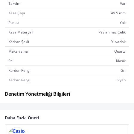
Takvim
Var
Kasa Çapı
49.5 mm
Pusula
Yok
Kasa Materyali
Paslanmaz Çelik
Kadran Şekli
Yuvarlak
Mekanizma
Quartz
Stil
Klasik
Kordon Rengi
Gri
Kadran Rengi
Siyah
Denetim Yönetmeliği Bilgileri
Daha Fazla Öneri