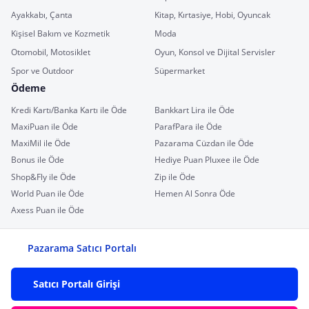
Ayakkabı, Çanta
Kitap, Kırtasiye, Hobi, Oyuncak
Kişisel Bakım ve Kozmetik
Moda
Otomobil, Motosiklet
Oyun, Konsol ve Dijital Servisler
Spor ve Outdoor
Süpermarket
Ödeme
Kredi Kartı/Banka Kartı ile Öde
Bankkart Lira ile Öde
MaxiPuan ile Öde
ParafPara ile Öde
MaxiMil ile Öde
Pazarama Cüzdan ile Öde
Bonus ile Öde
Hediye Puan Pluxee ile Öde
Shop&Fly ile Öde
Zip ile Öde
World Puan ile Öde
Hemen Al Sonra Öde
Axess Puan ile Öde
Pazarama Satıcı Portalı
Satıcı Portalı Girişi