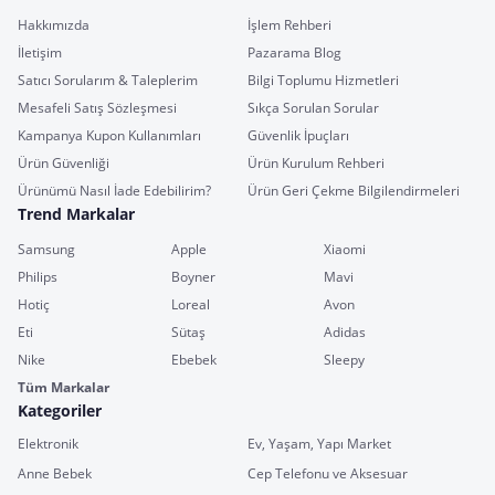
Hakkımızda
İşlem Rehberi
İletişim
Pazarama Blog
Satıcı Sorularım & Taleplerim
Bilgi Toplumu Hizmetleri
Mesafeli Satış Sözleşmesi
Sıkça Sorulan Sorular
Kampanya Kupon Kullanımları
Güvenlik İpuçları
Ürün Güvenliği
Ürün Kurulum Rehberi
Ürünümü Nasıl İade Edebilirim?
Ürün Geri Çekme Bilgilendirmeleri
Trend Markalar
Samsung
Apple
Xiaomi
Philips
Boyner
Mavi
Hotiç
Loreal
Avon
Eti
Sütaş
Adidas
Nike
Ebebek
Sleepy
Tüm Markalar
Kategoriler
Elektronik
Ev, Yaşam, Yapı Market
Anne Bebek
Cep Telefonu ve Aksesuar