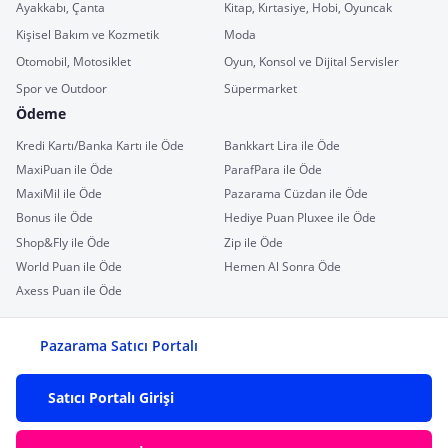
Ayakkabı, Çanta
Kitap, Kırtasiye, Hobi, Oyuncak
Kişisel Bakım ve Kozmetik
Moda
Otomobil, Motosiklet
Oyun, Konsol ve Dijital Servisler
Spor ve Outdoor
Süpermarket
Ödeme
Kredi Kartı/Banka Kartı ile Öde
Bankkart Lira ile Öde
MaxiPuan ile Öde
ParafPara ile Öde
MaxiMil ile Öde
Pazarama Cüzdan ile Öde
Bonus ile Öde
Hediye Puan Pluxee ile Öde
Shop&Fly ile Öde
Zip ile Öde
World Puan ile Öde
Hemen Al Sonra Öde
Axess Puan ile Öde
Pazarama Satıcı Portalı
Satıcı Portalı Girişi