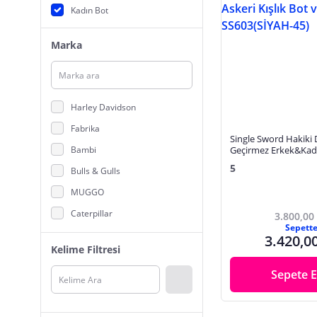
Kadın Bot
Marka
Harley Davidson
Fabrika
Single Sword Hakiki 
Bambi
Geçirmez Erkek&Kadı
Askeri Kışlık Bot ve P
5
Bulls & Gulls
SS603(SİYAH-45)
MUGGO
Caterpillar
3.800,00
Sepett
MAMMAMIA
3.420,0
Kelime Filtresi
Skechers
Sepete E
F By Fabrika
DADWOLF