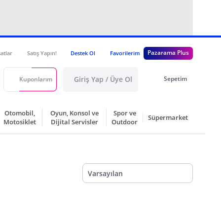
Pazarama Plus
satlar
Satış Yapın!
Destek Ol
Favorilerim
Giriş Yap / Üye Ol
Sepetim
Kuponlarım
Otomobil,
Oyun, Konsol ve
Spor ve
Süpermarket
Motosiklet
Dijital Servisler
Outdoor
Varsayılan