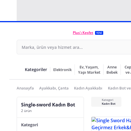
Plus'ı Keşfet
YENİ
Ev, Yaşam,
Anne
Cep
Kategoriler
Elektronik
Yapı Market
Bebek
ve
Anasayfa
Ayakkabı, Çanta
Kadın Ayakkabı
Kadın Bot ve
Kategori
Single-sword Kadın Bot
Kadın Bot
2 ürün
Kategori