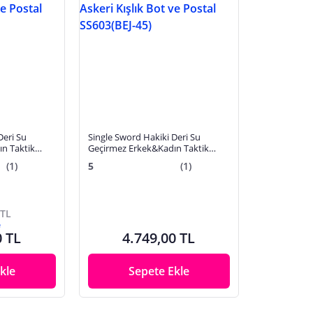
Deri Su
Single Sword Hakiki Deri Su
n Taktik
Geçirmez Erkek&Kadın Taktik
ostal
Askeri Kışlık Bot ve Postal
(1)
5
(1)
SS603(BEJ-45)
 TL
e
0 TL
4.749,00 TL
kle
Sepete Ekle