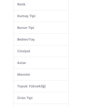
Togo
Renk
Cotton Bar
Tonny Black
Kumaş Tipi
Hammer Jack
Burun Tipi
Mubiano
Gondol
Beden/Yaş
Calvin Klein
Cinsiyet
Erbilden
Guja
Astar
Igor
Mevsim
Topuk Yüksekliği
Ürün Tipi