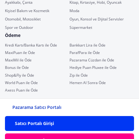
Ayakkabı, Çanta
Kitap, Kırtasiye, Hobi, Oyuncak
Kişisel Bakım ve Kozmetik
Moda
Otomobil, Motosiklet
Oyun, Konsol ve Dijital Servisler
Spor ve Outdoor
Süpermarket
Ödeme
Kredi Kartı/Banka Kartı ile Öde
Bankkart Lira ile Öde
MaxiPuan ile Öde
ParafPara ile Öde
MaxiMil ile Öde
Pazarama Cüzdan ile Öde
Bonus ile Öde
Hediye Puan Pluxee ile Öde
Shop&Fly ile Öde
Zip ile Öde
World Puan ile Öde
Hemen Al Sonra Öde
Axess Puan ile Öde
Pazarama Satıcı Portalı
Satıcı Portalı Girişi