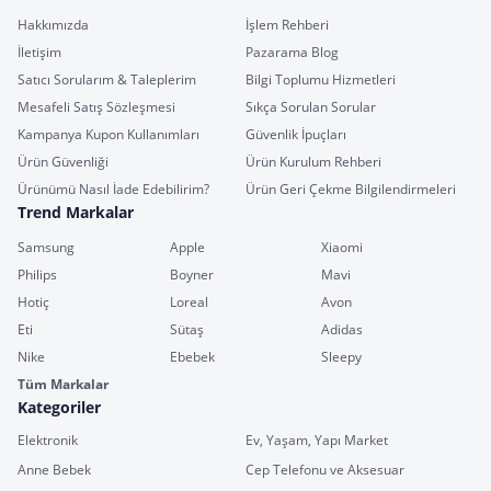
Hakkımızda
İşlem Rehberi
İletişim
Pazarama Blog
Satıcı Sorularım & Taleplerim
Bilgi Toplumu Hizmetleri
Mesafeli Satış Sözleşmesi
Sıkça Sorulan Sorular
Kampanya Kupon Kullanımları
Güvenlik İpuçları
Ürün Güvenliği
Ürün Kurulum Rehberi
Ürünümü Nasıl İade Edebilirim?
Ürün Geri Çekme Bilgilendirmeleri
Trend Markalar
Samsung
Apple
Xiaomi
Philips
Boyner
Mavi
Hotiç
Loreal
Avon
Eti
Sütaş
Adidas
Nike
Ebebek
Sleepy
Tüm Markalar
Kategoriler
Elektronik
Ev, Yaşam, Yapı Market
Anne Bebek
Cep Telefonu ve Aksesuar