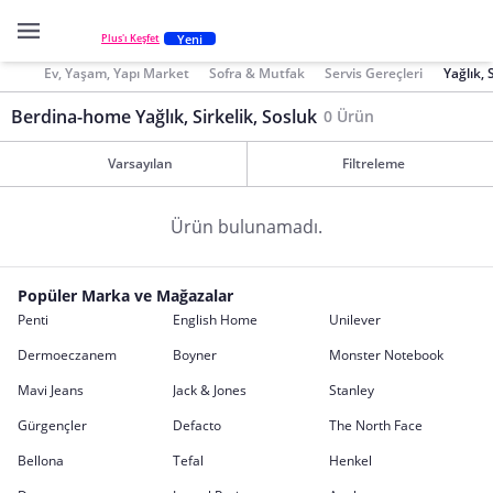
Yeni
Plus'ı Keşfet
Ev, Yaşam, Yapı Market
Sofra & Mutfak
Servis Gereçleri
Yağlık, 
Berdina-home Yağlık, Sirkelik, Sosluk
0 Ürün
Varsayılan
Filtreleme
Ürün bulunamadı.
Popüler Marka ve Mağazalar
Penti
English Home
Unilever
Dermoeczanem
Boyner
Monster Notebook
Mavi Jeans
Jack & Jones
Stanley
Gürgençler
Defacto
The North Face
Bellona
Tefal
Henkel