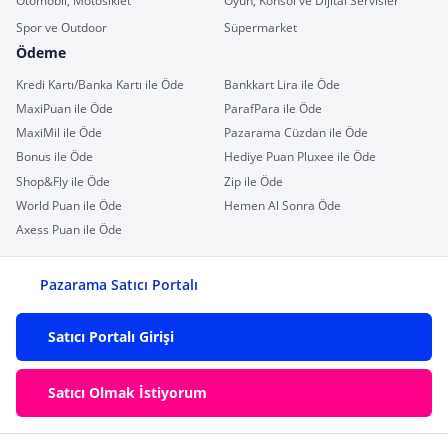
Otomobil, Motosiklet
Oyun, Konsol ve Dijital Servisler
Spor ve Outdoor
Süpermarket
Ödeme
Kredi Kartı/Banka Kartı ile Öde
Bankkart Lira ile Öde
MaxiPuan ile Öde
ParafPara ile Öde
MaxiMil ile Öde
Pazarama Cüzdan ile Öde
Bonus ile Öde
Hediye Puan Pluxee ile Öde
Shop&Fly ile Öde
Zip ile Öde
World Puan ile Öde
Hemen Al Sonra Öde
Axess Puan ile Öde
Pazarama Satıcı Portalı
Satıcı Portalı Girişi
Satıcı Olmak İstiyorum