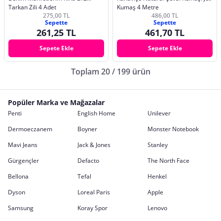
Tarkan Zili 4 Adet
Kumaş 4 Metre
275,00 TL
486,00 TL
Sepette
Sepette
261,25 TL
461,70 TL
Sepete Ekle
Sepete Ekle
Toplam 20 / 199 ürün
Popüler Marka ve Mağazalar
Penti
English Home
Unilever
Dermoeczanem
Boyner
Monster Notebook
Mavi Jeans
Jack & Jones
Stanley
Gürgençler
Defacto
The North Face
Bellona
Tefal
Henkel
Dyson
Loreal Paris
Apple
Samsung
Koray Spor
Lenovo