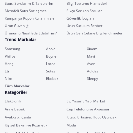
Satıcı Sorularım & Taleplerim
Bilgi Toplumu Hizmetleri
Mesafeli Satış Sözleşmesi
Sıkça Sorulan Sorular
Kampanya Kupon Kullanımları
Güvenlik İpuçları
Ürün Güvenliği
Ürün Kurulum Rehberi
Ürünümü Nasıl İade Edebilirim?
Ürün Geri Çekme Bilgilendirmeleri
Trend Markalar
Samsung
Apple
Xiaomi
Philips
Boyner
Mavi
Hotiç
Loreal
Avon
Eti
Sütaş
Adidas
Nike
Ebebek
Sleepy
Tüm Markalar
Kategoriler
Elektronik
Ev, Yaşam, Yapı Market
Anne Bebek
Cep Telefonu ve Aksesuar
Ayakkabı, Çanta
Kitap, Kırtasiye, Hobi, Oyuncak
Kişisel Bakım ve Kozmetik
Moda