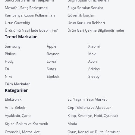
Satıcı Sorularım & Taleplerim
Bilgi Toplumu Hizmetleri
Mesafeli Satış Sözleşmesi
Sıkça Sorulan Sorular
Kampanya Kupon Kullanımları
Güvenlik İpuçları
Ürün Güvenliği
Ürün Kurulum Rehberi
Ürünümü Nasıl İade Edebilirim?
Ürün Geri Çekme Bilgilendirmeleri
Trend Markalar
Samsung
Apple
Xiaomi
Philips
Boyner
Mavi
Hotiç
Loreal
Avon
Eti
Sütaş
Adidas
Nike
Ebebek
Sleepy
Tüm Markalar
Kategoriler
Elektronik
Ev, Yaşam, Yapı Market
Anne Bebek
Cep Telefonu ve Aksesuar
Ayakkabı, Çanta
Kitap, Kırtasiye, Hobi, Oyuncak
Kişisel Bakım ve Kozmetik
Moda
Otomobil, Motosiklet
Oyun, Konsol ve Dijital Servisler