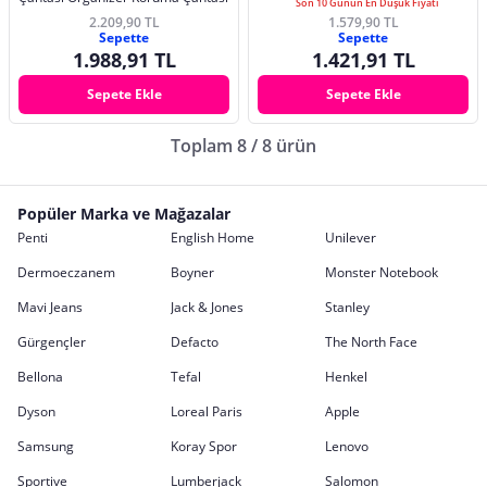
Son 10 Günün En Düşük Fiyatı
2.209,90 TL
1.579,90 TL
Sepette
Sepette
1.988,91 TL
1.421,91 TL
Sepete Ekle
Sepete Ekle
Toplam 8 / 8 ürün
Popüler Marka ve Mağazalar
Penti
English Home
Unilever
Dermoeczanem
Boyner
Monster Notebook
Mavi Jeans
Jack & Jones
Stanley
Gürgençler
Defacto
The North Face
Bellona
Tefal
Henkel
Dyson
Loreal Paris
Apple
Samsung
Koray Spor
Lenovo
Sportive
Lumberjack
Salomon