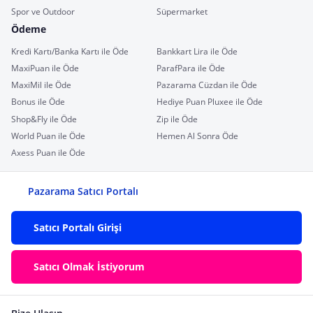
Spor ve Outdoor
Süpermarket
Ödeme
Kredi Kartı/Banka Kartı ile Öde
Bankkart Lira ile Öde
MaxiPuan ile Öde
ParafPara ile Öde
MaxiMil ile Öde
Pazarama Cüzdan ile Öde
Bonus ile Öde
Hediye Puan Pluxee ile Öde
Shop&Fly ile Öde
Zip ile Öde
World Puan ile Öde
Hemen Al Sonra Öde
Axess Puan ile Öde
Pazarama Satıcı Portalı
Satıcı Portalı Girişi
Satıcı Olmak İstiyorum