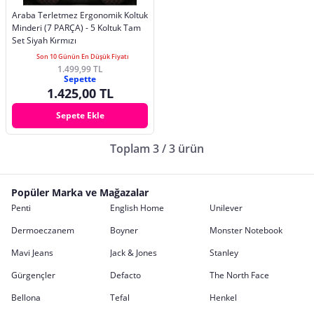
Araba Terletmez Ergonomik Koltuk
Minderi (7 PARÇA) - 5 Koltuk Tam
Set Siyah Kırmızı
Son 10 Günün En Düşük Fiyatı
1.499,99 TL
Sepette
1.425,00 TL
Sepete Ekle
Toplam 3 / 3 ürün
Popüler Marka ve Mağazalar
Penti
English Home
Unilever
Dermoeczanem
Boyner
Monster Notebook
Mavi Jeans
Jack & Jones
Stanley
Gürgençler
Defacto
The North Face
Bellona
Tefal
Henkel