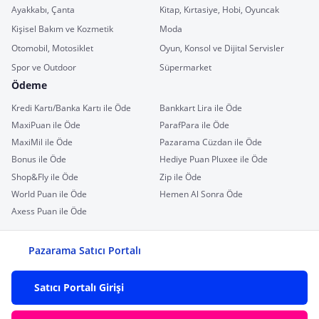
Ayakkabı, Çanta
Kitap, Kırtasiye, Hobi, Oyuncak
Kişisel Bakım ve Kozmetik
Moda
Otomobil, Motosiklet
Oyun, Konsol ve Dijital Servisler
Spor ve Outdoor
Süpermarket
Ödeme
Kredi Kartı/Banka Kartı ile Öde
Bankkart Lira ile Öde
MaxiPuan ile Öde
ParafPara ile Öde
MaxiMil ile Öde
Pazarama Cüzdan ile Öde
Bonus ile Öde
Hediye Puan Pluxee ile Öde
Shop&Fly ile Öde
Zip ile Öde
World Puan ile Öde
Hemen Al Sonra Öde
Axess Puan ile Öde
Pazarama Satıcı Portalı
Satıcı Portalı Girişi