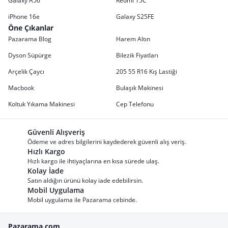
Galaxy A56
Redmi 15C
iPhone 16e
Galaxy S25FE
Öne Çıkanlar
Pazarama Blog
Harem Altın
Dyson Süpürge
Bilezik Fiyatları
Arçelik Çaycı
205 55 R16 Kış Lastiği
Macbook
Bulaşık Makinesi
Koltuk Yıkama Makinesi
Cep Telefonu
Güvenli Alışveriş
Ödeme ve adres bilgilerini kaydederek güvenli alış veriş.
Hızlı Kargo
Hızlı kargo ile ihtiyaçlarına en kısa sürede ulaş.
Kolay İade
Satın aldığın ürünü kolay iade edebilirsin.
Mobil Uygulama
Mobil uygulama ile Pazarama cebinde.
Pazarama.com