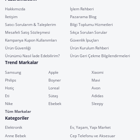
Hakkımızda
İşlem Rehberi
İletişim
Pazarama Blog
Satıcı Sorularım & Taleplerim
Bilgi Toplumu Hizmetleri
Mesafeli Satış Sözleşmesi
Sıkça Sorulan Sorular
Kampanya Kupon Kullanımları
Güvenlik İpuçları
Ürün Güvenliği
Ürün Kurulum Rehberi
Ürünümü Nasıl İade Edebilirim?
Ürün Geri Çekme Bilgilendirmeleri
Trend Markalar
Samsung
Apple
Xiaomi
Philips
Boyner
Mavi
Hotiç
Loreal
Avon
Eti
Sütaş
Adidas
Nike
Ebebek
Sleepy
Tüm Markalar
Kategoriler
Elektronik
Ev, Yaşam, Yapı Market
Anne Bebek
Cep Telefonu ve Aksesuar