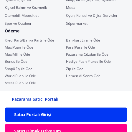
Kişisel Bakım ve Kozmetik
Moda
Otomobil, Motosiklet
Oyun, Konsol ve Dijital Servisler
Spor ve Outdoor
Süpermarket
Ödeme
Kredi Kartı/Banka Kartı ile Öde
Bankkart Lira ile Öde
MaxiPuan ile Öde
ParafPara ile Öde
MaxiMil ile Öde
Pazarama Cüzdan ile Öde
Bonus ile Öde
Hediye Puan Pluxee ile Öde
Shop&Fly ile Öde
Zip ile Öde
World Puan ile Öde
Hemen Al Sonra Öde
Axess Puan ile Öde
Pazarama Satıcı Portalı
Satıcı Portalı Girişi
Satıcı Olmak İstiyorum