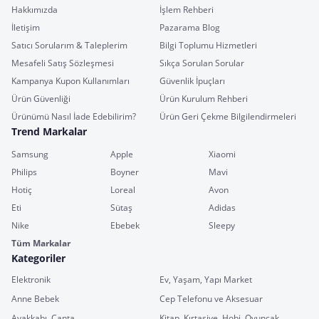
Hakkımızda
İşlem Rehberi
İletişim
Pazarama Blog
Satıcı Sorularım & Taleplerim
Bilgi Toplumu Hizmetleri
Mesafeli Satış Sözleşmesi
Sıkça Sorulan Sorular
Kampanya Kupon Kullanımları
Güvenlik İpuçları
Ürün Güvenliği
Ürün Kurulum Rehberi
Ürünümü Nasıl İade Edebilirim?
Ürün Geri Çekme Bilgilendirmeleri
Trend Markalar
Samsung
Apple
Xiaomi
Philips
Boyner
Mavi
Hotiç
Loreal
Avon
Eti
Sütaş
Adidas
Nike
Ebebek
Sleepy
Tüm Markalar
Kategoriler
Elektronik
Ev, Yaşam, Yapı Market
Anne Bebek
Cep Telefonu ve Aksesuar
Ayakkabı, Çanta
Kitap, Kırtasiye, Hobi, Oyuncak