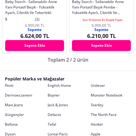
Baby Storch - Sallanabilir Anne
Baby Storch - Sallanabilir Anne
Yanı Portatif Beşik - Yükseklik
Yanı Portatif Beşik Pembe -
Ayarlı, Cibinlik Ve Tekerlekli
Yükseklik Ayarlı, Cibinlik Ve
Tekerlekli
5
(2)
Son 10 Günün En Düşük Fiyatı
6.900,00 TL
6.900,00 TL
Sepette
Sepette
6.624,00 TL
6.210,00 TL
Sepete Ekle
Sepete Ekle
Toplam 2 / 2 ürün
Popüler Marka ve Mağazalar
Penti
English Home
Unilever
Dermoeczanem
Boyner
Monster Notebook
Mavi Jeans
Jack & Jones
Stanley
Gürgençler
Defacto
The North Face
Bellona
Tefal
Henkel
Dyson
Loreal Paris
Apple