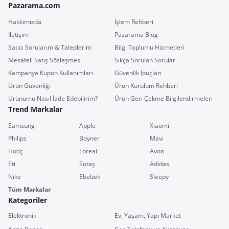
Pazarama.com
Hakkımızda
İşlem Rehberi
İletişim
Pazarama Blog
Satıcı Sorularım & Taleplerim
Bilgi Toplumu Hizmetleri
Mesafeli Satış Sözleşmesi
Sıkça Sorulan Sorular
Kampanya Kupon Kullanımları
Güvenlik İpuçları
Ürün Güvenliği
Ürün Kurulum Rehberi
Ürünümü Nasıl İade Edebilirim?
Ürün Geri Çekme Bilgilendirmeleri
Trend Markalar
Samsung
Apple
Xiaomi
Philips
Boyner
Mavi
Hotiç
Loreal
Avon
Eti
Sütaş
Adidas
Nike
Ebebek
Sleepy
Tüm Markalar
Kategoriler
Elektronik
Ev, Yaşam, Yapı Market