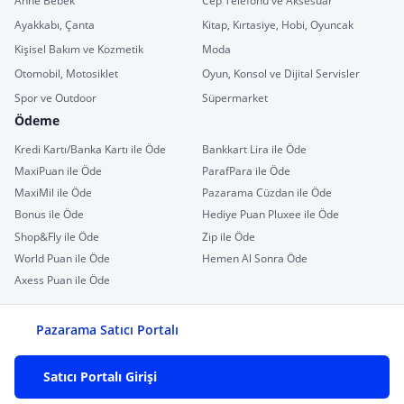
Anne Bebek
Cep Telefonu ve Aksesuar
Ayakkabı, Çanta
Kitap, Kırtasiye, Hobi, Oyuncak
Kişisel Bakım ve Kozmetik
Moda
Otomobil, Motosiklet
Oyun, Konsol ve Dijital Servisler
Spor ve Outdoor
Süpermarket
Ödeme
Kredi Kartı/Banka Kartı ile Öde
Bankkart Lira ile Öde
MaxiPuan ile Öde
ParafPara ile Öde
MaxiMil ile Öde
Pazarama Cüzdan ile Öde
Bonus ile Öde
Hediye Puan Pluxee ile Öde
Shop&Fly ile Öde
Zip ile Öde
World Puan ile Öde
Hemen Al Sonra Öde
Axess Puan ile Öde
Pazarama Satıcı Portalı
Satıcı Portalı Girişi