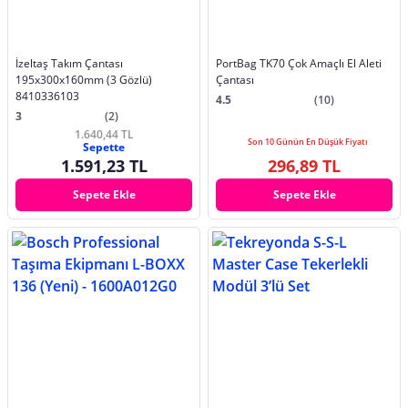
İzeltaş Takım Çantası
PortBag TK70 Çok Amaçlı El Aleti
195x300x160mm (3 Gözlü)
Çantası
8410336103
4.5
(10)
3
(2)
1.640,44 TL
Son 10 Günün En Düşük Fiyatı
Sepette
1.591,23 TL
296,89 TL
Sepete Ekle
Sepete Ekle