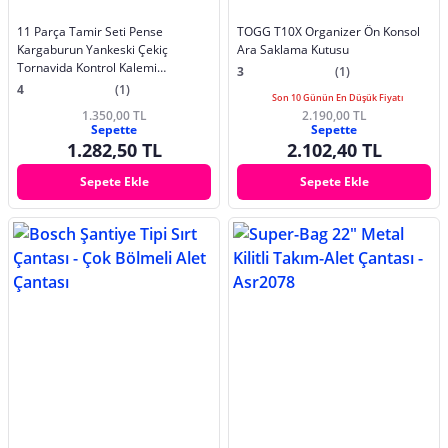
11 Parça Tamir Seti Pense
TOGG T10X Organizer Ön Konsol
Kargaburun Yankeski Çekiç
Ara Saklama Kutusu
Tornavida Kontrol Kalemi
3
(1)
Kurbağacık Full Set
4
(1)
Son 10 Günün En Düşük Fiyatı
1.350,00 TL
2.190,00 TL
Sepette
Sepette
1.282,50 TL
2.102,40 TL
Sepete Ekle
Sepete Ekle