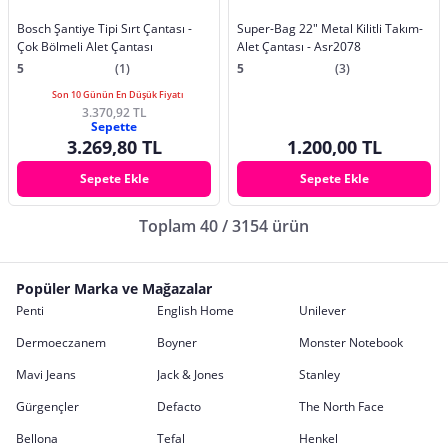
Bosch Şantiye Tipi Sırt Çantası -
Super-Bag 22" Metal Kilitli Takım-
Çok Bölmeli Alet Çantası
Alet Çantası - Asr2078
5
(1)
5
(3)
Son 10 Günün En Düşük Fiyatı
3.370,92 TL
Sepette
3.269,80 TL
1.200,00 TL
Sepete Ekle
Sepete Ekle
Toplam 40 / 3154 ürün
Popüler Marka ve Mağazalar
Penti
English Home
Unilever
Dermoeczanem
Boyner
Monster Notebook
Mavi Jeans
Jack & Jones
Stanley
Gürgençler
Defacto
The North Face
Bellona
Tefal
Henkel