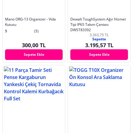
Mano ORG-13 Organizer - Vida
Dewalt ToughSystem Ağır Hizmet
Kutusu
Tipi IP65 Takım Çantası
DWST83392
5
(5)
3.363,75 TL
Sepette
300,00 TL
3.195,57 TL
Sepete Ekle
Sepete Ekle