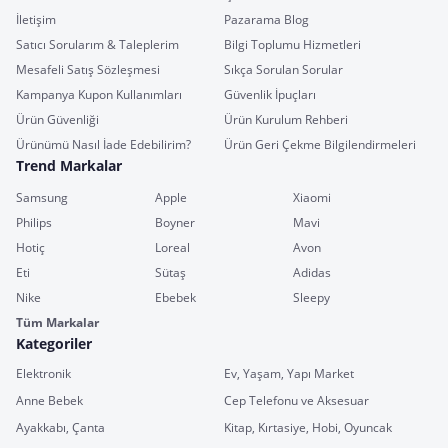
İletişim
Pazarama Blog
Satıcı Sorularım & Taleplerim
Bilgi Toplumu Hizmetleri
Mesafeli Satış Sözleşmesi
Sıkça Sorulan Sorular
Kampanya Kupon Kullanımları
Güvenlik İpuçları
Ürün Güvenliği
Ürün Kurulum Rehberi
Ürünümü Nasıl İade Edebilirim?
Ürün Geri Çekme Bilgilendirmeleri
Trend Markalar
Samsung
Apple
Xiaomi
Philips
Boyner
Mavi
Hotiç
Loreal
Avon
Eti
Sütaş
Adidas
Nike
Ebebek
Sleepy
Tüm Markalar
Kategoriler
Elektronik
Ev, Yaşam, Yapı Market
Anne Bebek
Cep Telefonu ve Aksesuar
Ayakkabı, Çanta
Kitap, Kırtasiye, Hobi, Oyuncak