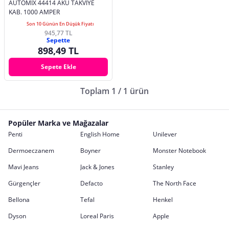
AUTOMİX 44414 AKÜ TAKVİYE
KAB. 1000 AMPER
Son 10 Günün En Düşük Fiyatı
945,77 TL
Sepette
898,49 TL
Sepete Ekle
Toplam 1 / 1 ürün
Popüler Marka ve Mağazalar
Penti
English Home
Unilever
Dermoeczanem
Boyner
Monster Notebook
Mavi Jeans
Jack & Jones
Stanley
Gürgençler
Defacto
The North Face
Bellona
Tefal
Henkel
Dyson
Loreal Paris
Apple