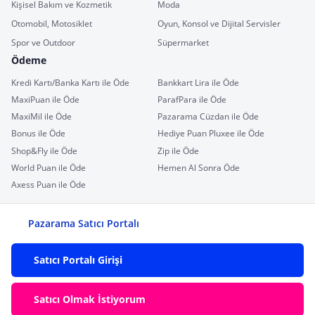
Kişisel Bakım ve Kozmetik
Moda
Otomobil, Motosiklet
Oyun, Konsol ve Dijital Servisler
Spor ve Outdoor
Süpermarket
Ödeme
Kredi Kartı/Banka Kartı ile Öde
Bankkart Lira ile Öde
MaxiPuan ile Öde
ParafPara ile Öde
MaxiMil ile Öde
Pazarama Cüzdan ile Öde
Bonus ile Öde
Hediye Puan Pluxee ile Öde
Shop&Fly ile Öde
Zip ile Öde
World Puan ile Öde
Hemen Al Sonra Öde
Axess Puan ile Öde
Pazarama Satıcı Portalı
Satıcı Portalı Girişi
Satıcı Olmak İstiyorum