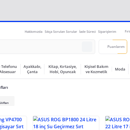
Fır
Hakkımızda
Sıkça Sorulan Sorular
İade Süreci
Siparişlerim
Puanlarım
 Telefonu
Ayakkabı,
Kitap, Kırtasiye,
Kişisel Bakım
Moda
 Aksesuar
Çanta
Hobi, Oyuncak
ve Kozmetik
fları
lıfları