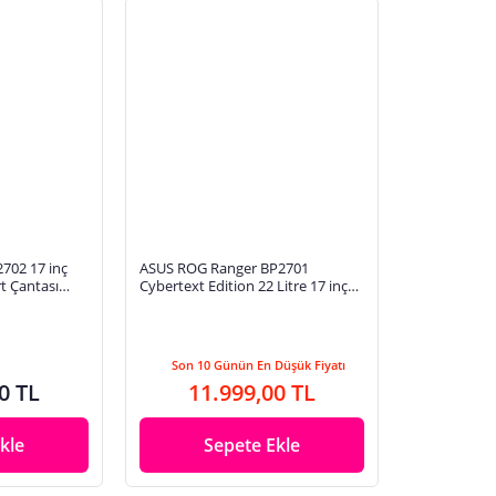
702 17 inç
ASUS ROG Ranger BP2701
rt Çantası
Cybertext Edition 22 Litre 17 inç
P000
Su Geçirmez Sırt Çantası
Son 10 Günün En Düşük Fiyatı
0 TL
11.999,00 TL
kle
Sepete Ekle