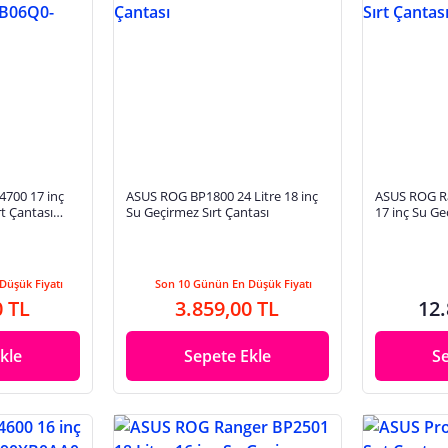
700 17 inç
ASUS ROG BP1800 24 Litre 18 inç
ASUS ROG Ra
rt Çantası
Su Geçirmez Sırt Çantası
17 inç Su Ge
P010
Düşük Fiyatı
Son 10 Günün En Düşük Fiyatı
0 TL
3.859,00 TL
12.
kle
Sepete Ekle
S