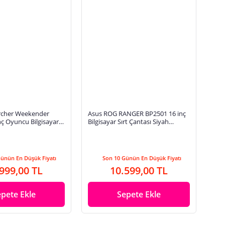
rcher Weekender
Asus ROG RANGER BP2501 16 inç
nç Oyuncu Bilgisayar
Bilgisayar Sırt Çantası Siyah
 Siyah 90XB07L0-
90XB0920-BBP000
Günün En Düşük Fiyatı
Son 10 Günün En Düşük Fiyatı
999,00 TL
10.599,00 TL
epete Ekle
Sepete Ekle