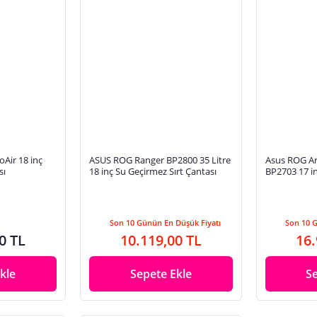
Air 18 inç
ASUS ROG Ranger BP2800 35 Litre
Asus ROG A
sı
18 inç Su Geçirmez Sırt Çantası
BP2703 17 i
Sırt Çantası
BBP000
Son 10 Günün En Düşük Fiyatı
Son 10 
0 TL
10.119,00 TL
16.
kle
Sepete Ekle
S