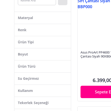
Mack
Cisteen
Materyal
HP
nonni
Renk
UnDePlus
Ürün Tipi
Guess
Ugreen
Asus ProArt PP4600 1
Boyut
Çantası Siyah 90XB
Derise Club
Ürün Türü
Techmaster
Targus
Su Geçirmez
6.399,0
Tommy Hilfiger
Kullanım
Sepete E
Tekerlek Seçeneği