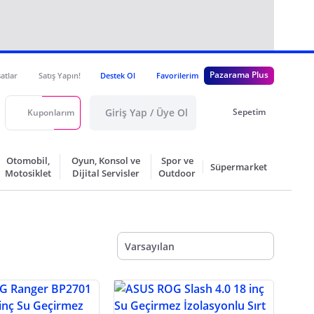
Pazarama Plus
satlar
Satış Yapın!
Destek Ol
Favorilerim
Giriş Yap / Üye Ol
Sepetim
Kuponlarım
Otomobil,
Oyun, Konsol ve
Spor ve
Süpermarket
Motosiklet
Dijital Servisler
Outdoor
Varsayılan