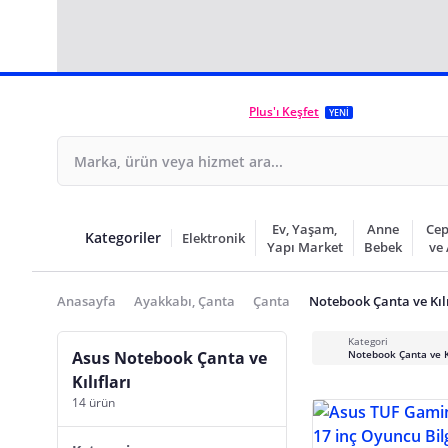
Plus'ı Keşfet
YENİ
Ev, Yaşam,
Anne
Cep
Kategoriler
Elektronik
Yapı Market
Bebek
ve
Anasayfa
Ayakkabı, Çanta
Çanta
Notebook Çanta ve Kılı
Kategori
Asus Notebook Çanta ve
Notebook Çanta ve Kı
Kılıfları
14 ürün