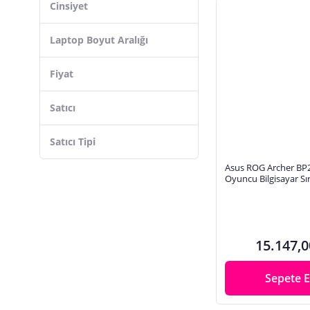
Cinsiyet
Laptop Boyut Aralığı
Fiyat
Satıcı
Satıcı Tipi
Asus ROG Archer BP2
Oyuncu Bilgisayar Sı
Siyah 90XB07M0-BB
15.147,0
Sepete E