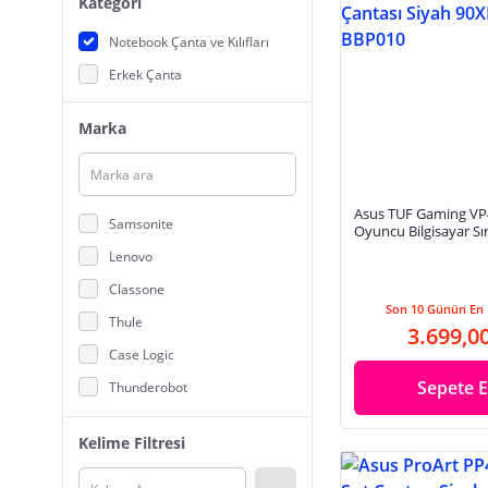
Kategori
Notebook Çanta ve Kılıfları
Erkek Çanta
Marka
Asus TUF Gaming VP4
Samsonite
Oyuncu Bilgisayar Sı
Siyah 90XB06Q0-BB
Lenovo
Classone
Son 10 Günün En 
Thule
3.699,0
Case Logic
Sepete E
Thunderobot
Logitech
Kelime Filtresi
Dell
Tomtoc