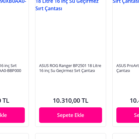
6 inç Sırt
ASUS ROG Ranger BP2501 18 Litre
ASUS ProArt 1
0AA0-BBP000
16 inç Su Geçirmez Sırt Çantası
Çantası
0 TL
10.310,00 TL
10.
kle
Sepete Ekle
S