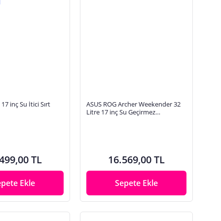
7 inç Su İtici Sırt
ASUS ROG Archer Weekender 32
Litre 17 inç Su Geçirmez
İzolasyonlu Sırt Çantası
499,00 TL
16.569,00 TL
epete Ekle
Sepete Ekle