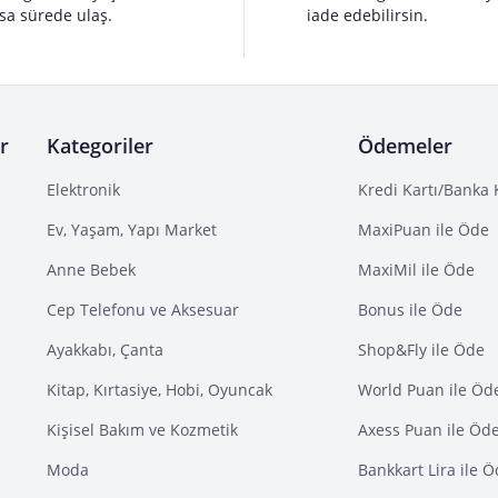
sa sürede ulaş.
iade edebilirsin.
r
Kategoriler
Ödemeler
Elektronik
Kredi Kartı/Banka 
Ev, Yaşam, Yapı Market
MaxiPuan ile Öde
Anne Bebek
MaxiMil ile Öde
Cep Telefonu ve Aksesuar
Bonus ile Öde
Ayakkabı, Çanta
Shop&Fly ile Öde
Kitap, Kırtasiye, Hobi, Oyuncak
World Puan ile Öd
Kişisel Bakım ve Kozmetik
Axess Puan ile Öd
Moda
Bankkart Lira ile 