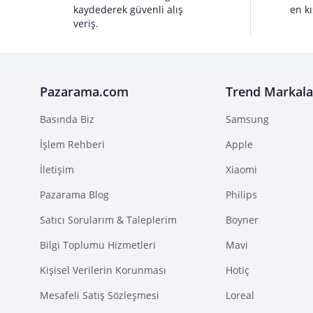
kaydederek güvenli alış
en kı
veriş.
Pazarama.com
Trend Markala
Basında Biz
Samsung
İşlem Rehberi
Apple
İletişim
Xiaomi
Pazarama Blog
Philips
Satıcı Sorularım & Taleplerim
Boyner
Bilgi Toplumu Hizmetleri
Mavi
Kişisel Verilerin Korunması
Hotiç
Mesafeli Satış Sözleşmesi
Loreal