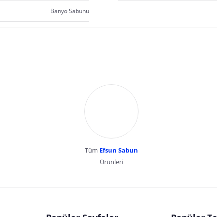
Banyo Sabunu
Tüm
Efsun Sabun
Ürünleri
dır. Pazarama, bu içeriklerden dolayı herhangi bir sorumluluk kabul etmemektedir.