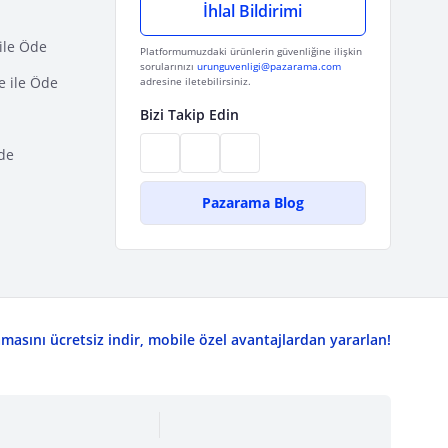
İhlal Bildirimi
ile Öde
Platformumuzdaki ürünlerin güvenliğine ilişkin
sorularınızı
urunguvenligi@pazarama.com
e ile Öde
adresine iletebilirsiniz.
Bizi Takip Edin
de
Pazarama Blog
asını ücretsiz indir, mobile özel avantajlardan yararlan!