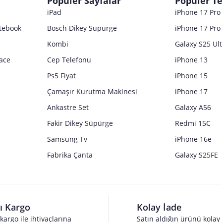
Popüler Sayfalar
Popüler Te
iPad
iPhone 17 Pr
tebook
Bosch Dikey Süpürge
iPhone 17 Pro
Kombi
Galaxy S25 Ul
ace
Cep Telefonu
iPhone 13
Ps5 Fiyat
iPhone 15
Çamaşır Kurutma Makinesi
iPhone 17
Ankastre Set
Galaxy A56
Fakir Dikey Süpürge
Redmi 15C
Samsung Tv
iPhone 16e
Fabrika Çanta
Galaxy S25FE
lı Kargo
Kolay İade
 kargo ile ihtiyaçlarına
Satın aldığın ürünü kolay