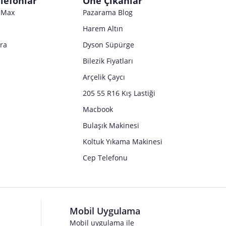
lefonlar
Öne Çıkanlar
Satıcı bilgi girişi yapmamıştır.
o Max
Pazarama Blog
Harem Altın
tra
Dyson Süpürge
Bilezik Fiyatları
Arçelik Çaycı
205 55 R16 Kış Lastiği
Macbook
Bulaşık Makinesi
Koltuk Yıkama Makinesi
Cep Telefonu
Mobil Uygulama
Mobil uygulama ile