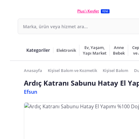
Plus'ı Keşfet
YENİ
Ev, Yaşam,
Anne
Cep
Kategoriler
Elektronik
Yapı Market
Bebek
ve
Anasayfa
Kişisel Bakım ve Kozmetik
Kişisel Bakım
Du
Ardıç Katranı Sabunu Hatay El Ya
Efsun