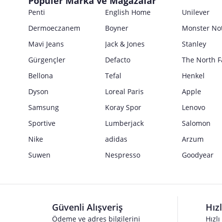
Popüler Marka ve Mağazalar
E Posta Adresi
Satıcı bilgi girişi yapmamıştır.
Penti
English Home
Unilever
Güvenlik İşaretleri
Dermoeczanem
Boyner
Monster No
Satıcı bilgi girişi yapmamıştır.
Mavi Jeans
Jack & Jones
Stanley
Gürgençler
Defacto
The North F
Bellona
Tefal
Henkel
Dyson
Loreal Paris
Apple
Samsung
Koray Spor
Lenovo
Sportive
Lumberjack
Salomon
Nike
adidas
Arzum
Suwen
Nespresso
Goodyear
Güvenli Alışveriş
Hız
Ödeme ve adres bilgilerini
Hızlı