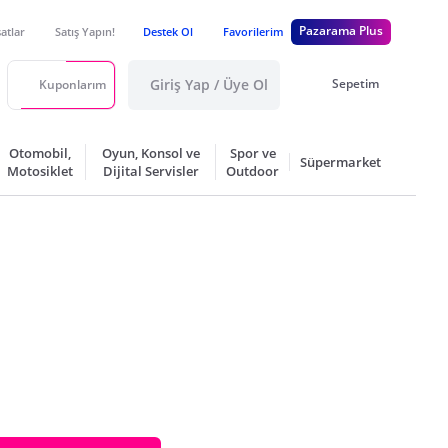
Pazarama Plus
satlar
Satış Yapın!
Destek Ol
Favorilerim
Giriş Yap / Üye Ol
Sepetim
Kuponlarım
Otomobil,
Oyun, Konsol ve
Spor ve
Süpermarket
Motosiklet
Dijital Servisler
Outdoor