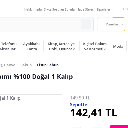
Fır
Hakkımızda
Sıkça Sorulan Sorular
İade Süreci
Siparişlerim
Puanlarım
 Telefonu
Ayakkabı,
Kitap, Kırtasiye,
Kişisel Bakım
Moda
 Aksesuar
Çanta
Hobi, Oyuncak
ve Kozmetik
ş, Banyo
Sabun
Efsun Sabun
pımı %100 Doğal 1 Kalıp
149,90 TL
Sepette
142,41 TL