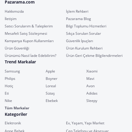
Pazarama.com
Hakkımızda
İşlem Rehberi
İletişim
Pazarama Blog
Satıcı Sorularım & Taleplerim
Bilgi Toplumu Hizmetleri
Mesafeli Satış Sözleşmesi
Sıkça Sorulan Sorular
Kampanya Kupon Kullanımları
Güvenlik İpuçları
Ürün Güvenliği
Ürün Kurulum Rehberi
Ürünümü Nasıl İade Edebilirim?
Ürün Geri Çekme Bilgilendirmeleri
Trend Markalar
Samsung
Apple
Xiaomi
Philips
Boyner
Mavi
Hotiç
Loreal
Avon
Eti
Sütaş
Adidas
Nike
Ebebek
Sleepy
Tüm Markalar
Kategoriler
Elektronik
Ev, Yaşam, Yapı Market
Anne Bebek
Cep Telefonu ve Aksesuar