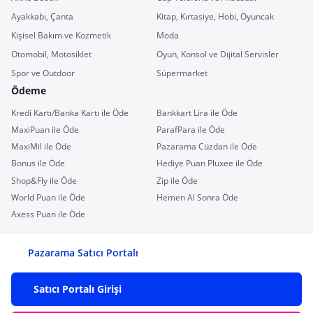
Ayakkabı, Çanta
Kitap, Kırtasiye, Hobi, Oyuncak
Kişisel Bakım ve Kozmetik
Moda
Otomobil, Motosiklet
Oyun, Konsol ve Dijital Servisler
Spor ve Outdoor
Süpermarket
Ödeme
Kredi Kartı/Banka Kartı ile Öde
Bankkart Lira ile Öde
MaxiPuan ile Öde
ParafPara ile Öde
MaxiMil ile Öde
Pazarama Cüzdan ile Öde
Bonus ile Öde
Hediye Puan Pluxee ile Öde
Shop&Fly ile Öde
Zip ile Öde
World Puan ile Öde
Hemen Al Sonra Öde
Axess Puan ile Öde
Pazarama Satıcı Portalı
Satıcı Portalı Girişi