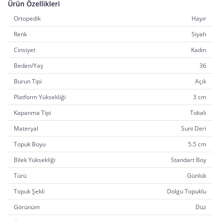
Ürün Özellikleri
Ortopedik
Hayır
Renk
Siyah
Cinsiyet
Kadın
Beden/Yaş
36
Burun Tipi
Açık
Platform Yüksekliği
3 cm
Kapanma Tipi
Tokalı
Materyal
Suni Deri
Topuk Boyu
5.5 cm
Bilek Yüksekliği
Standart Boy
Türü
Günlük
Topuk Şekli
Dolgu Topuklu
Görünüm
Düz