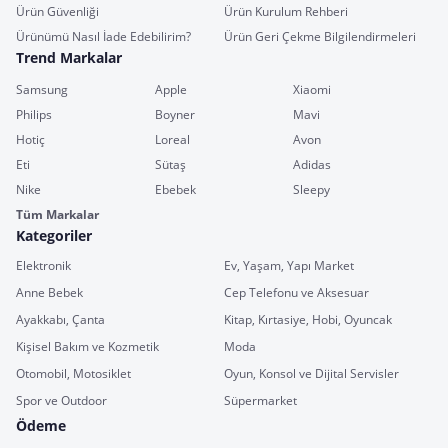
Ürün Güvenliği
Ürün Kurulum Rehberi
Ürünümü Nasıl İade Edebilirim?
Ürün Geri Çekme Bilgilendirmeleri
Trend Markalar
Samsung
Apple
Xiaomi
Philips
Boyner
Mavi
Hotiç
Loreal
Avon
Eti
Sütaş
Adidas
Nike
Ebebek
Sleepy
Tüm Markalar
Kategoriler
Elektronik
Ev, Yaşam, Yapı Market
Anne Bebek
Cep Telefonu ve Aksesuar
Ayakkabı, Çanta
Kitap, Kırtasiye, Hobi, Oyuncak
Kişisel Bakım ve Kozmetik
Moda
Otomobil, Motosiklet
Oyun, Konsol ve Dijital Servisler
Spor ve Outdoor
Süpermarket
Ödeme