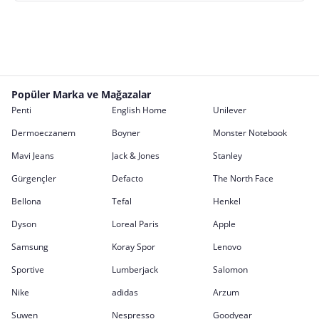
Popüler Marka ve Mağazalar
Penti
English Home
Unilever
Dermoeczanem
Boyner
Monster Notebook
Mavi Jeans
Jack & Jones
Stanley
Gürgençler
Defacto
The North Face
Bellona
Tefal
Henkel
Dyson
Loreal Paris
Apple
Samsung
Koray Spor
Lenovo
Sportive
Lumberjack
Salomon
Nike
adidas
Arzum
Suwen
Nespresso
Goodyear