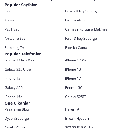
Popüler Sayfalar
iPad
Bosch Dikey Süpürge
Kombi
Cep Telefonu
Ps5 Fiyat
Çamaşır Kurutma Makinesi
Ankastre Set
Fakir Dikey Süpürge
Samsung Tv
Fabrika Çanta
Popüler Telefonlar
iPhone 17 Pro Max
iPhone 17 Pro
Galaxy S25 Ultra
iPhone 13
iPhone 15
iPhone 17
Galaxy A56
Redmi 15C
iPhone 16e
Galaxy S25FE
Öne Çıkanlar
Pazarama Blog
Harem Altın
Dyson Süpürge
Bilezik Fiyatları
Arçelik Çaycı
205 55 R16 Kış Lastiği