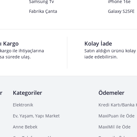
Samsung Tv
iPhone 16e
Fabrika Çanta
Galaxy S25FE
lı Kargo
Kolay İade
 kargo ile ihtiyaçlarına
Satın aldığın ürünü kolay
sa sürede ulaş.
iade edebilirsin.
r
Kategoriler
Ödemeler
Elektronik
Kredi Kartı/Banka 
Ev, Yaşam, Yapı Market
MaxiPuan ile Öde
Anne Bebek
MaxiMil ile Öde