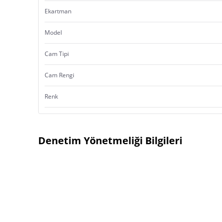
Ekartman
Model
Cam Tipi
Cam Rengi
Renk
Denetim Yönetmeliği Bilgileri
Ürün Menşei:
Türkiye’de Yerleşik İmalatçı
İsmi
İthalatçı
Ticari Ünvanı
İsmi
Türkiye’de Yerleşik Yetkili Temsilci