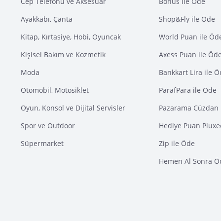
Cep Telefonu ve Aksesuar
Bonus ile Öde
Ayakkabı, Çanta
Shop&Fly ile Öde
Kitap, Kırtasiye, Hobi, Oyuncak
World Puan ile Öd
Kişisel Bakım ve Kozmetik
Axess Puan ile Öd
Moda
Bankkart Lira ile 
Otomobil, Motosiklet
ParafPara ile Öde
Oyun, Konsol ve Dijital Servisler
Pazarama Cüzdan 
Spor ve Outdoor
Hediye Puan Pluxe
Süpermarket
Zip ile Öde
Hemen Al Sonra Ö