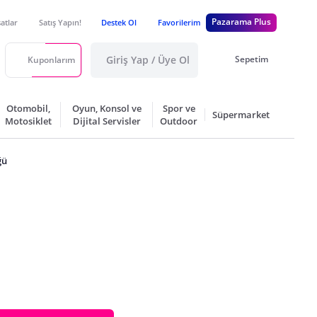
Pazarama Plus
satlar
Satış Yapın!
Destek Ol
Favorilerim
Giriş Yap / Üye Ol
Sepetim
Kuponlarım
Otomobil,
Oyun, Konsol ve
Spor ve
Süpermarket
Motosiklet
Dijital Servisler
Outdoor
ğü