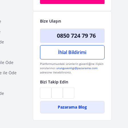
Bize Ulaşın
e
e
0850 724 79 76
Öde
İhlal Bildirimi
ile Öde
Platformumuzdaki ürünlerin güvenliğine ilişkin
sorularınızı
urunguvenligi@pazarama.com
e ile Öde
adresine iletebilirsiniz.
Bizi Takip Edin
de
Pazarama Blog