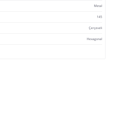
Metal
145
Çerçeveli
Hexagonal
Satıcı bilgi girişi yapmamıştır.
Satıcı bilgi girişi yapmamıştır.
Satıcı bilgi girişi yapmamıştır.
Satıcı bilgi girişi yapmamıştır.