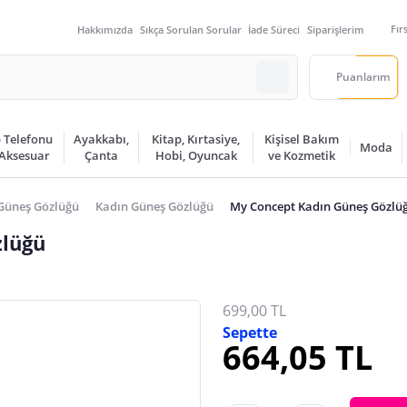
Fır
Hakkımızda
Sıkça Sorulan Sorular
İade Süreci
Siparişlerim
Puanlarım
 Telefonu
Ayakkabı,
Kitap, Kırtasiye,
Kişisel Bakım
Moda
 Aksesuar
Çanta
Hobi, Oyuncak
ve Kozmetik
Güneş Gözlüğü
Kadın Güneş Gözlüğü
My Concept Kadın Güneş Gözlü
zlüğü
699,00 TL
Sepette
664,05 TL