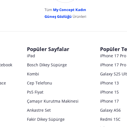
Tüm
My Concept Kadın
Güneş Gözlüğü
Ürünleri
dır. Pazarama, bu içeriklerden dolayı herhangi bir sorumluluk kabul etmemektedir.
Popüler Sayfalar
Popüler Te
iPad
iPhone 17 Pr
tebook
Bosch Dikey Süpürge
iPhone 17 Pro
Kombi
Galaxy S25 Ul
ace
Cep Telefonu
iPhone 13
Ps5 Fiyat
iPhone 15
Çamaşır Kurutma Makinesi
iPhone 17
Ankastre Set
Galaxy A56
Fakir Dikey Süpürge
Redmi 15C