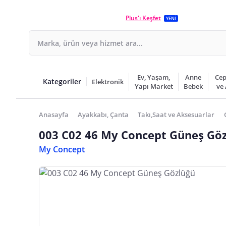
Plus'ı Keşfet
YENİ
Ev, Yaşam,
Anne
Cep
Kategoriler
Elektronik
Yapı Market
Bebek
ve
Anasayfa
Ayakkabı, Çanta
Takı,Saat ve Aksesuarlar
003 C02 46 My Concept Güneş Gö
My Concept