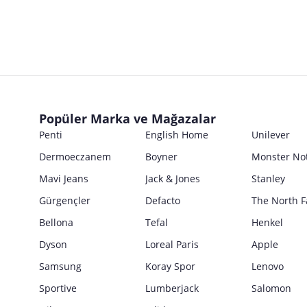
Marka
Ticari Ünvanı
İsmi
Türkiye’de Yerleşik İfa Hizmet Sağlayıcı
Posta Adresi
Marka
Ticari Ünvanı
İsmi
Ürün Bilgileri
E Posta Adresi
Posta Adresi
Marka
Parti No
Ticari Ünvanı
Kullanım Kılavuzu
E Posta Adresi
Seri No
Posta Adresi
Marka
Satıcı bilgi girişi yapmamıştır.
Ürün Ambalajı Görselleri
Son Kullanma Tarihi
E Posta Adresi
Posta Adresi
Satıcı bilgi girişi yapmamıştır.
Uyarı / Güvenlik Açıklaması
Girilen tüm bilgilerin doğruluğu ve güncelliği satıcının sorumluluğunda
Popüler Marka ve Mağazalar
E Posta Adresi
Satıcı bilgi girişi yapmamıştır.
Penti
English Home
Unilever
Güvenlik İşaretleri
Dermoeczanem
Boyner
Monster No
Satıcı bilgi girişi yapmamıştır.
Mavi Jeans
Jack & Jones
Stanley
Gürgençler
Defacto
The North F
Bellona
Tefal
Henkel
Dyson
Loreal Paris
Apple
Samsung
Koray Spor
Lenovo
Sportive
Lumberjack
Salomon