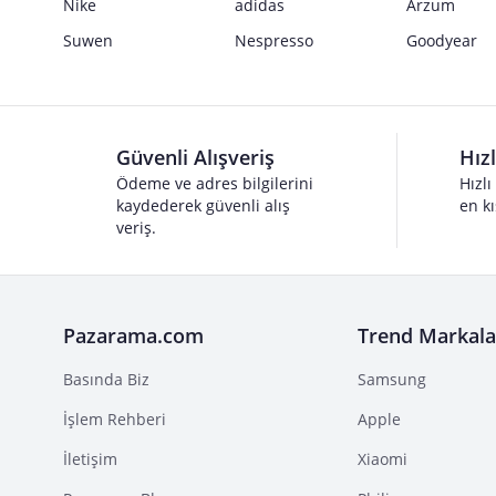
Nike
adidas
Arzum
Suwen
Nespresso
Goodyear
Güvenli Alışveriş
Hız
Ödeme ve adres bilgilerini
Hızlı
kaydederek güvenli alış
en kı
veriş.
Pazarama.com
Trend Markala
Basında Biz
Samsung
İşlem Rehberi
Apple
İletişim
Xiaomi