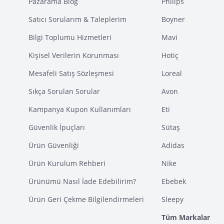
Pazarama Blog
Philips
Satıcı Sorularım & Taleplerim
Boyner
Bilgi Toplumu Hizmetleri
Mavi
Kişisel Verilerin Korunması
Hotiç
Mesafeli Satış Sözleşmesi
Loreal
Sıkça Sorulan Sorular
Avon
Kampanya Kupon Kullanımları
Eti
Güvenlik İpuçları
Sütaş
Ürün Güvenliği
Adidas
Ürün Kurulum Rehberi
Nike
Ürünümü Nasıl İade Edebilirim?
Ebebek
Ürün Geri Çekme Bilgilendirmeleri
Sleepy
Tüm Markalar