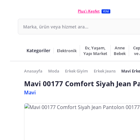
Plus'ı Keşfet
YENİ
Ev, Yaşam,
Anne
Cep
Kategoriler
Elektronik
Yapı Market
Bebek
ve
Anasayfa
Moda
Erkek Giyim
Erkek Jeans
Mavi Erke
Mavi 00177 Comfort Siyah Jean P
Mavi