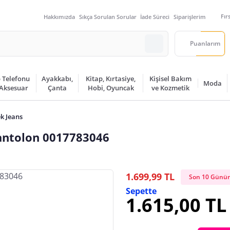
Fır
Hakkımızda
Sıkça Sorulan Sorular
İade Süreci
Siparişlerim
Puanlarım
 Telefonu
Ayakkabı,
Kitap, Kırtasiye,
Kişisel Bakım
Moda
 Aksesuar
Çanta
Hobi, Oyuncak
ve Kozmetik
k Jeans
antolon 0017783046
1.699,99 TL
Son 10 Günün
Sepette
1.615,00 TL