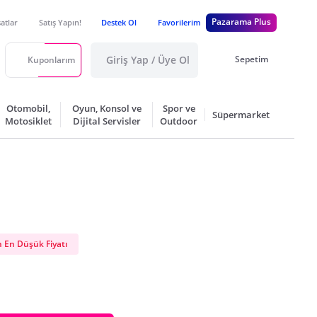
Pazarama Plus
satlar
Satış Yapın!
Destek Ol
Favorilerim
Giriş Yap / Üye Ol
Sepetim
Kuponlarım
Otomobil,
Oyun, Konsol ve
Spor ve
Süpermarket
Motosiklet
Dijital Servisler
Outdoor
 En Düşük Fiyatı