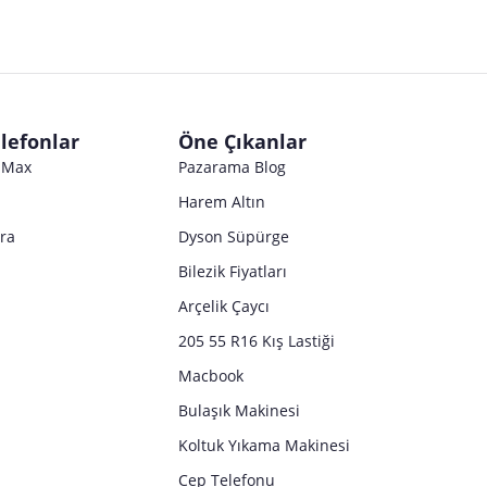
Satıcı bilgi girişi yapmamıştır.
Satıcı bilgi girişi yapmamıştır.
Satıcı bilgi girişi yapmamıştır.
Satıcı bilgi girişi yapmamıştır.
Satıcı bilgi girişi yapmamıştır.
Satıcı bilgi girişi yapmamıştır.
Satıcı bilgi girişi yapmamıştır.
Satıcı bilgi girişi yapmamıştır.
Satıcı bilgi girişi yapmamıştır.
Satıcı bilgi girişi yapmamıştır.
Satıcı bilgi girişi yapmamıştır.
Satıcı bilgi girişi yapmamıştır.
Satıcı bilgi girişi yapmamıştır.
Satıcı bilgi girişi yapmamıştır.
lefonlar
Öne Çıkanlar
Satıcı bilgi girişi yapmamıştır.
o Max
Pazarama Blog
Harem Altın
tra
Dyson Süpürge
Bilezik Fiyatları
Arçelik Çaycı
205 55 R16 Kış Lastiği
Macbook
Bulaşık Makinesi
Koltuk Yıkama Makinesi
Cep Telefonu