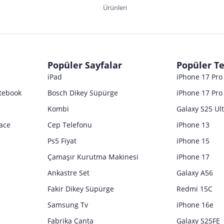
Ürünleri
dır. Pazarama, bu içeriklerden dolayı herhangi bir sorumluluk kabul etmemektedir.
Popüler Sayfalar
Popüler Te
iPad
iPhone 17 Pr
tebook
Bosch Dikey Süpürge
iPhone 17 Pro
Kombi
Galaxy S25 Ul
ace
Cep Telefonu
iPhone 13
Ps5 Fiyat
iPhone 15
Çamaşır Kurutma Makinesi
iPhone 17
Ankastre Set
Galaxy A56
Fakir Dikey Süpürge
Redmi 15C
Samsung Tv
iPhone 16e
Fabrika Çanta
Galaxy S25FE