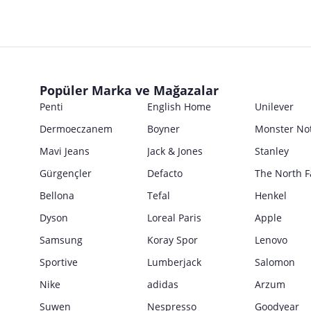
Ticari Ünvanı
İsmi
Ürün Bilgileri
E Posta Adresi
Posta Adresi
Marka
Parti No
Ticari Ünvanı
Kullanım Kılavuzu
E Posta Adresi
Seri No
Posta Adresi
Marka
Satıcı bilgi girişi yapmamıştır.
Ürün Ambalajı Görselleri
Son Kullanma Tarihi
E Posta Adresi
Posta Adresi
Satıcı bilgi girişi yapmamıştır.
Uyarı / Güvenlik Açıklaması
Girilen tüm bilgilerin doğruluğu ve güncelliği satıcının sorumluluğunda
Popüler Marka ve Mağazalar
E Posta Adresi
Satıcı bilgi girişi yapmamıştır.
Penti
English Home
Unilever
Güvenlik İşaretleri
Dermoeczanem
Boyner
Monster No
Satıcı bilgi girişi yapmamıştır.
Mavi Jeans
Jack & Jones
Stanley
Gürgençler
Defacto
The North F
Bellona
Tefal
Henkel
Dyson
Loreal Paris
Apple
Samsung
Koray Spor
Lenovo
Sportive
Lumberjack
Salomon
Nike
adidas
Arzum
Suwen
Nespresso
Goodyear