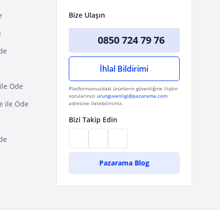
Bize Ulaşın
e
e
0850 724 79 76
Öde
İhlal Bildirimi
ile Öde
Platformumuzdaki ürünlerin güvenliğine ilişkin
sorularınızı
urunguvenligi@pazarama.com
e ile Öde
adresine iletebilirsiniz.
Bizi Takip Edin
de
Pazarama Blog