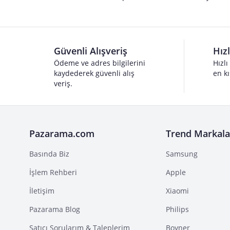
Güvenli Alışveriş
Hız
Ödeme ve adres bilgilerini
Hızlı
kaydederek güvenli alış
en kı
veriş.
Pazarama.com
Trend Markala
Basında Biz
Samsung
İşlem Rehberi
Apple
İletişim
Xiaomi
Pazarama Blog
Philips
Satıcı Sorularım & Taleplerim
Boyner