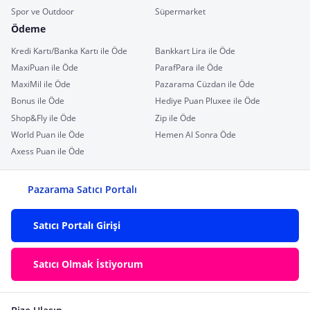
Spor ve Outdoor
Süpermarket
Ödeme
Kredi Kartı/Banka Kartı ile Öde
Bankkart Lira ile Öde
MaxiPuan ile Öde
ParafPara ile Öde
MaxiMil ile Öde
Pazarama Cüzdan ile Öde
Bonus ile Öde
Hediye Puan Pluxee ile Öde
Shop&Fly ile Öde
Zip ile Öde
World Puan ile Öde
Hemen Al Sonra Öde
Axess Puan ile Öde
Pazarama Satıcı Portalı
Satıcı Portalı Girişi
Satıcı Olmak İstiyorum