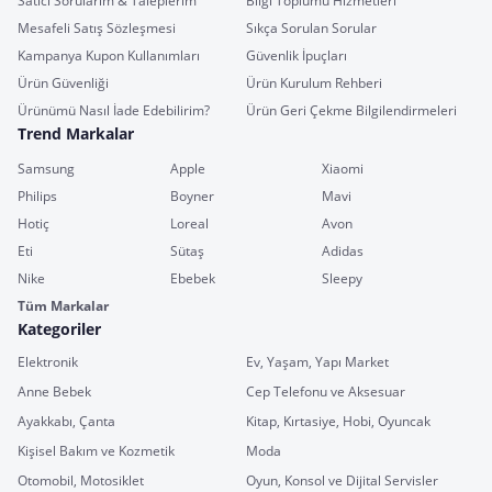
Satıcı Sorularım & Taleplerim
Bilgi Toplumu Hizmetleri
Mesafeli Satış Sözleşmesi
Sıkça Sorulan Sorular
Kampanya Kupon Kullanımları
Güvenlik İpuçları
Ürün Güvenliği
Ürün Kurulum Rehberi
Ürünümü Nasıl İade Edebilirim?
Ürün Geri Çekme Bilgilendirmeleri
Trend Markalar
Samsung
Apple
Xiaomi
Philips
Boyner
Mavi
Hotiç
Loreal
Avon
Eti
Sütaş
Adidas
Nike
Ebebek
Sleepy
Tüm Markalar
Kategoriler
Elektronik
Ev, Yaşam, Yapı Market
Anne Bebek
Cep Telefonu ve Aksesuar
Ayakkabı, Çanta
Kitap, Kırtasiye, Hobi, Oyuncak
Kişisel Bakım ve Kozmetik
Moda
Otomobil, Motosiklet
Oyun, Konsol ve Dijital Servisler