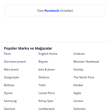
Tüm
Puretech
Ürünleri
Popüler Marka ve Mağazalar
Penti
English Home
Unilever
Dermoeczanem
Boyner
Monster Notebook
Mavi Jeans
Jack & Jones
Stanley
Gürgençler
Defacto
The North Face
Bellona
Tefal
Henkel
Dyson
Loreal Paris
Apple
Samsung
Koray Spor
Lenovo
Sportive
Lumberjack
Salomon