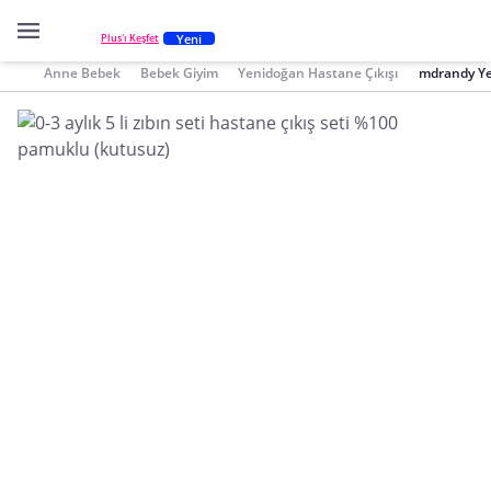
Yeni
Plus'ı Keşfet
Anne Bebek
Bebek Giyim
Yenidoğan Hastane Çıkışı
mdrandy Ye