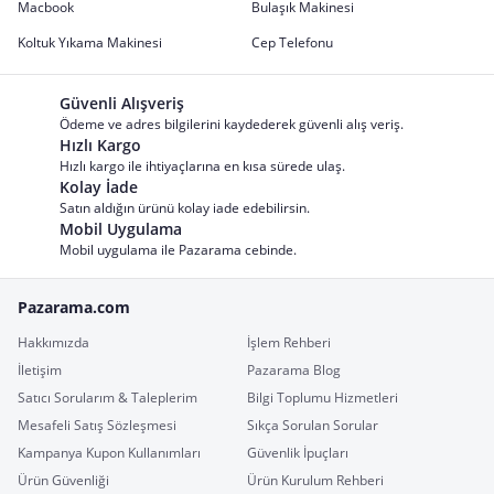
Macbook
Bulaşık Makinesi
Koltuk Yıkama Makinesi
Cep Telefonu
Güvenli Alışveriş
Ödeme ve adres bilgilerini kaydederek güvenli alış veriş.
Hızlı Kargo
Hızlı kargo ile ihtiyaçlarına en kısa sürede ulaş.
Kolay İade
Satın aldığın ürünü kolay iade edebilirsin.
Mobil Uygulama
Mobil uygulama ile Pazarama cebinde.
Pazarama.com
Hakkımızda
İşlem Rehberi
İletişim
Pazarama Blog
Satıcı Sorularım & Taleplerim
Bilgi Toplumu Hizmetleri
Mesafeli Satış Sözleşmesi
Sıkça Sorulan Sorular
Kampanya Kupon Kullanımları
Güvenlik İpuçları
Ürün Güvenliği
Ürün Kurulum Rehberi