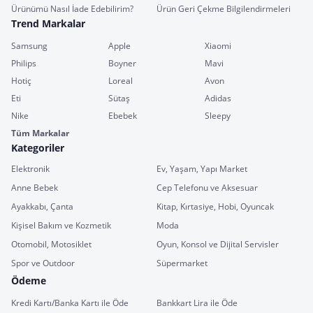
Ürünümü Nasıl İade Edebilirim?
Ürün Geri Çekme Bilgilendirmeleri
Trend Markalar
Samsung
Apple
Xiaomi
Philips
Boyner
Mavi
Hotiç
Loreal
Avon
Eti
Sütaş
Adidas
Nike
Ebebek
Sleepy
Tüm Markalar
Kategoriler
Elektronik
Ev, Yaşam, Yapı Market
Anne Bebek
Cep Telefonu ve Aksesuar
Ayakkabı, Çanta
Kitap, Kırtasiye, Hobi, Oyuncak
Kişisel Bakım ve Kozmetik
Moda
Otomobil, Motosiklet
Oyun, Konsol ve Dijital Servisler
Spor ve Outdoor
Süpermarket
Ödeme
Kredi Kartı/Banka Kartı ile Öde
Bankkart Lira ile Öde