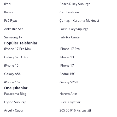
iPad
Bosch Dikey Süpürge
Kombi
Cep Telefonu
Ps5 Fiyat
Çamaşır Kurutma Makinesi
Ankastre Set
Fakir Dikey Süpürge
Samsung Tv
Fabrika Çanta
Popüler Telefonlar
iPhone 17 Pro Max
iPhone 17 Pro
Galaxy S25 Ultra
iPhone 13
iPhone 15
iPhone 17
Galaxy A56
Redmi 15C
iPhone 16e
Galaxy S25FE
Öne Çıkanlar
Pazarama Blog
Harem Altın
Dyson Süpürge
Bilezik Fiyatları
Arçelik Çaycı
205 55 R16 Kış Lastiği