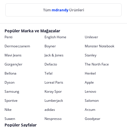
Tüm
mdrandy
Ürünleri
Popüler Marka ve Mağazalar
Penti
English Home
Unilever
Dermoeczanem
Boyner
Monster Notebook
Mavi Jeans
Jack & Jones
Stanley
Gürgençler
Defacto
The North Face
Bellona
Tefal
Henkel
Dyson
Loreal Paris
Apple
Samsung
Koray Spor
Lenovo
Sportive
Lumberjack
Salomon
Nike
adidas
Arzum
Suwen
Nespresso
Goodyear
Popüler Sayfalar