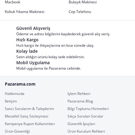
Macbook
Bulaşık Makinesi
Koltuk Yıkama Makinesi
Cep Telefonu
Güvenli Alışveriş
Ödeme ve adres bilgilerini kaydederek güvenli alış veriş.
Hızlı Kargo
Hızlı kargo ile ihtiyaçlarına en kısa sürede ulaş.
Kolay İade
Satın aldığın ürünü kolay iade edebilirsin.
Mobil Uygulama
Mobil uygulama ile Pazarama cebinde.
Pazarama.com
Hakkımızda
İşlem Rehberi
İletişim
Pazarama Blog
Satıcı Sorularım & Taleplerim
Bilgi Toplumu Hizmetleri
Mesafeli Satış Sözleşmesi
Sıkça Sorulan Sorular
Kampanya Kupon Kullanımları
Güvenlik İpuçları
Ürün Güvenliği
Ürün Kurulum Rehberi