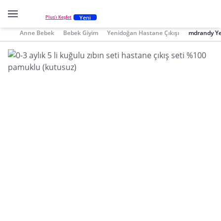
Yeni
Plus'ı Keşfet
Anne Bebek
Bebek Giyim
Yenidoğan Hastane Çıkışı
mdrandy Ye