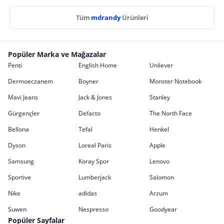
Tüm
mdrandy
Ürünleri
Popüler Marka ve Mağazalar
Penti
English Home
Unilever
Dermoeczanem
Boyner
Monster Notebook
Mavi Jeans
Jack & Jones
Stanley
Gürgençler
Defacto
The North Face
Bellona
Tefal
Henkel
Dyson
Loreal Paris
Apple
Samsung
Koray Spor
Lenovo
Sportive
Lumberjack
Salomon
Nike
adidas
Arzum
Suwen
Nespresso
Goodyear
Popüler Sayfalar