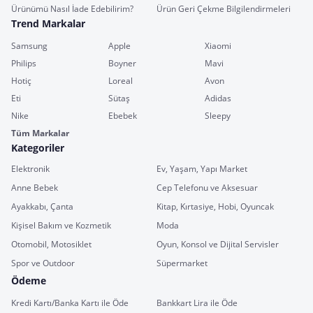
Ürünümü Nasıl İade Edebilirim?
Ürün Geri Çekme Bilgilendirmeleri
Trend Markalar
Samsung
Apple
Xiaomi
Philips
Boyner
Mavi
Hotiç
Loreal
Avon
Eti
Sütaş
Adidas
Nike
Ebebek
Sleepy
Tüm Markalar
Kategoriler
Elektronik
Ev, Yaşam, Yapı Market
Anne Bebek
Cep Telefonu ve Aksesuar
Ayakkabı, Çanta
Kitap, Kırtasiye, Hobi, Oyuncak
Kişisel Bakım ve Kozmetik
Moda
Otomobil, Motosiklet
Oyun, Konsol ve Dijital Servisler
Spor ve Outdoor
Süpermarket
Ödeme
Kredi Kartı/Banka Kartı ile Öde
Bankkart Lira ile Öde