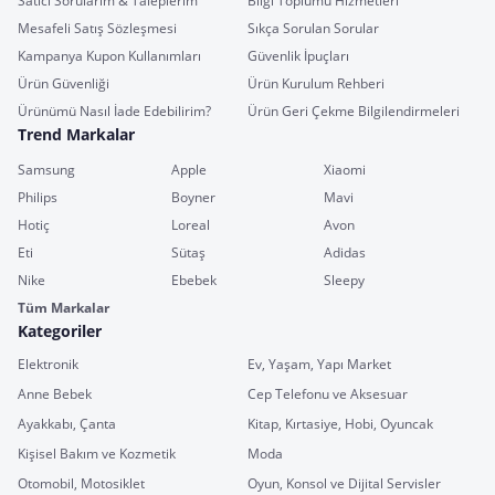
Satıcı Sorularım & Taleplerim
Bilgi Toplumu Hizmetleri
Mesafeli Satış Sözleşmesi
Sıkça Sorulan Sorular
Kampanya Kupon Kullanımları
Güvenlik İpuçları
Ürün Güvenliği
Ürün Kurulum Rehberi
Ürünümü Nasıl İade Edebilirim?
Ürün Geri Çekme Bilgilendirmeleri
Trend Markalar
Samsung
Apple
Xiaomi
Philips
Boyner
Mavi
Hotiç
Loreal
Avon
Eti
Sütaş
Adidas
Nike
Ebebek
Sleepy
Tüm Markalar
Kategoriler
Elektronik
Ev, Yaşam, Yapı Market
Anne Bebek
Cep Telefonu ve Aksesuar
Ayakkabı, Çanta
Kitap, Kırtasiye, Hobi, Oyuncak
Kişisel Bakım ve Kozmetik
Moda
Otomobil, Motosiklet
Oyun, Konsol ve Dijital Servisler