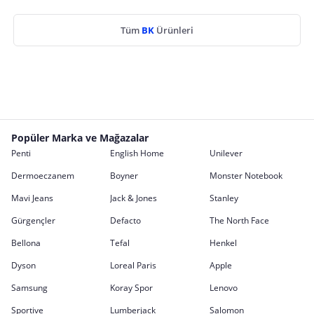
Tüm
BK
Ürünleri
Popüler Marka ve Mağazalar
Penti
English Home
Unilever
Dermoeczanem
Boyner
Monster Notebook
Mavi Jeans
Jack & Jones
Stanley
Gürgençler
Defacto
The North Face
Bellona
Tefal
Henkel
Dyson
Loreal Paris
Apple
Samsung
Koray Spor
Lenovo
Sportive
Lumberjack
Salomon