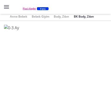
Yeni
Plus'ı Keşfet
Anne Bebek
Bebek Giyim
Body, Zıbın
BK Body, Zıbın