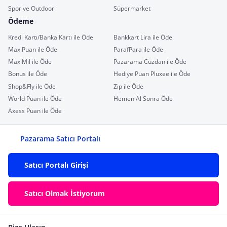
Spor ve Outdoor
Süpermarket
Ödeme
Kredi Kartı/Banka Kartı ile Öde
Bankkart Lira ile Öde
MaxiPuan ile Öde
ParafPara ile Öde
MaxiMil ile Öde
Pazarama Cüzdan ile Öde
Bonus ile Öde
Hediye Puan Pluxee ile Öde
Shop&Fly ile Öde
Zip ile Öde
World Puan ile Öde
Hemen Al Sonra Öde
Axess Puan ile Öde
Pazarama Satıcı Portalı
Satıcı Portalı Girişi
Satıcı Olmak İstiyorum