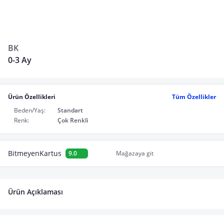
BK
0-3 Ay
Ürün Özellikleri
Tüm Özellikler
Beden/Yaş:
Standart
Renk:
Çok Renkli
BitmeyenKartus
9.0
Mağazaya git
Ürün Açıklaması