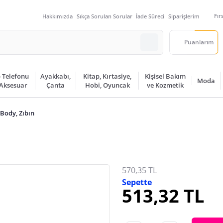
Fır
Hakkımızda
Sıkça Sorulan Sorular
İade Süreci
Siparişlerim
Puanlarım
 Telefonu
Ayakkabı,
Kitap, Kırtasiye,
Kişisel Bakım
Moda
 Aksesuar
Çanta
Hobi, Oyuncak
ve Kozmetik
Body, Zıbın
570,35 TL
Sepette
513,32 TL