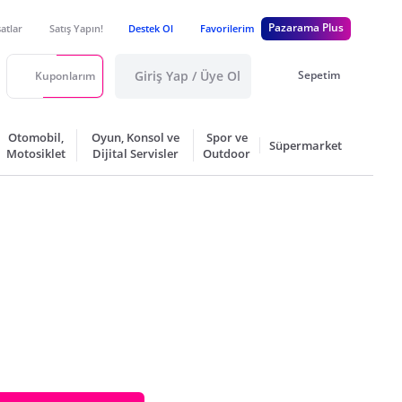
Pazarama Plus
satlar
Satış Yapın!
Destek Ol
Favorilerim
Giriş Yap / Üye Ol
Sepetim
Kuponlarım
Otomobil,
Oyun, Konsol ve
Spor ve
Süpermarket
Motosiklet
Dijital Servisler
Outdoor