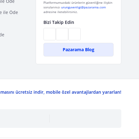
ile Öde
Platformumuzdaki ürünlerin güvenliğine ilişkin
sorularınızı
urunguvenligi@pazarama.com
e ile Öde
adresine iletebilirsiniz.
Bizi Takip Edin
de
Pazarama Blog
asını ücretsiz indir, mobile özel avantajlardan yararlan!