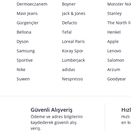
Güvenlik İşaretleri
Dermoeczanem
Boyner
Monster No
Satıcı bilgi girişi yapmamıştır.
Mavi Jeans
Jack & Jones
Stanley
Gürgençler
Defacto
The North F
Bellona
Tefal
Henkel
Dyson
Loreal Paris
Apple
Samsung
Koray Spor
Lenovo
Sportive
Lumberjack
Salomon
Nike
adidas
Arzum
Suwen
Nespresso
Goodyear
Güvenli Alışveriş
Hız
Ödeme ve adres bilgilerini
Hızlı
kaydederek güvenli alış
en kı
veriş.