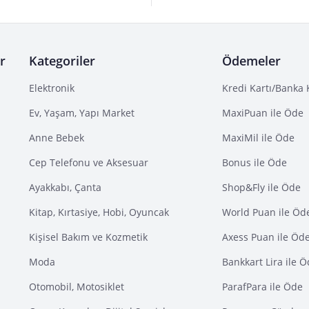
r
Kategoriler
Ödemeler
Elektronik
Kredi Kartı/Banka 
Ev, Yaşam, Yapı Market
MaxiPuan ile Öde
Anne Bebek
MaxiMil ile Öde
Cep Telefonu ve Aksesuar
Bonus ile Öde
Ayakkabı, Çanta
Shop&Fly ile Öde
Kitap, Kırtasiye, Hobi, Oyuncak
World Puan ile Öd
Kişisel Bakım ve Kozmetik
Axess Puan ile Öd
Moda
Bankkart Lira ile 
Otomobil, Motosiklet
ParafPara ile Öde