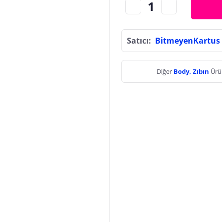
Satıcı:
BitmeyenKartus
Diğer
Body, Zıbın
Ürü