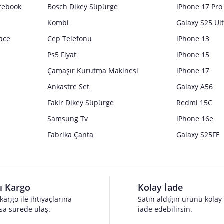
tebook
Bosch Dikey Süpürge
iPhone 17 Pro
Kombi
Galaxy S25 Ul
ace
Cep Telefonu
iPhone 13
Ps5 Fiyat
iPhone 15
Çamaşır Kurutma Makinesi
iPhone 17
Ankastre Set
Galaxy A56
Fakir Dikey Süpürge
Redmi 15C
Samsung Tv
iPhone 16e
Fabrika Çanta
Galaxy S25FE
lı Kargo
Kolay İade
 kargo ile ihtiyaçlarına
Satın aldığın ürünü kolay
sa sürede ulaş.
iade edebilirsin.