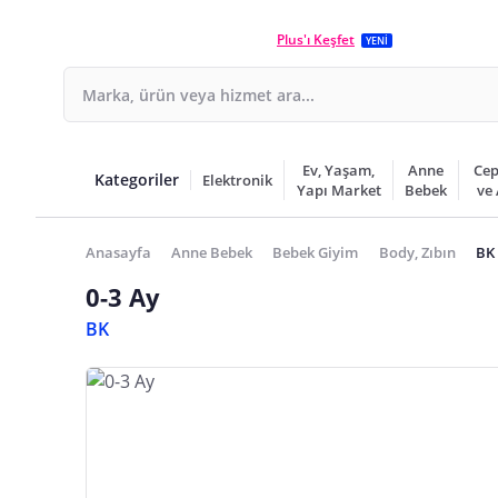
Plus'ı Keşfet
YENİ
Ev, Yaşam,
Anne
Cep
Kategoriler
Elektronik
Yapı Market
Bebek
ve
Anasayfa
Anne Bebek
Bebek Giyim
Body, Zıbın
BK 
0-3 Ay
BK