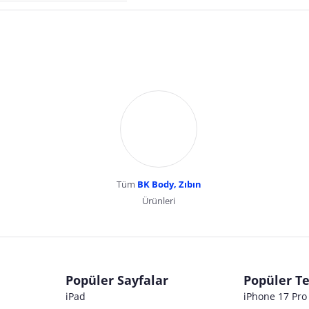
Tüm
BK Body, Zıbın
Ürünleri
dır. Pazarama, bu içeriklerden dolayı herhangi bir sorumluluk kabul etmemektedir.
Popüler Sayfalar
Popüler Te
iPad
iPhone 17 Pr