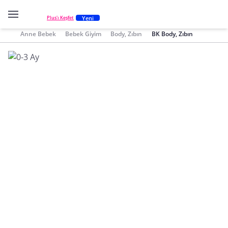
Yeni
Plus'ı Keşfet
Anne Bebek
Bebek Giyim
Body, Zıbın
BK Body, Zıbın