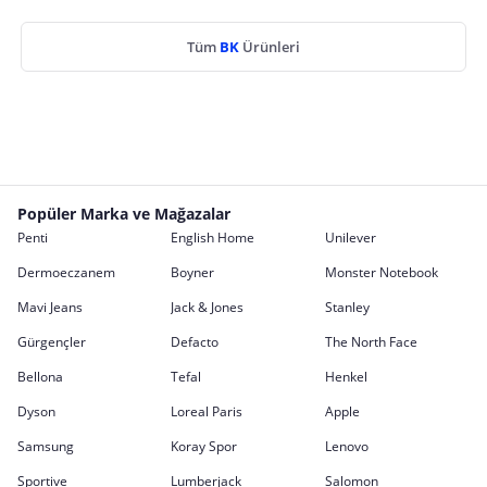
Tüm
BK
Ürünleri
Popüler Marka ve Mağazalar
Penti
English Home
Unilever
Dermoeczanem
Boyner
Monster Notebook
Mavi Jeans
Jack & Jones
Stanley
Gürgençler
Defacto
The North Face
Bellona
Tefal
Henkel
Dyson
Loreal Paris
Apple
Samsung
Koray Spor
Lenovo
Sportive
Lumberjack
Salomon