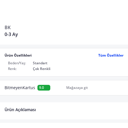
BK
0-3 Ay
Ürün Özellikleri
Tüm Özellikler
Beden/Yaş:
Standart
Renk:
Çok Renkli
BitmeyenKartus
9.0
Mağazaya git
Ürün Açıklaması