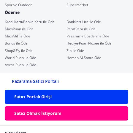
Spor ve Outdoor
Süpermarket
Ödeme
Kredi Kartı/Banka Kartı ile Öde
Bankkart Lira ile Öde
MaxiPuan ile Öde
ParafPara ile Öde
MaxiMil ile Öde
Pazarama Cüzdan ile Öde
Bonus ile Öde
Hediye Puan Pluxee ile Öde
Shop&Fly ile Öde
Zip ile Öde
World Puan ile Öde
Hemen Al Sonra Öde
Axess Puan ile Öde
Pazarama Satıcı Portalı
Satıcı Portalı Girişi
Satıcı Olmak İstiyorum