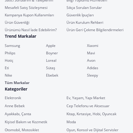
Satıcı Sorularım & Taleplerim
Bilgi Toplumu Hizmetleri
Mesafeli Satış Sözleşmesi
Sıkça Sorulan Sorular
Kampanya Kupon Kullanımları
Güvenlik İpuçları
Ürün Güvenliği
Ürün Kurulum Rehberi
Ürünümü Nasıl İade Edebilirim?
Ürün Geri Çekme Bilgilendirmeleri
Trend Markalar
Samsung
Apple
Xiaomi
Philips
Boyner
Mavi
Hotiç
Loreal
Avon
Eti
Sütaş
Adidas
Nike
Ebebek
Sleepy
Tüm Markalar
Kategoriler
Elektronik
Ev, Yaşam, Yapı Market
Anne Bebek
Cep Telefonu ve Aksesuar
Ayakkabı, Çanta
Kitap, Kırtasiye, Hobi, Oyuncak
Kişisel Bakım ve Kozmetik
Moda
Otomobil, Motosiklet
Oyun, Konsol ve Dijital Servisler