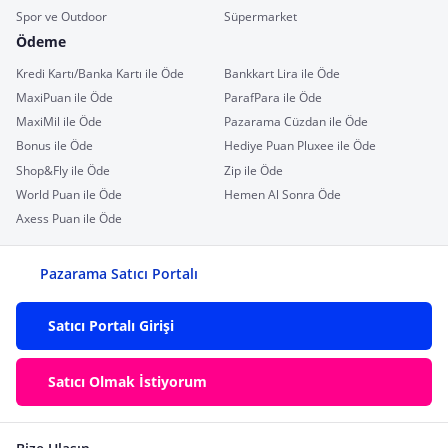
Spor ve Outdoor
Süpermarket
Ödeme
Kredi Kartı/Banka Kartı ile Öde
Bankkart Lira ile Öde
MaxiPuan ile Öde
ParafPara ile Öde
MaxiMil ile Öde
Pazarama Cüzdan ile Öde
Bonus ile Öde
Hediye Puan Pluxee ile Öde
Shop&Fly ile Öde
Zip ile Öde
World Puan ile Öde
Hemen Al Sonra Öde
Axess Puan ile Öde
Pazarama Satıcı Portalı
Satıcı Portalı Girişi
Satıcı Olmak İstiyorum