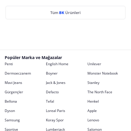
Tüm
BK
Ürünleri
Popüler Marka ve Mağazalar
Penti
English Home
Unilever
Dermoeczanem
Boyner
Monster Notebook
Mavi Jeans
Jack & Jones
Stanley
Gürgençler
Defacto
The North Face
Bellona
Tefal
Henkel
Dyson
Loreal Paris
Apple
Samsung
Koray Spor
Lenovo
Sportive
Lumberjack
Salomon