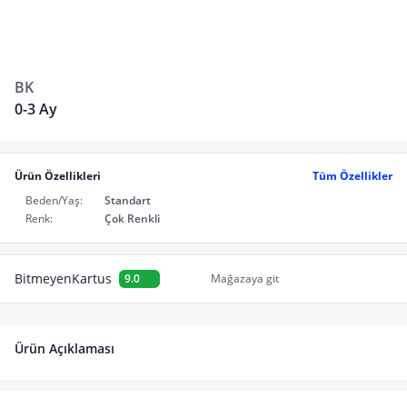
BK
0-3 Ay
Ürün Özellikleri
Tüm Özellikler
Beden/Yaş:
Standart
Renk:
Çok Renkli
BitmeyenKartus
9.0
Mağazaya git
Ürün Açıklaması