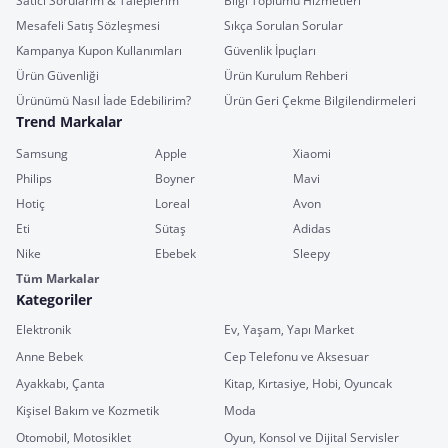
Satıcı Sorularım & Taleplerim
Bilgi Toplumu Hizmetleri
Mesafeli Satış Sözleşmesi
Sıkça Sorulan Sorular
Kampanya Kupon Kullanımları
Güvenlik İpuçları
Ürün Güvenliği
Ürün Kurulum Rehberi
Ürünümü Nasıl İade Edebilirim?
Ürün Geri Çekme Bilgilendirmeleri
Trend Markalar
Samsung
Apple
Xiaomi
Philips
Boyner
Mavi
Hotiç
Loreal
Avon
Eti
Sütaş
Adidas
Nike
Ebebek
Sleepy
Tüm Markalar
Kategoriler
Elektronik
Ev, Yaşam, Yapı Market
Anne Bebek
Cep Telefonu ve Aksesuar
Ayakkabı, Çanta
Kitap, Kırtasiye, Hobi, Oyuncak
Kişisel Bakım ve Kozmetik
Moda
Otomobil, Motosiklet
Oyun, Konsol ve Dijital Servisler