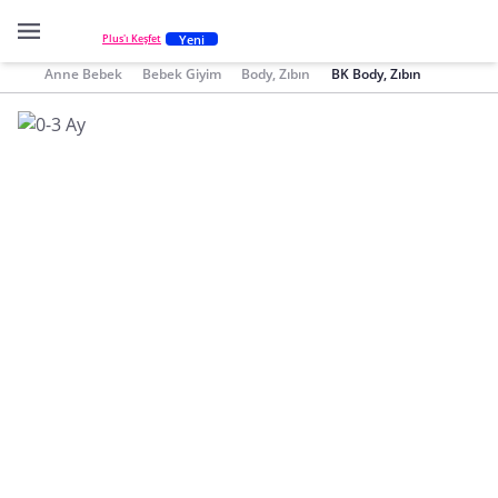
Yeni
Plus'ı Keşfet
Anne Bebek
Bebek Giyim
Body, Zıbın
BK Body, Zıbın