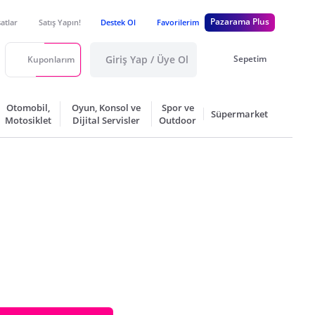
Pazarama Plus
satlar
Satış Yapın!
Destek Ol
Favorilerim
Giriş Yap / Üye Ol
Sepetim
Kuponlarım
Otomobil,
Oyun, Konsol ve
Spor ve
Süpermarket
Motosiklet
Dijital Servisler
Outdoor