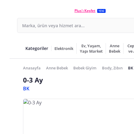
Plus'ı Keşfet
YENİ
Ev, Yaşam,
Anne
Cep
Kategoriler
Elektronik
Yapı Market
Bebek
ve
Anasayfa
Anne Bebek
Bebek Giyim
Body, Zıbın
BK 
0-3 Ay
BK