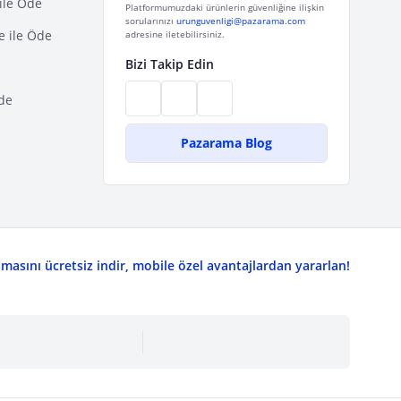
ile Öde
Platformumuzdaki ürünlerin güvenliğine ilişkin
sorularınızı
urunguvenligi@pazarama.com
e ile Öde
adresine iletebilirsiniz.
Bizi Takip Edin
de
Pazarama Blog
asını ücretsiz indir, mobile özel avantajlardan yararlan!