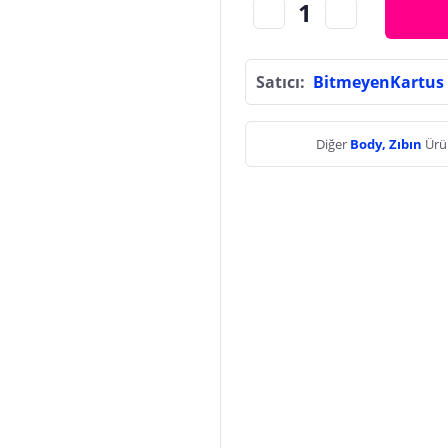
Satıcı:
BitmeyenKartus
Diğer
Body, Zıbın
Ürü