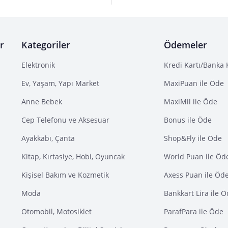
r
Kategoriler
Ödemeler
Elektronik
Kredi Kartı/Banka 
Ev, Yaşam, Yapı Market
MaxiPuan ile Öde
Anne Bebek
MaxiMil ile Öde
Cep Telefonu ve Aksesuar
Bonus ile Öde
Ayakkabı, Çanta
Shop&Fly ile Öde
Kitap, Kırtasiye, Hobi, Oyuncak
World Puan ile Öd
Kişisel Bakım ve Kozmetik
Axess Puan ile Öd
Moda
Bankkart Lira ile 
Otomobil, Motosiklet
ParafPara ile Öde