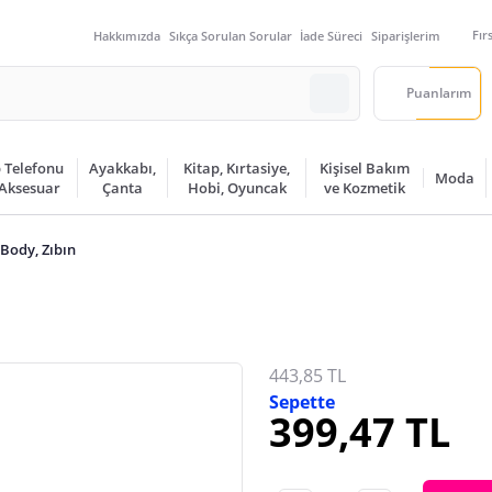
Fır
Hakkımızda
Sıkça Sorulan Sorular
İade Süreci
Siparişlerim
Puanlarım
 Telefonu
Ayakkabı,
Kitap, Kırtasiye,
Kişisel Bakım
Moda
 Aksesuar
Çanta
Hobi, Oyuncak
ve Kozmetik
Body, Zıbın
443,85 TL
Sepette
399,47 TL