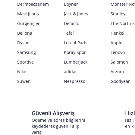
Güvenlik İşaretleri
Dermoeczanem
Boyner
Monster No
Satıcı bilgi girişi yapmamıştır.
Mavi Jeans
Jack & Jones
Stanley
Gürgençler
Defacto
The North F
Bellona
Tefal
Henkel
Dyson
Loreal Paris
Apple
Samsung
Koray Spor
Lenovo
Sportive
Lumberjack
Salomon
Nike
adidas
Arzum
Suwen
Nespresso
Goodyear
Güvenli Alışveriş
Hız
Ödeme ve adres bilgilerini
Hızlı
kaydederek güvenli alış
en kı
veriş.