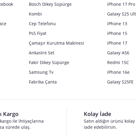
tebook
Bosch Dikey Süpürge
iPhone 17 Pro
Kombi
Galaxy S25 Ul
ace
Cep Telefonu
iPhone 13
Ps5 Fiyat
iPhone 15
Çamaşır Kurutma Makinesi
iPhone 17
Ankastre Set
Galaxy A56
Fakir Dikey Süpürge
Redmi 15C
Samsung Tv
iPhone 16e
Fabrika Çanta
Galaxy S25FE
lı Kargo
Kolay İade
 kargo ile ihtiyaçlarına
Satın aldığın ürünü kolay
sa sürede ulaş.
iade edebilirsin.