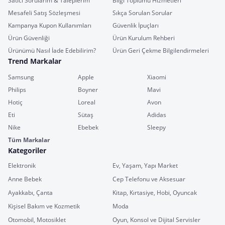
Satıcı Sorularım & Taleplerim
Bilgi Toplumu Hizmetleri
Mesafeli Satış Sözleşmesi
Sıkça Sorulan Sorular
Kampanya Kupon Kullanımları
Güvenlik İpuçları
Ürün Güvenliği
Ürün Kurulum Rehberi
Ürünümü Nasıl İade Edebilirim?
Ürün Geri Çekme Bilgilendirmeleri
Trend Markalar
Samsung
Apple
Xiaomi
Philips
Boyner
Mavi
Hotiç
Loreal
Avon
Eti
Sütaş
Adidas
Nike
Ebebek
Sleepy
Tüm Markalar
Kategoriler
Elektronik
Ev, Yaşam, Yapı Market
Anne Bebek
Cep Telefonu ve Aksesuar
Ayakkabı, Çanta
Kitap, Kırtasiye, Hobi, Oyuncak
Kişisel Bakım ve Kozmetik
Moda
Otomobil, Motosiklet
Oyun, Konsol ve Dijital Servisler