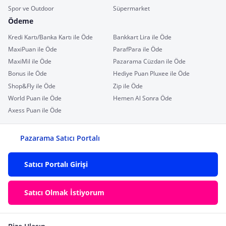
Spor ve Outdoor
Süpermarket
Ödeme
Kredi Kartı/Banka Kartı ile Öde
Bankkart Lira ile Öde
MaxiPuan ile Öde
ParafPara ile Öde
MaxiMil ile Öde
Pazarama Cüzdan ile Öde
Bonus ile Öde
Hediye Puan Pluxee ile Öde
Shop&Fly ile Öde
Zip ile Öde
World Puan ile Öde
Hemen Al Sonra Öde
Axess Puan ile Öde
Pazarama Satıcı Portalı
Satıcı Portalı Girişi
Satıcı Olmak İstiyorum