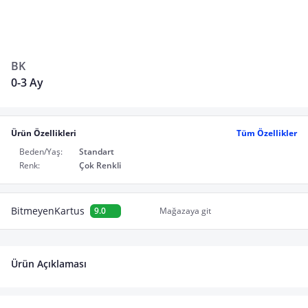
BK
0-3 Ay
Ürün Özellikleri
Tüm Özellikler
Beden/Yaş:
Standart
Renk:
Çok Renkli
BitmeyenKartus
9.0
Mağazaya git
Ürün Açıklaması