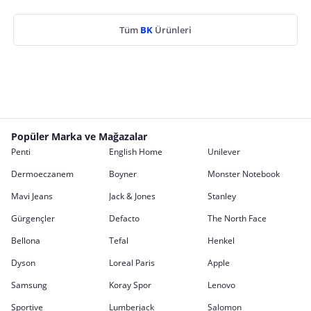
Tüm
BK
Ürünleri
Popüler Marka ve Mağazalar
Penti
English Home
Unilever
Dermoeczanem
Boyner
Monster Notebook
Mavi Jeans
Jack & Jones
Stanley
Gürgençler
Defacto
The North Face
Bellona
Tefal
Henkel
Dyson
Loreal Paris
Apple
Samsung
Koray Spor
Lenovo
Sportive
Lumberjack
Salomon