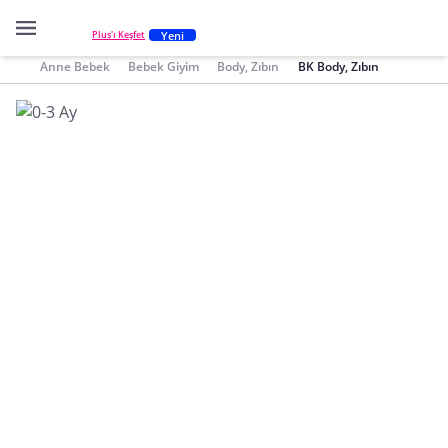
Yeni
Plus'ı Keşfet
Anne Bebek
Bebek Giyim
Body, Zıbın
BK Body, Zıbın