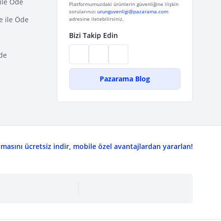
ile Öde
Platformumuzdaki ürünlerin güvenliğine ilişkin
sorularınızı
urunguvenligi@pazarama.com
e ile Öde
adresine iletebilirsiniz.
Bizi Takip Edin
de
Pazarama Blog
asını ücretsiz indir, mobile özel avantajlardan yararlan!