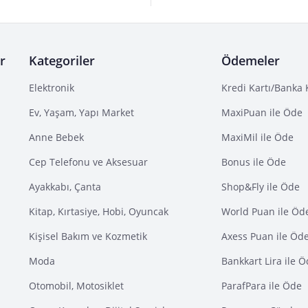
r
Kategoriler
Ödemeler
Elektronik
Kredi Kartı/Banka 
Ev, Yaşam, Yapı Market
MaxiPuan ile Öde
Anne Bebek
MaxiMil ile Öde
Cep Telefonu ve Aksesuar
Bonus ile Öde
Ayakkabı, Çanta
Shop&Fly ile Öde
Kitap, Kırtasiye, Hobi, Oyuncak
World Puan ile Öd
Kişisel Bakım ve Kozmetik
Axess Puan ile Öd
Moda
Bankkart Lira ile 
Otomobil, Motosiklet
ParafPara ile Öde