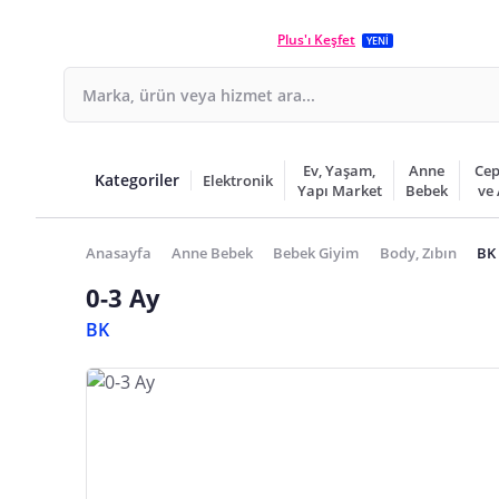
Plus'ı Keşfet
YENİ
Ev, Yaşam,
Anne
Cep
Kategoriler
Elektronik
Yapı Market
Bebek
ve
Anasayfa
Anne Bebek
Bebek Giyim
Body, Zıbın
BK 
0-3 Ay
BK