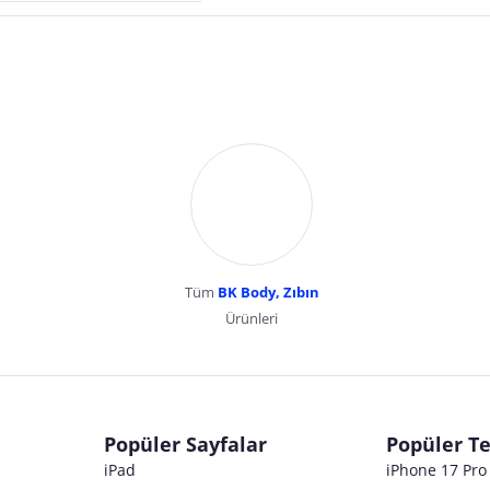
Tüm
BK Body, Zıbın
Ürünleri
dır. Pazarama, bu içeriklerden dolayı herhangi bir sorumluluk kabul etmemektedir.
Popüler Sayfalar
Popüler Te
iPad
iPhone 17 Pr