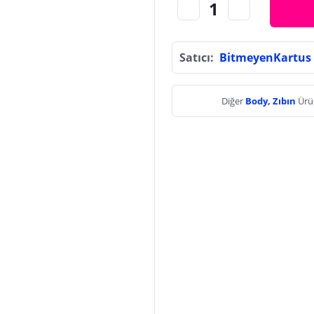
Satıcı:
BitmeyenKartus
Diğer
Body, Zıbın
Ürü