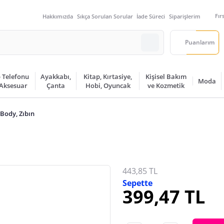
Fır
Hakkımızda
Sıkça Sorulan Sorular
İade Süreci
Siparişlerim
Puanlarım
 Telefonu
Ayakkabı,
Kitap, Kırtasiye,
Kişisel Bakım
Moda
 Aksesuar
Çanta
Hobi, Oyuncak
ve Kozmetik
Body, Zıbın
443,85 TL
Sepette
399,47 TL