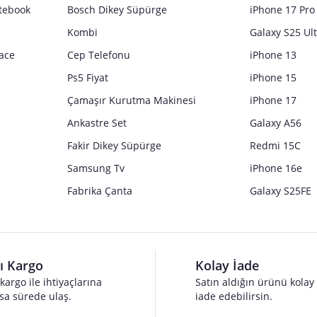
tebook
Bosch Dikey Süpürge
iPhone 17 Pro
Kombi
Galaxy S25 Ul
ace
Cep Telefonu
iPhone 13
Ps5 Fiyat
iPhone 15
Çamaşır Kurutma Makinesi
iPhone 17
Ankastre Set
Galaxy A56
Fakir Dikey Süpürge
Redmi 15C
Samsung Tv
iPhone 16e
Fabrika Çanta
Galaxy S25FE
lı Kargo
Kolay İade
 kargo ile ihtiyaçlarına
Satın aldığın ürünü kolay
sa sürede ulaş.
iade edebilirsin.