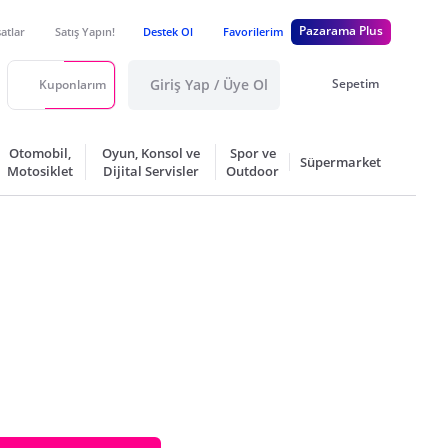
Pazarama Plus
satlar
Satış Yapın!
Destek Ol
Favorilerim
Giriş Yap / Üye Ol
Sepetim
Kuponlarım
Otomobil,
Oyun, Konsol ve
Spor ve
Süpermarket
Motosiklet
Dijital Servisler
Outdoor