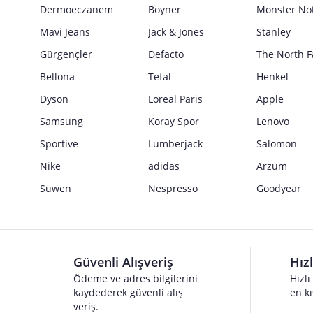
Güvenlik İşaretleri
Dermoeczanem
Boyner
Monster No
Satıcı bilgi girişi yapmamıştır.
Mavi Jeans
Jack & Jones
Stanley
Gürgençler
Defacto
The North F
Bellona
Tefal
Henkel
Dyson
Loreal Paris
Apple
Samsung
Koray Spor
Lenovo
Sportive
Lumberjack
Salomon
Nike
adidas
Arzum
Suwen
Nespresso
Goodyear
Güvenli Alışveriş
Hız
Ödeme ve adres bilgilerini
Hızlı
kaydederek güvenli alış
en kı
veriş.