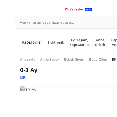
Plus'ı Keşfet
YENİ
Ev, Yaşam,
Anne
Cep
Kategoriler
Elektronik
Yapı Market
Bebek
ve
Anasayfa
Anne Bebek
Bebek Giyim
Body, Zıbın
BK 
0-3 Ay
BK