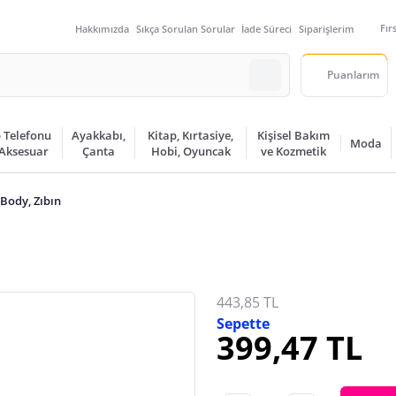
Fır
Hakkımızda
Sıkça Sorulan Sorular
İade Süreci
Siparişlerim
Puanlarım
 Telefonu
Ayakkabı,
Kitap, Kırtasiye,
Kişisel Bakım
Moda
 Aksesuar
Çanta
Hobi, Oyuncak
ve Kozmetik
Body, Zıbın
443,85 TL
Sepette
399,47 TL