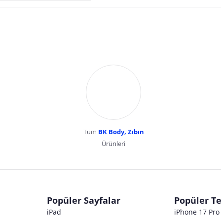
Tüm
BK Body, Zıbın
Ürünleri
dır. Pazarama, bu içeriklerden dolayı herhangi bir sorumluluk kabul etmemektedir.
Popüler Sayfalar
Popüler Te
iPad
iPhone 17 Pr