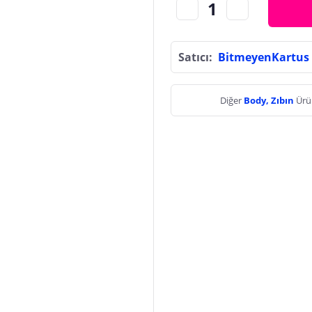
Satıcı:
BitmeyenKartus
Diğer
Body, Zıbın
Ürü