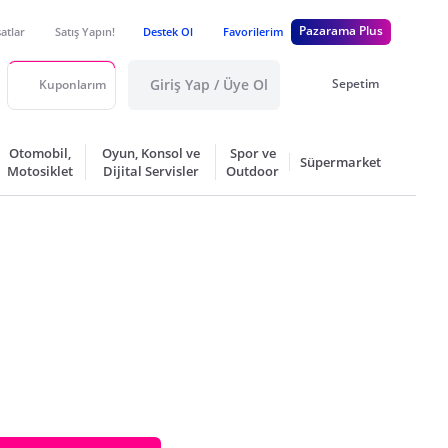
Pazarama Plus
satlar
Satış Yapın!
Destek Ol
Favorilerim
Giriş Yap / Üye Ol
Sepetim
Kuponlarım
Otomobil,
Oyun, Konsol ve
Spor ve
Süpermarket
Motosiklet
Dijital Servisler
Outdoor