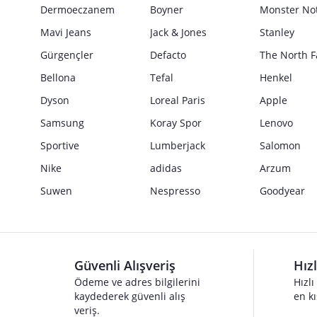
Güvenlik İşaretleri
Dermoeczanem
Boyner
Monster No
Satıcı bilgi girişi yapmamıştır.
Mavi Jeans
Jack & Jones
Stanley
Gürgençler
Defacto
The North F
Bellona
Tefal
Henkel
Dyson
Loreal Paris
Apple
Samsung
Koray Spor
Lenovo
Sportive
Lumberjack
Salomon
Nike
adidas
Arzum
Suwen
Nespresso
Goodyear
Güvenli Alışveriş
Hız
Ödeme ve adres bilgilerini
Hızlı
kaydederek güvenli alış
en kı
veriş.