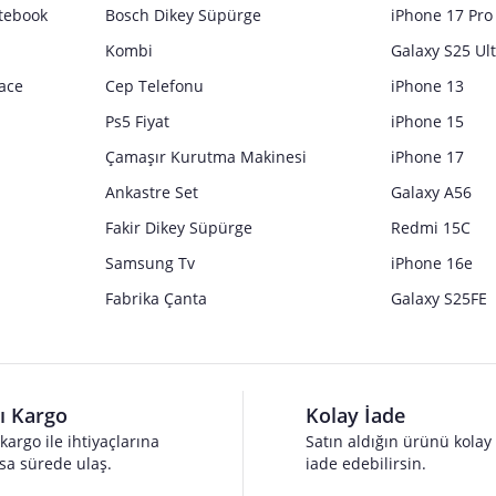
tebook
Bosch Dikey Süpürge
iPhone 17 Pro
Kombi
Galaxy S25 Ul
ace
Cep Telefonu
iPhone 13
Ps5 Fiyat
iPhone 15
Çamaşır Kurutma Makinesi
iPhone 17
Ankastre Set
Galaxy A56
Fakir Dikey Süpürge
Redmi 15C
Samsung Tv
iPhone 16e
Fabrika Çanta
Galaxy S25FE
lı Kargo
Kolay İade
 kargo ile ihtiyaçlarına
Satın aldığın ürünü kolay
sa sürede ulaş.
iade edebilirsin.