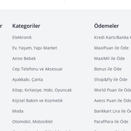
r
Kategoriler
Ödemeler
Elektronik
Kredi Kartı/Banka 
Ev, Yaşam, Yapı Market
MaxiPuan ile Öde
Anne Bebek
MaxiMil ile Öde
Cep Telefonu ve Aksesuar
Bonus ile Öde
Ayakkabı, Çanta
Shop&Fly ile Öde
Kitap, Kırtasiye, Hobi, Oyuncak
World Puan ile Öd
Kişisel Bakım ve Kozmetik
Axess Puan ile Öd
Moda
Bankkart Lira ile 
Otomobil, Motosiklet
ParafPara ile Öde