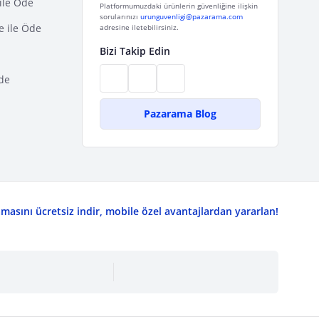
ile Öde
Platformumuzdaki ürünlerin güvenliğine ilişkin
sorularınızı
urunguvenligi@pazarama.com
e ile Öde
adresine iletebilirsiniz.
Bizi Takip Edin
de
Pazarama Blog
asını ücretsiz indir, mobile özel avantajlardan yararlan!