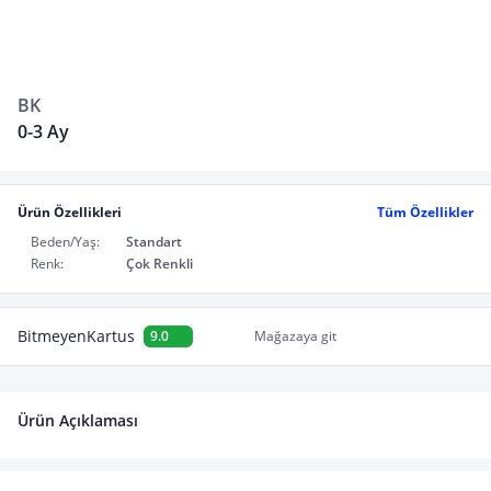
BK
0-3 Ay
Ürün Özellikleri
Tüm Özellikler
Beden/Yaş:
Standart
Renk:
Çok Renkli
BitmeyenKartus
9.0
Mağazaya git
Ürün Açıklaması