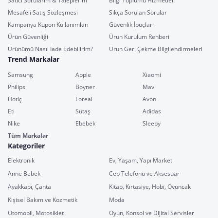
Satıcı Sorularım & Taleplerim
Bilgi Toplumu Hizmetleri
Mesafeli Satış Sözleşmesi
Sıkça Sorulan Sorular
Kampanya Kupon Kullanımları
Güvenlik İpuçları
Ürün Güvenliği
Ürün Kurulum Rehberi
Ürünümü Nasıl İade Edebilirim?
Ürün Geri Çekme Bilgilendirmeleri
Trend Markalar
Samsung
Apple
Xiaomi
Philips
Boyner
Mavi
Hotiç
Loreal
Avon
Eti
Sütaş
Adidas
Nike
Ebebek
Sleepy
Tüm Markalar
Kategoriler
Elektronik
Ev, Yaşam, Yapı Market
Anne Bebek
Cep Telefonu ve Aksesuar
Ayakkabı, Çanta
Kitap, Kırtasiye, Hobi, Oyuncak
Kişisel Bakım ve Kozmetik
Moda
Otomobil, Motosiklet
Oyun, Konsol ve Dijital Servisler