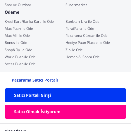
Spor ve Outdoor
Süpermarket
Ödeme
Kredi Kartı/Banka Kartı ile Öde
Bankkart Lira ile Öde
MaxiPuan ile Öde
ParafPara ile Öde
MaxiMil ile Öde
Pazarama Cüzdan ile Öde
Bonus ile Öde
Hediye Puan Pluxee ile Öde
Shop&Fly ile Öde
Zip ile Öde
World Puan ile Öde
Hemen Al Sonra Öde
Axess Puan ile Öde
Pazarama Satıcı Portalı
Satıcı Portalı Girişi
Satıcı Olmak İstiyorum