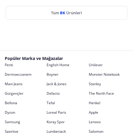
Tüm
BK
Ürünleri
Popüler Marka ve Mağazalar
Penti
English Home
Unilever
Dermoeczanem
Boyner
Monster Notebook
Mavi Jeans
Jack & Jones
Stanley
Gürgençler
Defacto
The North Face
Bellona
Tefal
Henkel
Dyson
Loreal Paris
Apple
Samsung
Koray Spor
Lenovo
Sportive
Lumberjack
Salomon