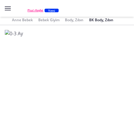
Yeni
Plus'ı Keşfet
Anne Bebek
Bebek Giyim
Body, Zıbın
BK Body, Zıbın