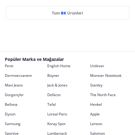
Tüm
BK
Ürünleri
Popüler Marka ve Mağazalar
Penti
English Home
Unilever
Dermoeczanem
Boyner
Monster Notebook
Mavi Jeans
Jack & Jones
Stanley
Gürgençler
Defacto
The North Face
Bellona
Tefal
Henkel
Dyson
Loreal Paris
Apple
Samsung
Koray Spor
Lenovo
Sportive
Lumberjack
Salomon