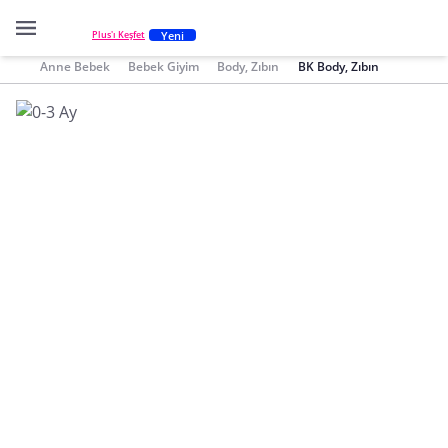
Yeni
Plus'ı Keşfet
Anne Bebek
Bebek Giyim
Body, Zıbın
BK Body, Zıbın