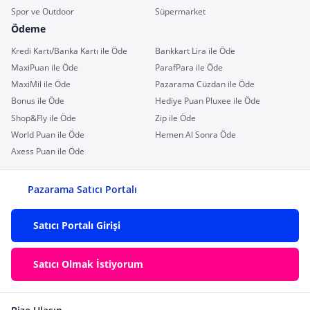
Spor ve Outdoor
Süpermarket
Ödeme
Kredi Kartı/Banka Kartı ile Öde
Bankkart Lira ile Öde
MaxiPuan ile Öde
ParafPara ile Öde
MaxiMil ile Öde
Pazarama Cüzdan ile Öde
Bonus ile Öde
Hediye Puan Pluxee ile Öde
Shop&Fly ile Öde
Zip ile Öde
World Puan ile Öde
Hemen Al Sonra Öde
Axess Puan ile Öde
Pazarama Satıcı Portalı
Satıcı Portalı Girişi
Satıcı Olmak İstiyorum