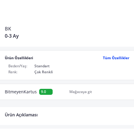
BK
0-3 Ay
Ürün Özellikleri
Tüm Özellikler
Beden/Yaş:
Standart
Renk:
Çok Renkli
BitmeyenKartus
9.0
Mağazaya git
Ürün Açıklaması