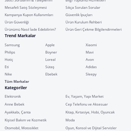
Satıcı Sorularım & Taleplerim
Bilgi Toplumu Hizmetleri
Mesafeli Satış Sözleşmesi
Sıkça Sorulan Sorular
Kampanya Kupon Kullanımları
Güvenlik İpuçları
Ürün Güvenliği
Ürün Kurulum Rehberi
Ürünümü Nasıl İade Edebilirim?
Ürün Geri Çekme Bilgilendirmeleri
Trend Markalar
Samsung
Apple
Xiaomi
Philips
Boyner
Mavi
Hotiç
Loreal
Avon
Eti
Sütaş
Adidas
Nike
Ebebek
Sleepy
Tüm Markalar
Kategoriler
Elektronik
Ev, Yaşam, Yapı Market
Anne Bebek
Cep Telefonu ve Aksesuar
Ayakkabı, Çanta
Kitap, Kırtasiye, Hobi, Oyuncak
Kişisel Bakım ve Kozmetik
Moda
Otomobil, Motosiklet
Oyun, Konsol ve Dijital Servisler