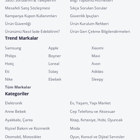
Satıcı Sorularım & Taleplerim
Bilgi Toplumu Hizmetleri
Mesafeli Satış Sözleşmesi
Sıkça Sorulan Sorular
Kampanya Kupon Kullanımları
Güvenlik İpuçları
Ürün Güvenliği
Ürün Kurulum Rehberi
Ürünümü Nasıl İade Edebilirim?
Ürün Geri Çekme Bilgilendirmeleri
Trend Markalar
Samsung
Apple
Xiaomi
Philips
Boyner
Mavi
Hotiç
Loreal
Avon
Eti
Sütaş
Adidas
Nike
Ebebek
Sleepy
Tüm Markalar
Kategoriler
Elektronik
Ev, Yaşam, Yapı Market
Anne Bebek
Cep Telefonu ve Aksesuar
Ayakkabı, Çanta
Kitap, Kırtasiye, Hobi, Oyuncak
Kişisel Bakım ve Kozmetik
Moda
Otomobil, Motosiklet
Oyun, Konsol ve Dijital Servisler