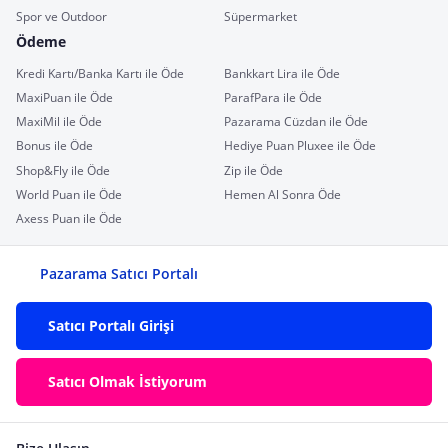
Spor ve Outdoor
Süpermarket
Ödeme
Kredi Kartı/Banka Kartı ile Öde
Bankkart Lira ile Öde
MaxiPuan ile Öde
ParafPara ile Öde
MaxiMil ile Öde
Pazarama Cüzdan ile Öde
Bonus ile Öde
Hediye Puan Pluxee ile Öde
Shop&Fly ile Öde
Zip ile Öde
World Puan ile Öde
Hemen Al Sonra Öde
Axess Puan ile Öde
Pazarama Satıcı Portalı
Satıcı Portalı Girişi
Satıcı Olmak İstiyorum