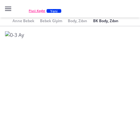
Yeni
Plus'ı Keşfet
Anne Bebek
Bebek Giyim
Body, Zıbın
BK Body, Zıbın