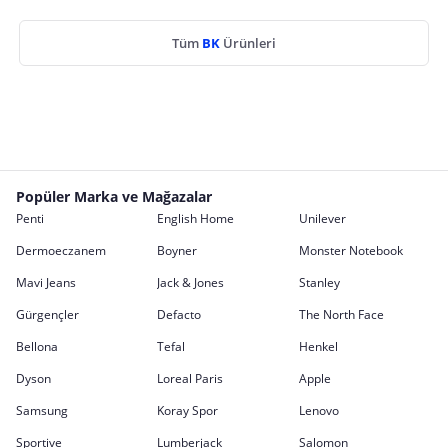
Tüm
BK
Ürünleri
Popüler Marka ve Mağazalar
Penti
English Home
Unilever
Dermoeczanem
Boyner
Monster Notebook
Mavi Jeans
Jack & Jones
Stanley
Gürgençler
Defacto
The North Face
Bellona
Tefal
Henkel
Dyson
Loreal Paris
Apple
Samsung
Koray Spor
Lenovo
Sportive
Lumberjack
Salomon