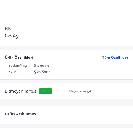
BK
0-3 Ay
Ürün Özellikleri
Tüm Özellikler
Beden/Yaş:
Standart
Renk:
Çok Renkli
BitmeyenKartus
9.0
Mağazaya git
Ürün Açıklaması