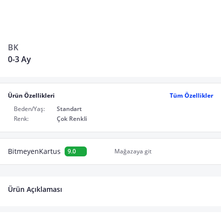
BK
0-3 Ay
Ürün Özellikleri
Tüm Özellikler
Beden/Yaş:
Standart
Renk:
Çok Renkli
BitmeyenKartus
9.0
Mağazaya git
Ürün Açıklaması