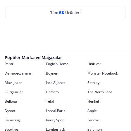
Tüm
BK
Ürünleri
Popüler Marka ve Mağazalar
Penti
English Home
Unilever
Dermoeczanem
Boyner
Monster Notebook
Mavi Jeans
Jack & Jones
Stanley
Gürgençler
Defacto
The North Face
Bellona
Tefal
Henkel
Dyson
Loreal Paris
Apple
Samsung
Koray Spor
Lenovo
Sportive
Lumberjack
Salomon