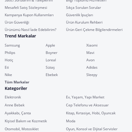
Satıcı Sorularım & Taleplerim
Bilgi Toplumu Hizmetleri
Mesafeli Satış Sözleşmesi
Sıkça Sorulan Sorular
Kampanya Kupon Kullanımları
Güvenlik İpuçları
Ürün Güvenliği
Ürün Kurulum Rehberi
Ürünümü Nasıl İade Edebilirim?
Ürün Geri Çekme Bilgilendirmeleri
Trend Markalar
Samsung
Apple
Xiaomi
Philips
Boyner
Mavi
Hotiç
Loreal
Avon
Eti
Sütaş
Adidas
Nike
Ebebek
Sleepy
Tüm Markalar
Kategoriler
Elektronik
Ev, Yaşam, Yapı Market
Anne Bebek
Cep Telefonu ve Aksesuar
Ayakkabı, Çanta
Kitap, Kırtasiye, Hobi, Oyuncak
Kişisel Bakım ve Kozmetik
Moda
Otomobil, Motosiklet
Oyun, Konsol ve Dijital Servisler