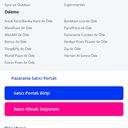
Spor ve Outdoor
Süpermarket
Ödeme
Kredi Kartı/Banka Kartı ile Öde
Bankkart Lira ile Öde
MaxiPuan ile Öde
ParafPara ile Öde
MaxiMil ile Öde
Pazarama Cüzdan ile Öde
Bonus ile Öde
Hediye Puan Pluxee ile Öde
Shop&Fly ile Öde
Zip ile Öde
World Puan ile Öde
Hemen Al Sonra Öde
Axess Puan ile Öde
Pazarama Satıcı Portalı
Satıcı Portalı Girişi
Satıcı Olmak İstiyorum