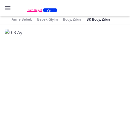
Yeni
Plus'ı Keşfet
Anne Bebek
Bebek Giyim
Body, Zıbın
BK Body, Zıbın