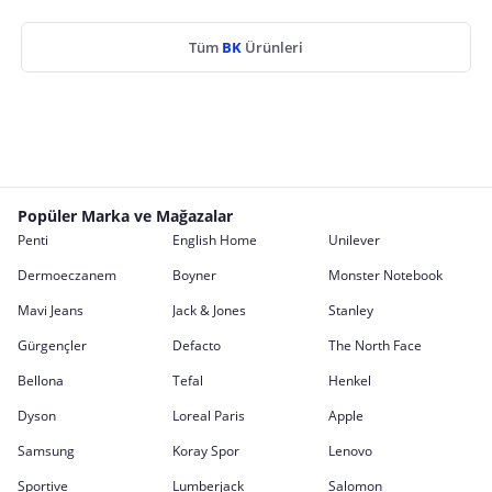
Tüm
BK
Ürünleri
Popüler Marka ve Mağazalar
Penti
English Home
Unilever
Dermoeczanem
Boyner
Monster Notebook
Mavi Jeans
Jack & Jones
Stanley
Gürgençler
Defacto
The North Face
Bellona
Tefal
Henkel
Dyson
Loreal Paris
Apple
Samsung
Koray Spor
Lenovo
Sportive
Lumberjack
Salomon