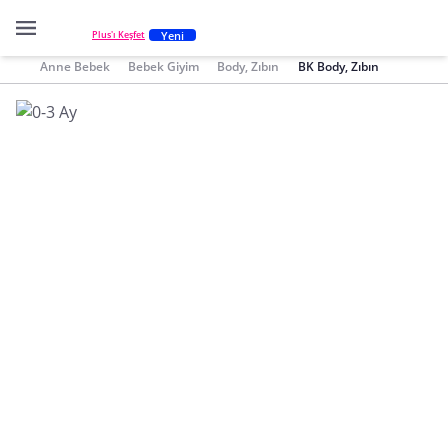
Yeni
Plus'ı Keşfet
Anne Bebek
Bebek Giyim
Body, Zıbın
BK Body, Zıbın