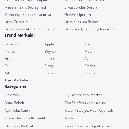
Satıcı Sorularım & Taleplerim
Bilgi Toplumu Hizmetleri
Mesafeli Satış Sözleşmesi
Sıkça Sorulan Sorular
Kampanya Kupon Kullanımları
Güvenlik İpuçları
Ürün Güvenliği
Ürün Kurulum Rehberi
Ürünümü Nasıl İade Edebilirim?
Ürün Geri Çekme Bilgilendirmeleri
Trend Markalar
Samsung
Apple
Xiaomi
Philips
Boyner
Mavi
Hotiç
Loreal
Avon
Eti
Sütaş
Adidas
Nike
Ebebek
Sleepy
Tüm Markalar
Kategoriler
Elektronik
Ev, Yaşam, Yapı Market
Anne Bebek
Cep Telefonu ve Aksesuar
Ayakkabı, Çanta
Kitap, Kırtasiye, Hobi, Oyuncak
Kişisel Bakım ve Kozmetik
Moda
Otomobil, Motosiklet
Oyun, Konsol ve Dijital Servisler