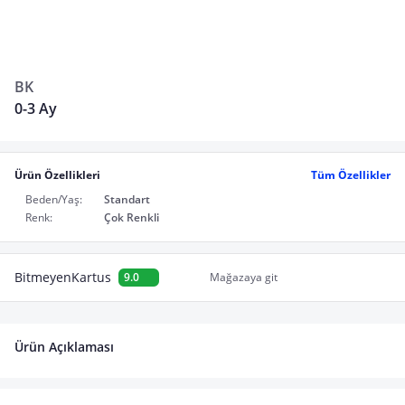
BK
0-3 Ay
Ürün Özellikleri
Tüm Özellikler
Beden/Yaş:
Standart
Renk:
Çok Renkli
BitmeyenKartus
9.0
Mağazaya git
Ürün Açıklaması