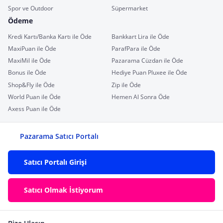
Spor ve Outdoor
Süpermarket
Ödeme
Kredi Kartı/Banka Kartı ile Öde
Bankkart Lira ile Öde
MaxiPuan ile Öde
ParafPara ile Öde
MaxiMil ile Öde
Pazarama Cüzdan ile Öde
Bonus ile Öde
Hediye Puan Pluxee ile Öde
Shop&Fly ile Öde
Zip ile Öde
World Puan ile Öde
Hemen Al Sonra Öde
Axess Puan ile Öde
Pazarama Satıcı Portalı
Satıcı Portalı Girişi
Satıcı Olmak İstiyorum