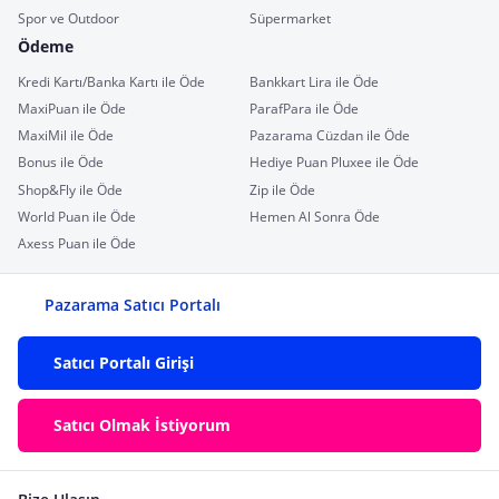
Spor ve Outdoor
Süpermarket
Ödeme
Kredi Kartı/Banka Kartı ile Öde
Bankkart Lira ile Öde
MaxiPuan ile Öde
ParafPara ile Öde
MaxiMil ile Öde
Pazarama Cüzdan ile Öde
Bonus ile Öde
Hediye Puan Pluxee ile Öde
Shop&Fly ile Öde
Zip ile Öde
World Puan ile Öde
Hemen Al Sonra Öde
Axess Puan ile Öde
Pazarama Satıcı Portalı
Satıcı Portalı Girişi
Satıcı Olmak İstiyorum