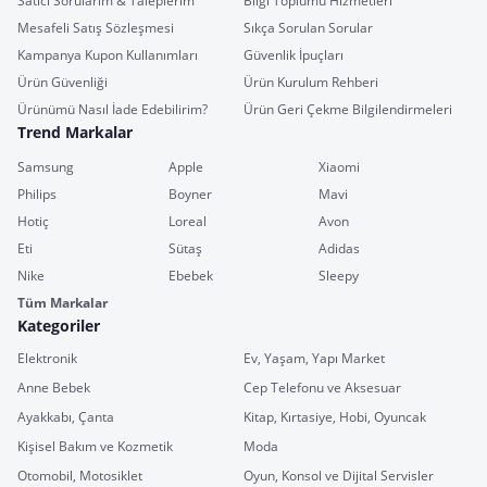
Satıcı Sorularım & Taleplerim
Bilgi Toplumu Hizmetleri
Mesafeli Satış Sözleşmesi
Sıkça Sorulan Sorular
Kampanya Kupon Kullanımları
Güvenlik İpuçları
Ürün Güvenliği
Ürün Kurulum Rehberi
Ürünümü Nasıl İade Edebilirim?
Ürün Geri Çekme Bilgilendirmeleri
Trend Markalar
Samsung
Apple
Xiaomi
Philips
Boyner
Mavi
Hotiç
Loreal
Avon
Eti
Sütaş
Adidas
Nike
Ebebek
Sleepy
Tüm Markalar
Kategoriler
Elektronik
Ev, Yaşam, Yapı Market
Anne Bebek
Cep Telefonu ve Aksesuar
Ayakkabı, Çanta
Kitap, Kırtasiye, Hobi, Oyuncak
Kişisel Bakım ve Kozmetik
Moda
Otomobil, Motosiklet
Oyun, Konsol ve Dijital Servisler