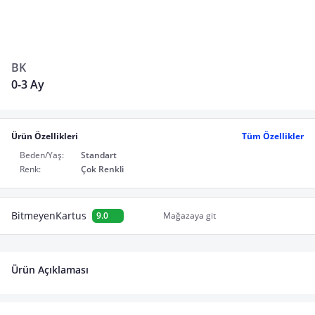
BK
0-3 Ay
Ürün Özellikleri
Tüm Özellikler
Beden/Yaş:
Standart
Renk:
Çok Renkli
BitmeyenKartus
9.0
Mağazaya git
Ürün Açıklaması