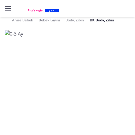
Yeni
Plus'ı Keşfet
Anne Bebek
Bebek Giyim
Body, Zıbın
BK Body, Zıbın