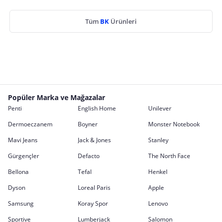
Tüm
BK
Ürünleri
Popüler Marka ve Mağazalar
Penti
English Home
Unilever
Dermoeczanem
Boyner
Monster Notebook
Mavi Jeans
Jack & Jones
Stanley
Gürgençler
Defacto
The North Face
Bellona
Tefal
Henkel
Dyson
Loreal Paris
Apple
Samsung
Koray Spor
Lenovo
Sportive
Lumberjack
Salomon