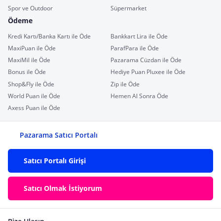
Spor ve Outdoor
Süpermarket
Ödeme
Kredi Kartı/Banka Kartı ile Öde
Bankkart Lira ile Öde
MaxiPuan ile Öde
ParafPara ile Öde
MaxiMil ile Öde
Pazarama Cüzdan ile Öde
Bonus ile Öde
Hediye Puan Pluxee ile Öde
Shop&Fly ile Öde
Zip ile Öde
World Puan ile Öde
Hemen Al Sonra Öde
Axess Puan ile Öde
Pazarama Satıcı Portalı
Satıcı Portalı Girişi
Satıcı Olmak İstiyorum