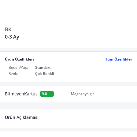
BK
0-3 Ay
Ürün Özellikleri
Tüm Özellikler
Beden/Yaş:
Standart
Renk:
Çok Renkli
BitmeyenKartus
9.0
Mağazaya git
Ürün Açıklaması