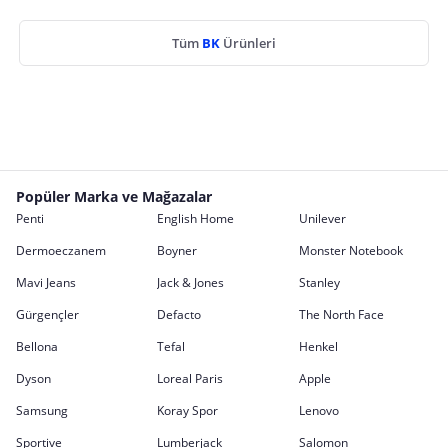
Tüm
BK
Ürünleri
Popüler Marka ve Mağazalar
Penti
English Home
Unilever
Dermoeczanem
Boyner
Monster Notebook
Mavi Jeans
Jack & Jones
Stanley
Gürgençler
Defacto
The North Face
Bellona
Tefal
Henkel
Dyson
Loreal Paris
Apple
Samsung
Koray Spor
Lenovo
Sportive
Lumberjack
Salomon