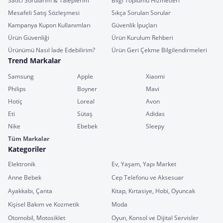
Satıcı Sorularım & Taleplerim
Bilgi Toplumu Hizmetleri
Mesafeli Satış Sözleşmesi
Sıkça Sorulan Sorular
Kampanya Kupon Kullanımları
Güvenlik İpuçları
Ürün Güvenliği
Ürün Kurulum Rehberi
Ürünümü Nasıl İade Edebilirim?
Ürün Geri Çekme Bilgilendirmeleri
Trend Markalar
Samsung
Apple
Xiaomi
Philips
Boyner
Mavi
Hotiç
Loreal
Avon
Eti
Sütaş
Adidas
Nike
Ebebek
Sleepy
Tüm Markalar
Kategoriler
Elektronik
Ev, Yaşam, Yapı Market
Anne Bebek
Cep Telefonu ve Aksesuar
Ayakkabı, Çanta
Kitap, Kırtasiye, Hobi, Oyuncak
Kişisel Bakım ve Kozmetik
Moda
Otomobil, Motosiklet
Oyun, Konsol ve Dijital Servisler