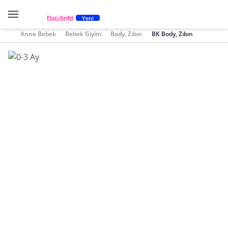
Yeni
Plus'ı Keşfet
Anne Bebek
Bebek Giyim
Body, Zıbın
BK Body, Zıbın