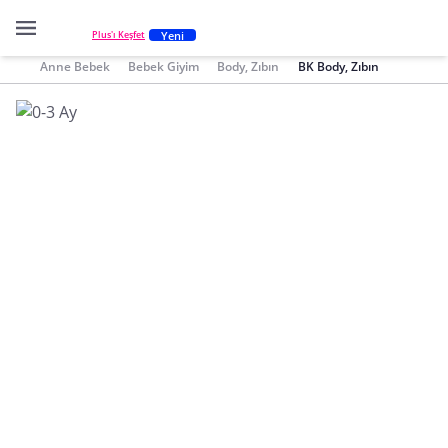
Yeni
Plus'ı Keşfet
Anne Bebek
Bebek Giyim
Body, Zıbın
BK Body, Zıbın