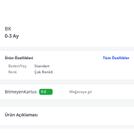
BK
0-3 Ay
Ürün Özellikleri
Tüm Özellikler
Beden/Yaş:
Standart
Renk:
Çok Renkli
BitmeyenKartus
9.0
Mağazaya git
Ürün Açıklaması