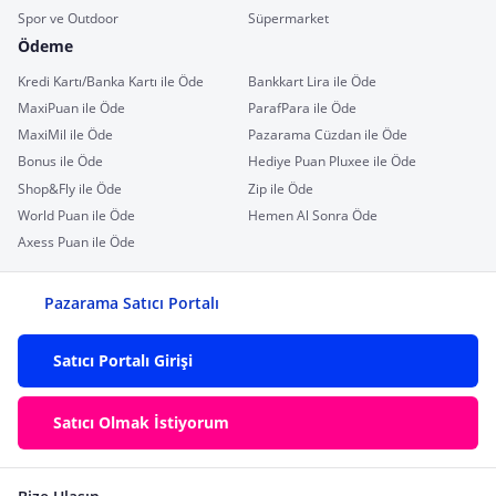
Spor ve Outdoor
Süpermarket
Ödeme
Kredi Kartı/Banka Kartı ile Öde
Bankkart Lira ile Öde
MaxiPuan ile Öde
ParafPara ile Öde
MaxiMil ile Öde
Pazarama Cüzdan ile Öde
Bonus ile Öde
Hediye Puan Pluxee ile Öde
Shop&Fly ile Öde
Zip ile Öde
World Puan ile Öde
Hemen Al Sonra Öde
Axess Puan ile Öde
Pazarama Satıcı Portalı
Satıcı Portalı Girişi
Satıcı Olmak İstiyorum