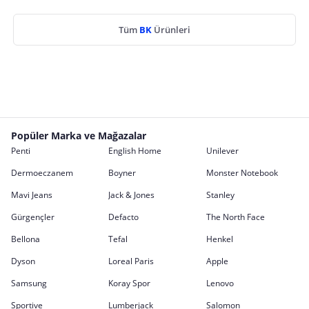
Tüm
BK
Ürünleri
Popüler Marka ve Mağazalar
Penti
English Home
Unilever
Dermoeczanem
Boyner
Monster Notebook
Mavi Jeans
Jack & Jones
Stanley
Gürgençler
Defacto
The North Face
Bellona
Tefal
Henkel
Dyson
Loreal Paris
Apple
Samsung
Koray Spor
Lenovo
Sportive
Lumberjack
Salomon