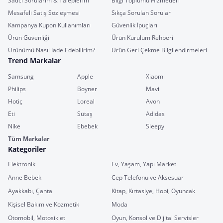
Satıcı Sorularım & Taleplerim
Bilgi Toplumu Hizmetleri
Mesafeli Satış Sözleşmesi
Sıkça Sorulan Sorular
Kampanya Kupon Kullanımları
Güvenlik İpuçları
Ürün Güvenliği
Ürün Kurulum Rehberi
Ürünümü Nasıl İade Edebilirim?
Ürün Geri Çekme Bilgilendirmeleri
Trend Markalar
Samsung
Apple
Xiaomi
Philips
Boyner
Mavi
Hotiç
Loreal
Avon
Eti
Sütaş
Adidas
Nike
Ebebek
Sleepy
Tüm Markalar
Kategoriler
Elektronik
Ev, Yaşam, Yapı Market
Anne Bebek
Cep Telefonu ve Aksesuar
Ayakkabı, Çanta
Kitap, Kırtasiye, Hobi, Oyuncak
Kişisel Bakım ve Kozmetik
Moda
Otomobil, Motosiklet
Oyun, Konsol ve Dijital Servisler