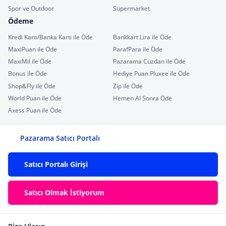
Spor ve Outdoor
Süpermarket
Ödeme
Kredi Kartı/Banka Kartı ile Öde
Bankkart Lira ile Öde
MaxiPuan ile Öde
ParafPara ile Öde
MaxiMil ile Öde
Pazarama Cüzdan ile Öde
Bonus ile Öde
Hediye Puan Pluxee ile Öde
Shop&Fly ile Öde
Zip ile Öde
World Puan ile Öde
Hemen Al Sonra Öde
Axess Puan ile Öde
Pazarama Satıcı Portalı
Satıcı Portalı Girişi
Satıcı Olmak İstiyorum