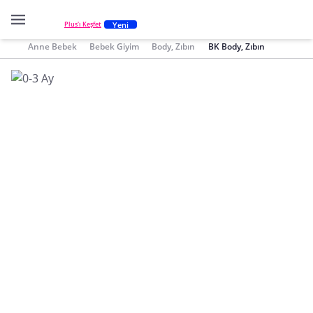
Yeni
Plus'ı Keşfet
Anne Bebek
Bebek Giyim
Body, Zıbın
BK Body, Zıbın