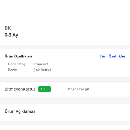
BK
0-3 Ay
Ürün Özellikleri
Tüm Özellikler
Beden/Yaş:
Standart
Renk:
Çok Renkli
BitmeyenKartus
9.0
Mağazaya git
Ürün Açıklaması