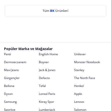
Tüm
BK
Ürünleri
Popüler Marka ve Mağazalar
Penti
English Home
Unilever
Dermoeczanem
Boyner
Monster Notebook
Mavi Jeans
Jack & Jones
Stanley
Gürgençler
Defacto
The North Face
Bellona
Tefal
Henkel
Dyson
Loreal Paris
Apple
Samsung
Koray Spor
Lenovo
Sportive
Lumberjack
Salomon