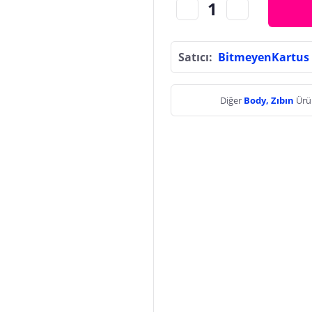
Satıcı:
BitmeyenKartus
Diğer
Body, Zıbın
Ürü