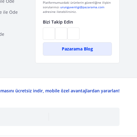
ile Öde
Platformumuzdaki ürünlerin güvenliğine ilişkin
sorularınızı
urunguvenligi@pazarama.com
e ile Öde
adresine iletebilirsiniz.
Bizi Takip Edin
de
Pazarama Blog
asını ücretsiz indir, mobile özel avantajlardan yararlan!