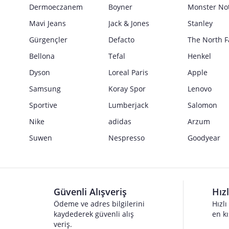
Güvenlik İşaretleri
Dermoeczanem
Boyner
Monster No
Satıcı bilgi girişi yapmamıştır.
Mavi Jeans
Jack & Jones
Stanley
Gürgençler
Defacto
The North F
Bellona
Tefal
Henkel
Dyson
Loreal Paris
Apple
Samsung
Koray Spor
Lenovo
Sportive
Lumberjack
Salomon
Nike
adidas
Arzum
Suwen
Nespresso
Goodyear
Güvenli Alışveriş
Hız
Ödeme ve adres bilgilerini
Hızlı
kaydederek güvenli alış
en kı
veriş.