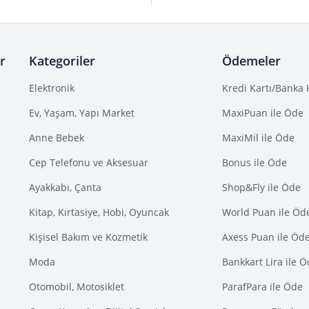
r
Kategoriler
Ödemeler
Elektronik
Kredi Kartı/Banka 
Ev, Yaşam, Yapı Market
MaxiPuan ile Öde
Anne Bebek
MaxiMil ile Öde
Cep Telefonu ve Aksesuar
Bonus ile Öde
Ayakkabı, Çanta
Shop&Fly ile Öde
Kitap, Kırtasiye, Hobi, Oyuncak
World Puan ile Öd
Kişisel Bakım ve Kozmetik
Axess Puan ile Öd
Moda
Bankkart Lira ile 
Otomobil, Motosiklet
ParafPara ile Öde