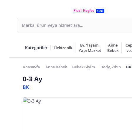
Plus'ı Keşfet
YENİ
Ev, Yaşam,
Anne
Cep
Kategoriler
Elektronik
Yapı Market
Bebek
ve
Anasayfa
Anne Bebek
Bebek Giyim
Body, Zıbın
BK 
0-3 Ay
BK