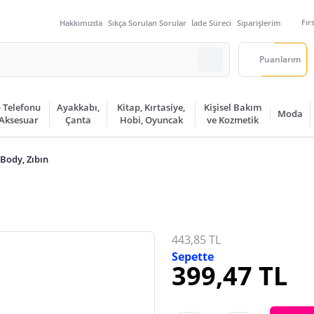
Fır
Hakkımızda
Sıkça Sorulan Sorular
İade Süreci
Siparişlerim
Puanlarım
 Telefonu
Ayakkabı,
Kitap, Kırtasiye,
Kişisel Bakım
Moda
 Aksesuar
Çanta
Hobi, Oyuncak
ve Kozmetik
Body, Zıbın
443,85 TL
Sepette
399,47 TL