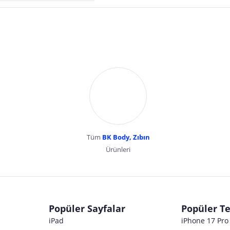
Tüm
BK Body, Zıbın
Ürünleri
dır. Pazarama, bu içeriklerden dolayı herhangi bir sorumluluk kabul etmemektedir.
Popüler Sayfalar
Popüler Te
iPad
iPhone 17 Pr