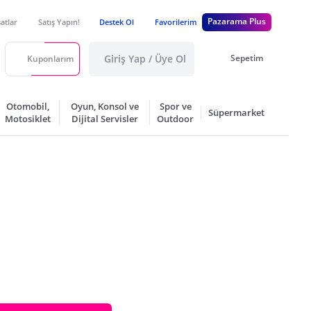
Pazarama Plus
satlar
Satış Yapın!
Destek Ol
Favorilerim
Giriş Yap / Üye Ol
Sepetim
Kuponlarım
Otomobil,
Oyun, Konsol ve
Spor ve
Süpermarket
Motosiklet
Dijital Servisler
Outdoor