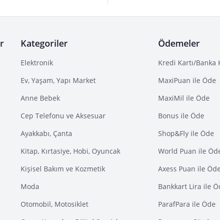
r
Kategoriler
Ödemeler
Elektronik
Kredi Kartı/Banka 
Ev, Yaşam, Yapı Market
MaxiPuan ile Öde
Anne Bebek
MaxiMil ile Öde
Cep Telefonu ve Aksesuar
Bonus ile Öde
Ayakkabı, Çanta
Shop&Fly ile Öde
Kitap, Kırtasiye, Hobi, Oyuncak
World Puan ile Öd
Kişisel Bakım ve Kozmetik
Axess Puan ile Öd
Moda
Bankkart Lira ile 
Otomobil, Motosiklet
ParafPara ile Öde