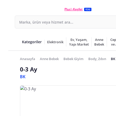
Plus'ı Keşfet
YENİ
Ev, Yaşam,
Anne
Cep
Kategoriler
Elektronik
Yapı Market
Bebek
ve
Anasayfa
Anne Bebek
Bebek Giyim
Body, Zıbın
BK 
0-3 Ay
BK