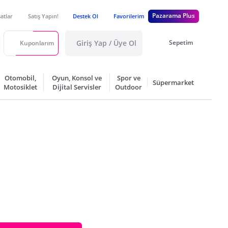
Pazarama Plus
satlar
Satış Yapın!
Destek Ol
Favorilerim
Giriş Yap / Üye Ol
Sepetim
Kuponlarım
Otomobil,
Oyun, Konsol ve
Spor ve
Süpermarket
Motosiklet
Dijital Servisler
Outdoor