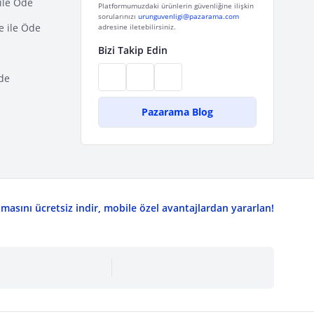
ile Öde
Platformumuzdaki ürünlerin güvenliğine ilişkin
sorularınızı
urunguvenligi@pazarama.com
e ile Öde
adresine iletebilirsiniz.
Bizi Takip Edin
de
Pazarama Blog
asını ücretsiz indir, mobile özel avantajlardan yararlan!