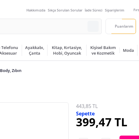
Fır
Hakkımızda
Sıkça Sorulan Sorular
İade Süreci
Siparişlerim
Puanlarım
 Telefonu
Ayakkabı,
Kitap, Kırtasiye,
Kişisel Bakım
Moda
 Aksesuar
Çanta
Hobi, Oyuncak
ve Kozmetik
Body, Zıbın
443,85 TL
Sepette
399,47 TL