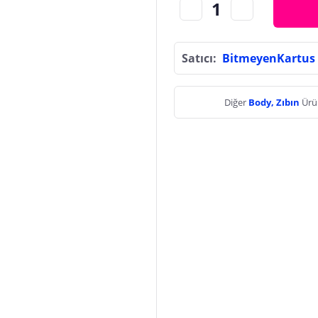
Satıcı:
BitmeyenKartus
Diğer
Body, Zıbın
Ürü