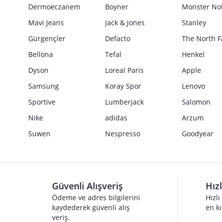
Güvenlik İşaretleri
Dermoeczanem
Boyner
Monster No
Satıcı bilgi girişi yapmamıştır.
Mavi Jeans
Jack & Jones
Stanley
Gürgençler
Defacto
The North F
Bellona
Tefal
Henkel
Dyson
Loreal Paris
Apple
Samsung
Koray Spor
Lenovo
Sportive
Lumberjack
Salomon
Nike
adidas
Arzum
Suwen
Nespresso
Goodyear
Güvenli Alışveriş
Hız
Ödeme ve adres bilgilerini
Hızlı
kaydederek güvenli alış
en kı
veriş.