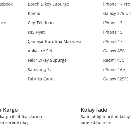
tebook
Bosch Dikey Süpürge
iPhone 17 Pro
Kombi
Galaxy S25 Ul
ace
Cep Telefonu
iPhone 13
Ps5 Fiyat
iPhone 15
Çamaşır Kurutma Makinesi
iPhone 17
Ankastre Set
Galaxy A56
Fakir Dikey Süpürge
Redmi 15C
Samsung Tv
iPhone 16e
Fabrika Çanta
Galaxy S25FE
lı Kargo
Kolay İade
 kargo ile ihtiyaçlarına
Satın aldığın ürünü kolay
sa sürede ulaş.
iade edebilirsin.